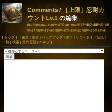
Comments
/
［上限］忍耐カ
ウントLv.1
の編集
http://artesnaut.com/wiki/?Comments/%EF%BC%BB%E4%B
8%8A%E9%99%90%EF%BC%BD%E5%BF%8D%E8%8
0%90%E3%82%AB%E3%82%A6%E3%83%B3%E3%83%
[
トップ
] [
編集
|
差分
|
バックアップ
|
添付
|
リロード
] [
新規
|
一覧
|
検索
|
最終更新
|
ヘルプ
]
88Lv.1