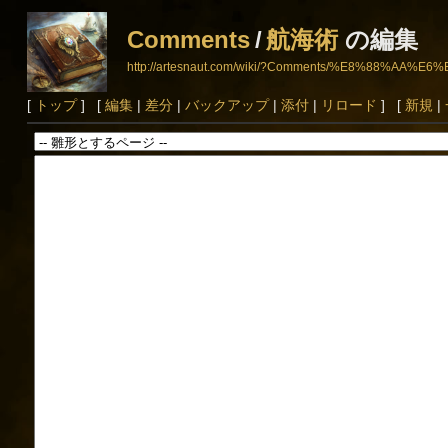
Comments
/
航海術
の編集
http://artesnaut.com/wiki/?Comments/%E8%88%AA%
[
トップ
] [
編集
|
差分
|
バックアップ
|
添付
|
リロード
] [
新規
|