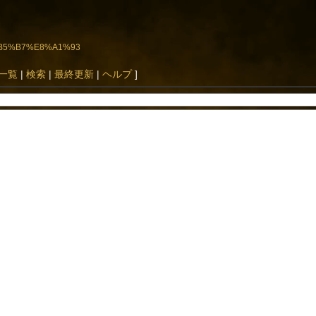
E6%B5%B7%E8%A1%93
一覧
|
検索
|
最終更新
|
ヘルプ
]