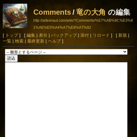
Comments
/
竜の大角
の編集
http://artesnaut.com/wiki/?Comments/%E7%AB%9C%E3%8
1%AE%E5%A4%A7%E8%A7%92
[
トップ
] [
編集
|
差分
|
バックアップ
|
添付
|
リロード
] [
新規
|
一覧
|
検索
|
最終更新
|
ヘルプ
]