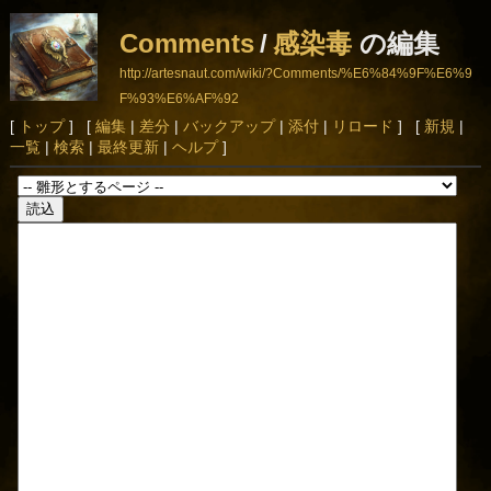
Comments
/
感染毒
の編集
http://artesnaut.com/wiki/?Comments/%E6%84%9F%E6%9
F%93%E6%AF%92
[
トップ
] [
編集
|
差分
|
バックアップ
|
添付
|
リロード
] [
新規
|
一覧
|
検索
|
最終更新
|
ヘルプ
]