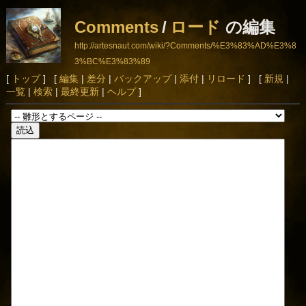
Comments
/
ロード
の編集
http://artesnaut.com/wiki/?Comments/%E3%83%AD%E3%8
3%BC%E3%83%89
[
トップ
] [
編集
|
差分
|
バックアップ
|
添付
|
リロード
] [
新規
|
一覧
|
検索
|
最終更新
|
ヘルプ
]