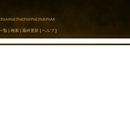
%E3%83%AA%E3%83%93%E3%83%AA
一覧
|
検索
|
最終更新
|
ヘルプ
]