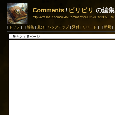
Comments
/
ビリビリ
の編集
http://artesnaut.com/wiki/?Comments/%E3%83%93
[
トップ
] [
編集
|
差分
|
バックアップ
|
添付
|
リロード
] [
新規
|