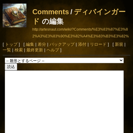
Comments
/
ディバインガー
ド
の編集
http://artesnaut.com/wiki/?Comments/%E3%83%87%E3%8
2%A3%E3%83%90%E3%82%A4%E3%83%B3%E3%82%
AC%E3%83%BC%E3%83%89
[
トップ
] [
編集
|
差分
|
バックアップ
|
添付
|
リロード
] [
新規
|
一覧
|
検索
|
最終更新
|
ヘルプ
]