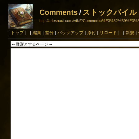
Comments
/
ストックパイル
http://artesnaut.com/wiki/?Comments/%E3%82%
[
トップ
] [
編集
|
差分
|
バックアップ
|
添付
|
リロード
] [
新規
|