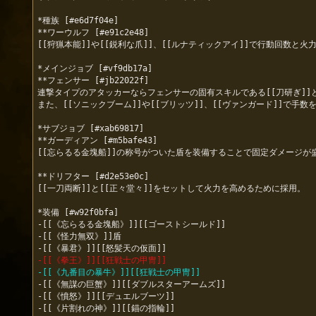
*種族 [#e6d7f04e]

**ワーウルフ [#e91c2e48]

[[狩猟本能]]や[[鋭利な爪]]、[[ルナティックアイ]]で行動回数と火
*メインジョブ [#vf9db17a]

**フェンサー [#jb22022f]

連撃タイプのアタッカーならフェンサーの固有スキルである[[刀研ぎ]]
また、[[ソニックブーム]]や[[ブリッツ]]、[[ヴァンガード]]で
*サブジョブ [#xab69817]

**ガーディアン [#m5bafe43]

[[忘らるる金塊船]]の称号がついた盾を装備することで固定ダメージが盛
**ドリフター [#d2e53e0c]

[[一刀両断]]と[[正々堂々]]をセットして火力を高めるために採用。

*装備 [#w92f0bfa]

-[[《忘らるる金塊船》]][[ゴーストシールド]]

-[[《怪力無双》]]盾

-[[《拳王》]][[狂戦士の甲冑]]
-[[《九番目の暴牛》]][[狂戦士の甲冑]]
-[[《無謀の巨蟹》]][[ダブルスターアームズ]]

-[[《憤怒》]][[デュエルブーツ]]
