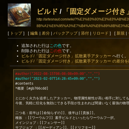
ビルド
/
「固定ダメージ付き
http://artesnaut.com/wiki/?%E3%83%93%E3%
8B%A1%E6%95%A3%E7%B4%A0%E6%89%8B%E3%8
[
トップ
] [
編集
|
差分
|
バックアップ
|
添付
|
リロード
] [
新規
|
追加された行は
この色
です。
削除された行は
この色
です。
ビルド/「固定ダメージ付き」拡散素手アタッカー
へ行く。
ビルド/「固定ダメージ付き」拡散素手アタッカー の差分を
#author("2022-08-15T08:08:08+09:00","","")
#author("2023-02-07T14:28:45+09:00","","")
#contents

*概要 [#gb766cdd]

とにかく火力を追求したアタッカー。物理属性耐性が高い相手に対しても
今後、気軽に狂化を無効にできる手段が生まれれば間違いなく最強の物理
二つ名：前半は[[命知らずの]]、後半は[[貴族]]。

種族 ：[[ワーウルフ]] 素手ビルドといったらワーウルフ一択。

メインジョブ：[[フェンサー]]

サブジョブ ：[[ガーディアン]]、[[ドリフター]]
