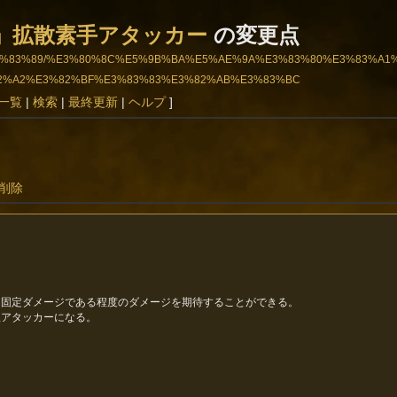
」拡散素手アタッカー
の変更点
83%AB%E3%83%89/%E3%80%8C%E5%9B%BA%E5%AE%9A%E3%83%80%E3%8
2%A2%E3%82%BF%E3%83%83%E3%82%AB%E3%83%BC
一覧
|
検索
|
最終更新
|
ヘルプ
]
削除
固定ダメージである程度のダメージを期待することができる。

アタッカーになる。
