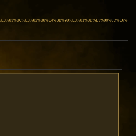
3%A1%E3%83%BC%E3%82%B8%E4%BB%98%E3%81%8D%E3%80%8D%E6%