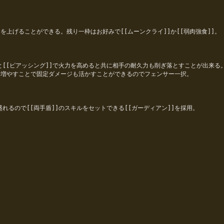
力を上げることができる。残り一枠はお好みで[[ムーンクライ]]か[[弱肉強食]]。

と[[ピアッシング]]で火力を高めると共に相手の耐久力も削ぎ落とすことが出来る。
手数を増やすことで固定ダメージも活かすことができるのでフェンサー一択。

れるので[[両手盾]]のスキルをセットできる[[ガーディアン]]を採用。
