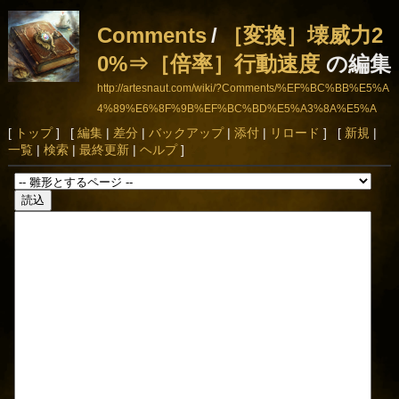
Comments
/
［変換］壊威力2
0%⇒［倍率］行動速度
の編集
http://artesnaut.com/wiki/?Comments/%EF%BC%BB%E5%A
4%89%E6%8F%9B%EF%BC%BD%E5%A3%8A%E5%A
8%81%E5%8A%9B20%25%E2%87%92%EF%BC%BB%E
[
トップ
] [
編集
|
差分
|
バックアップ
|
添付
|
リロード
] [
新規
|
一覧
|
検索
|
最終更新
|
ヘルプ
]
5%80%8D%E7%8E%87%EF%BC%BD%E8%A1%8C%E
5%8B%95%E9%80%9F%E5%BA%A6