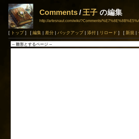
Comments
/
王子
の編集
http://artesnaut.com/wiki/?Comments/%E7%8E%8B%E5
[
トップ
] [
編集
|
差分
|
バックアップ
|
添付
|
リロード
] [
新規
|