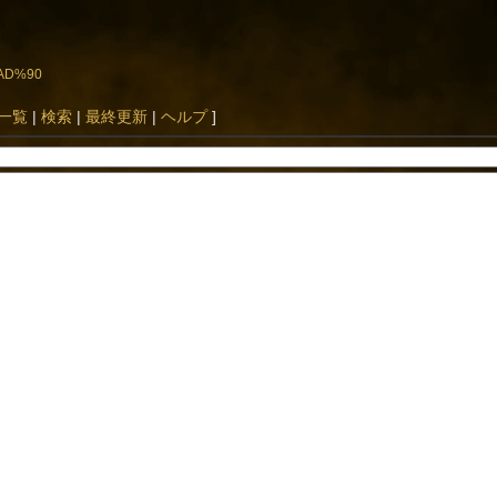
%AD%90
一覧
|
検索
|
最終更新
|
ヘルプ
]