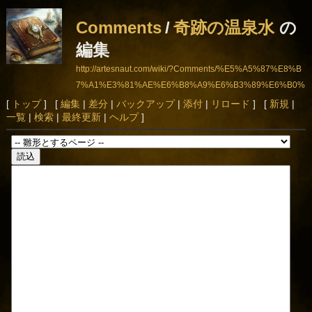
Comments
/
奇跡の温泉水
の
編集
http://artesnaut.com/wiki/?Comments/%E5%A5%87%E8%B
7%A1%E3%81%AE%E6%B8%A9%E6%B3%89%E6%B0%
B4
[
トップ
] [
編集
|
差分
|
バックアップ
|
添付
|
リロード
] [
新規
|
一覧
|
検索
|
最終更新
|
ヘルプ
]