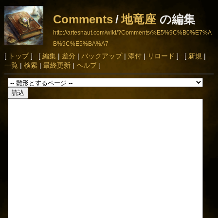
Comments
/
地竜座
の編集
http://artesnaut.com/wiki/?Comments/%E5%9C%B0%E7%A
B%9C%E5%BA%A7
[
トップ
] [
編集
|
差分
|
バックアップ
|
添付
|
リロード
] [
新規
|
一覧
|
検索
|
最終更新
|
ヘルプ
]