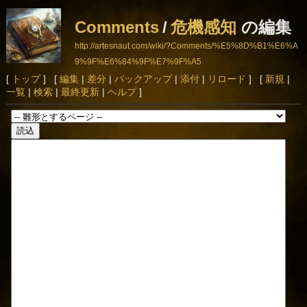
Comments
/
危機感知
の編集
http://artesnaut.com/wiki/?Comments/%E5%8D%B1%E6%A
9%9F%E6%84%9F%E7%9F%A5
[
トップ
] [
編集
|
差分
|
バックアップ
|
添付
|
リロード
] [
新規
|
一覧
|
検索
|
最終更新
|
ヘルプ
]