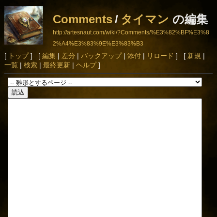
Comments
/
タイマン
の編集
http://artesnaut.com/wiki/?Comments/%E3%82%BF%E3%8
2%A4%E3%83%9E%E3%83%B3
[
トップ
] [
編集
|
差分
|
バックアップ
|
添付
|
リロード
] [
新規
|
一覧
|
検索
|
最終更新
|
ヘルプ
]