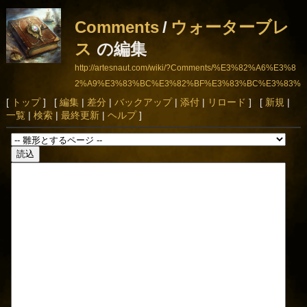
Comments
/
ウォーターブレ
ス
の編集
http://artesnaut.com/wiki/?Comments/%E3%82%A6%E3%8
2%A9%E3%83%BC%E3%82%BF%E3%83%BC%E3%83%
96%E3%83%AC%E3%82%B9
[
トップ
] [
編集
|
差分
|
バックアップ
|
添付
|
リロード
] [
新規
|
一覧
|
検索
|
最終更新
|
ヘルプ
]