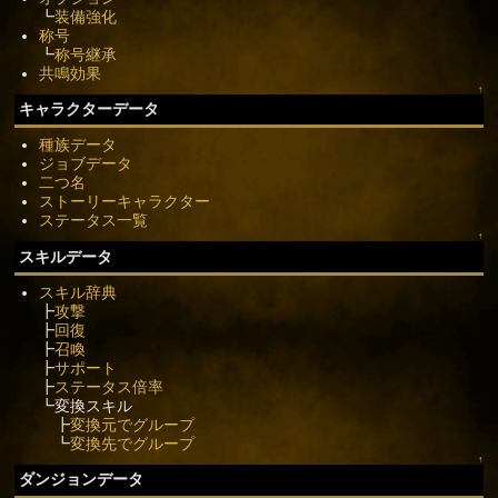
┗
装備強化
称号
┗
称号継承
共鳴効果
↑
キャラクターデータ
種族データ
ジョブデータ
二つ名
ストーリーキャラクター
ステータス一覧
↑
スキルデータ
スキル辞典
┣
攻撃
┣
回復
┣
召喚
┣
サポート
┣
ステータス倍率
┗変換スキル
┣
変換元でグループ
┗
変換先でグループ
↑
ダンジョンデータ