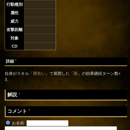
行動種別
属性
威力
攻撃距離
対象
CD
↑
†
詳細
自身がスキル「
雨乞い
」で展開した「
雨
」の効果継続ターン数+
3。
↑
解説
†
↑
コメント
†
お名前: