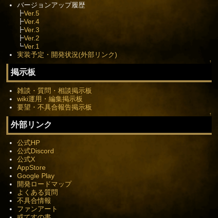
バージョンアップ履歴
┣
Ver.5
┣
Ver.4
┣
Ver.3
┣
Ver.2
┗
Ver.1
実装予定・開発状況(外部リンク)
↑
掲示板
雑談・質問・相談掲示板
wiki運用・編集掲示板
要望・不具合報告掲示板
↑
外部リンク
公式HP
公式Discord
公式X
AppStore
Google Play
開発ロードマップ
よくある質問
不具合情報
ファンアート
或てすの書