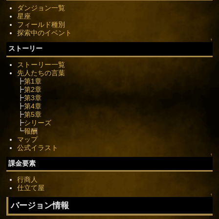
ダンジョン一覧
星座
フィールド種別
探索中のイベント
↑
ストーリー
ストーリー一覧
先人たちの言葉
┣
第1章
┣
第2章
┣
第3章
┣
第4章
┣
第5章
┣
シリーズ
┗
報酬
マップ
公式イラスト
↑
課金要素
行商人
仕立て屋
↑
バージョン情報