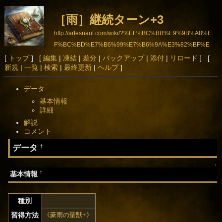
［雨］継続ターン+3
http://artesnaut.com/wiki/?%EF%BC%BB%E9%9B%A8%E
F%BC%BD%E7%B6%99%E7%B6%9A%E3%82%BF%E
3%83%BC%E3%83%B3%2B3
[
トップ
] [
編集
|
凍結
|
差分
|
バックアップ
|
添付
|
リロード
] [
新規
|
一覧
|
検索
|
最終更新
|
ヘルプ
]
データ
基本情報
詳細
解説
コメント
データ
†
↑
†
基本情報
種別
習得方法
《豪雨の聖獣+》