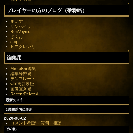
↑
プレイヤーの方のブログ（敬称略）
まいす
サンヘイリ
RonVoynich
ざくお
step
ヒヨクレンリ
↑
編集用
MenuBar編集
編集練習場
テンプレート
wiki更新履歴
画像置き場
RecentDeleted
最新の20件
1週間以内に更新
2026-08-02
コメント/雑談・質問・相談
その他