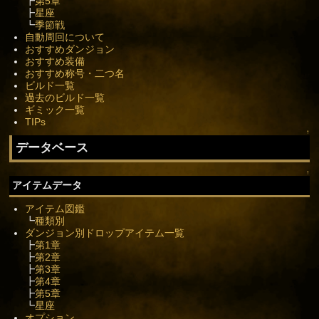
┣
第5章
┣
星座
┗
季節戦
自動周回について
おすすめダンジョン
おすすめ装備
おすすめ称号・二つ名
ビルド一覧
過去のビルド一覧
ギミック一覧
TIPs
↑
データベース
↑
アイテムデータ
アイテム図鑑
┗
種類別
ダンジョン別ドロップアイテム一覧
┣
第1章
┣
第2章
┣
第3章
┣
第4章
┣
第5章
┗
星座
オプション