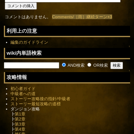
コメントはありません。
Comments/［雨］継続ターン+3
利用上の注意
編集のガイドライン
↑
wiki内単語検索
AND検索
OR検索
↑
攻略情報
初心者ガイド
中級者への道
ストーリー攻略後の指針/中級者
ストーリー最短攻略の道標
ダンジョン攻略
┣
第1章
┣
第2章
┣
第3章
┣
第4章