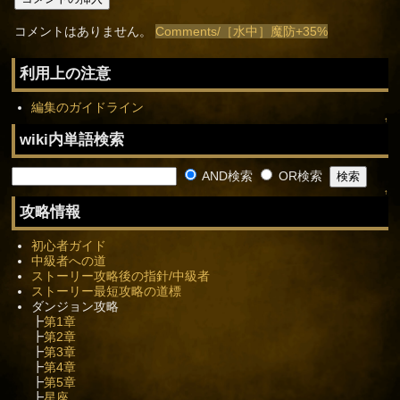
コメントはありません。
Comments/［水中］魔防+35%
利用上の注意
編集のガイドライン
↑
wiki内単語検索
AND検索
OR検索
↑
攻略情報
初心者ガイド
中級者への道
ストーリー攻略後の指針/中級者
ストーリー最短攻略の道標
ダンジョン攻略
┣
第1章
┣
第2章
┣
第3章
┣
第4章
┣
第5章
┣
星座