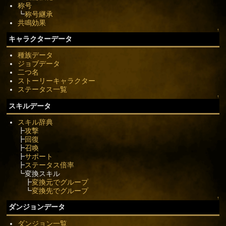
称号
┗
称号継承
共鳴効果
↑
キャラクターデータ
種族データ
ジョブデータ
二つ名
ストーリーキャラクター
ステータス一覧
↑
スキルデータ
スキル辞典
┣
攻撃
┣
回復
┣
召喚
┣
サポート
┣
ステータス倍率
┗変換スキル
┣
変換元でグループ
┗
変換先でグループ
↑
ダンジョンデータ
ダンジョン一覧