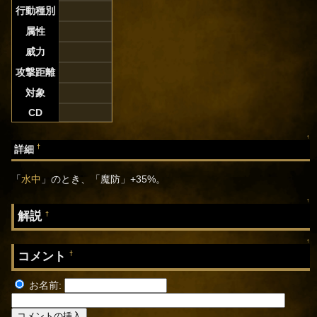
行動種別
属性
威力
攻撃距離
対象
CD
↑
†
詳細
「
水中
」のとき、「魔防」+35%。
↑
解説
†
↑
コメント
†
お名前: