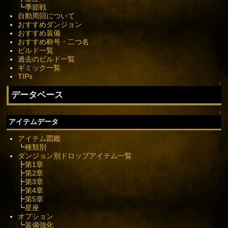
┗
季節戦
自動周回について
おすすめダンジョン
おすすめ装備
おすすめ称号・二つ名
ビルド一覧
過去のビルド一覧
ギミック一覧
TIPs
↑
データベース
↑
アイテムデータ
アイテム図鑑
┗
種類別
ダンジョン別ドロップアイテム一覧
┣
第1章
┣
第2章
┣
第3章
┣
第4章
┣
第5章
┗
星座
オプション
┗
装備強化