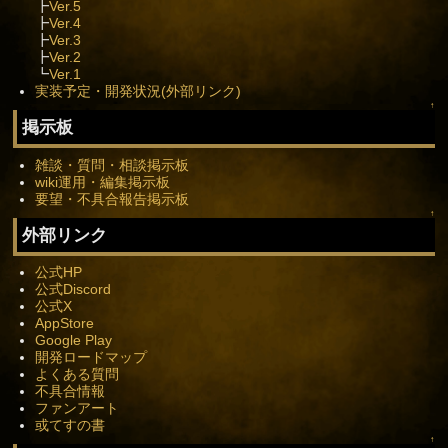
┣
Ver.5
┣
Ver.4
┣
Ver.3
┣
Ver.2
┗
Ver.1
実装予定・開発状況(外部リンク)
↑
掲示板
雑談・質問・相談掲示板
wiki運用・編集掲示板
要望・不具合報告掲示板
↑
外部リンク
公式HP
公式Discord
公式X
AppStore
Google Play
開発ロードマップ
よくある質問
不具合情報
ファンアート
或てすの書
↑