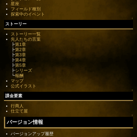
星座
フィールド種別
探索中のイベント
↑
ストーリー
ストーリー一覧
先人たちの言葉
┣
第1章
┣
第2章
┣
第3章
┣
第4章
┣
第5章
┣
シリーズ
┗
報酬
マップ
公式イラスト
↑
課金要素
行商人
仕立て屋
↑
バージョン情報
バージョンアップ履歴