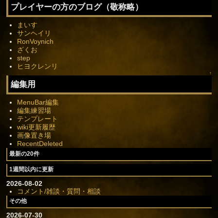
プレイヤーの方のブログ（敬称略）
まいす
サンヘイリ
RonVoynich
ざくお
step
ヒヨクレンリ
↑
編集用
MenuBar編集
編集練習場
テンプレート
wiki更新履歴
画像置き場
RecentDeleted
最新の20件
1週間以内に更新
2026-08-02
コメント/雑談・質問・相談
その他
2026-07-30