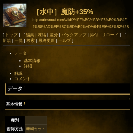
［水中］魔防+35%
http://artesnaut.com/wiki/?%EF%BC%BB%E6%B0%B4%E
4%B8%AD%EF%BC%BD%E9%AD%94%E9%98%B2%2B
35%25
[
トップ
] [
編集
|
凍結
|
差分
|
バックアップ
|
添付
|
リロード
] [
新規
|
一覧
|
検索
|
最終更新
|
ヘルプ
]
データ
基本情報
詳細
解説
コメント
データ
†
↑
†
基本情報
種別
習得方法
珊瑚セット