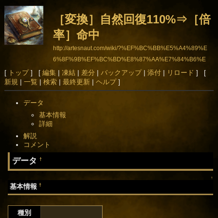
［変換］自然回復110%⇒［倍
率］命中
http://artesnaut.com/wiki/?%EF%BC%BB%E5%A4%89%E
6%8F%9B%EF%BC%BD%E8%87%AA%E7%84%B6%E
5%9B%9E%E5%BE%A9110%25%E2%87%92%EF%BC%
[
トップ
] [
編集
|
凍結
|
差分
|
バックアップ
|
添付
|
リロード
] [
新規
|
一覧
|
検索
|
最終更新
|
ヘルプ
]
BB%E5%80%8D%E7%8E%87%EF%BC%BD%E5%91%B
D%E4%B8%AD
データ
基本情報
詳細
解説
コメント
データ
†
↑
†
基本情報
種別