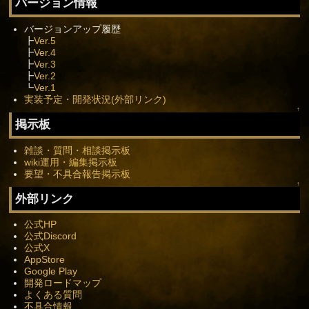
バージョン情報
バージョンアップ履歴
┣
Ver.5
┣
Ver.4
┣
Ver.3
┣
Ver.2
┗
Ver.1
実装予定・開発状況(外部リンク)
↑
掲示板
雑談・質問・相談掲示板
wiki運用・編集掲示板
要望・不具合報告掲示板
↑
外部リンク
公式HP
公式Discord
公式X
AppStore
Google Play
開発ロードマップ
よくある質問
不具合情報