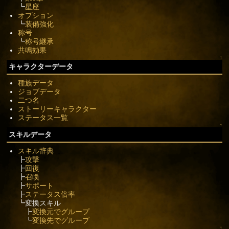
┗
星座
オプション
┗
装備強化
称号
┗
称号継承
共鳴効果
↑
キャラクターデータ
種族データ
ジョブデータ
二つ名
ストーリーキャラクター
ステータス一覧
↑
スキルデータ
スキル辞典
┣
攻撃
┣
回復
┣
召喚
┣
サポート
┣
ステータス倍率
┗変換スキル
┣
変換元でグループ
┗
変換先でグループ
↑