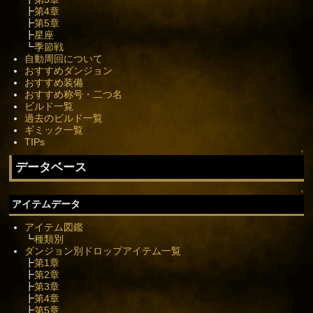
┣
第4章
┣
第5章
┣
星座
┗
季節戦
自動周回について
おすすめダンジョン
おすすめ装備
おすすめ称号・二つ名
ビルド一覧
過去のビルド一覧
ギミック一覧
TIPs
↑
データベース
↑
アイテムデータ
アイテム図鑑
┗
種類別
ダンジョン別ドロップアイテム一覧
┣
第1章
┣
第2章
┣
第3章
┣
第4章
┣
第5章