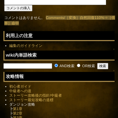
コメントはありません。
Comments/［変換］自然回復110%⇒［倍
率］命中
利用上の注意
編集のガイドライン
↑
wiki内単語検索
AND検索
OR検索
↑
攻略情報
初心者ガイド
中級者への道
ストーリー攻略後の指針/中級者
ストーリー最短攻略の道標
ダンジョン攻略
┣
第1章
┣
第2章
┣
第3章