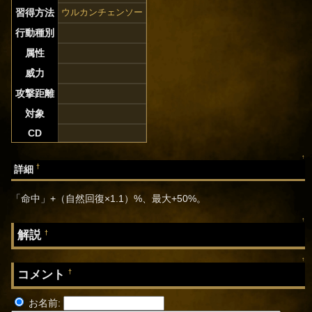
習得方法
ウルカンチェンソー
行動種別
属性
威力
攻撃距離
対象
CD
↑
†
詳細
「命中」+（自然回復×1.1）%、最大+50%。
↑
解説
†
↑
コメント
†
お名前: