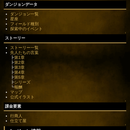
ダンジョンデータ
ダンジョン一覧
星座
フィールド種別
探索中のイベント
↑
ストーリー
ストーリー一覧
先人たちの言葉
┣
第1章
┣
第2章
┣
第3章
┣
第4章
┣
第5章
┣
シリーズ
┗
報酬
マップ
公式イラスト
↑
課金要素
行商人
仕立て屋
↑