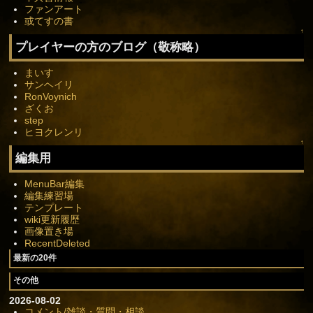
ファンアート
或てすの書
↑
プレイヤーの方のブログ（敬称略）
まいす
サンヘイリ
RonVoynich
ざくお
step
ヒヨクレンリ
↑
編集用
MenuBar編集
編集練習場
テンプレート
wiki更新履歴
画像置き場
RecentDeleted
最新の20件
その他
2026-08-02
コメント/雑談・質問・相談