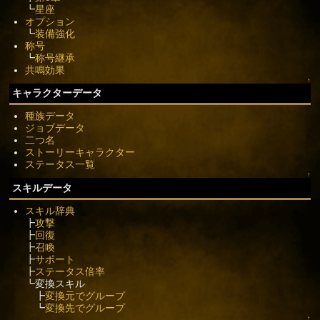
┗
星座
オプション
┗
装備強化
称号
┗
称号継承
共鳴効果
↑
キャラクターデータ
種族データ
ジョブデータ
二つ名
ストーリーキャラクター
ステータス一覧
↑
スキルデータ
スキル辞典
┣
攻撃
┣
回復
┣
召喚
┣
サポート
┣
ステータス倍率
┗変換スキル
┣
変換元でグループ
┗
変換先でグループ
↑