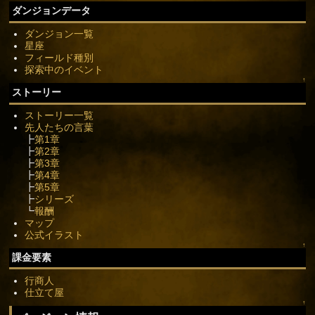
ダンジョンデータ
ダンジョン一覧
星座
フィールド種別
探索中のイベント
↑
ストーリー
ストーリー一覧
先人たちの言葉
┣
第1章
┣
第2章
┣
第3章
┣
第4章
┣
第5章
┣
シリーズ
┗
報酬
マップ
公式イラスト
↑
課金要素
行商人
仕立て屋
↑