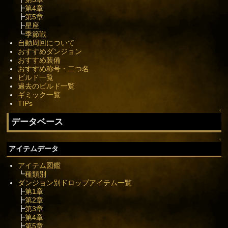
┣
第4章
┣
第5章
┣
星座
┗
季節戦
自動周回について
おすすめダンジョン
おすすめ装備
おすすめ称号・二つ名
ビルド一覧
過去のビルド一覧
ギミック一覧
TIPs
↑
データベース
↑
アイテムデータ
アイテム図鑑
┗
種類別
ダンジョン別ドロップアイテム一覧
┣
第1章
┣
第2章
┣
第3章
┣
第4章
┣
第5章