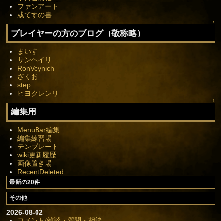
ファンアート
或てすの書
↑
プレイヤーの方のブログ（敬称略）
まいす
サンヘイリ
RonVoynich
ざくお
step
ヒヨクレンリ
↑
編集用
MenuBar編集
編集練習場
テンプレート
wiki更新履歴
画像置き場
RecentDeleted
最新の20件
その他
2026-08-02
コメント/雑談・質問・相談