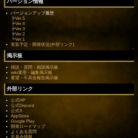
バージョン情報
バージョンアップ履歴
┣
Ver.5
┣
Ver.4
┣
Ver.3
┣
Ver.2
┗
Ver.1
実装予定・開発状況(外部リンク)
↑
掲示板
雑談・質問・相談掲示板
wiki運用・編集掲示板
要望・不具合報告掲示板
↑
外部リンク
公式HP
公式Discord
公式X
AppStore
Google Play
開発ロードマップ
よくある質問
不具合情報