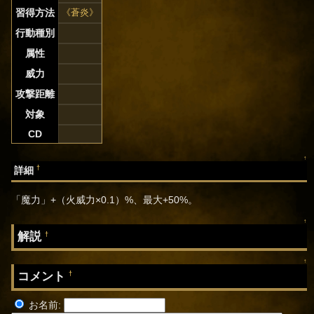
習得方法
《蒼炎》
行動種別
属性
威力
攻撃距離
対象
CD
↑
†
詳細
「魔力」+（火威力×0.1）%、最大+50%。
↑
解説
†
↑
コメント
†
お名前: