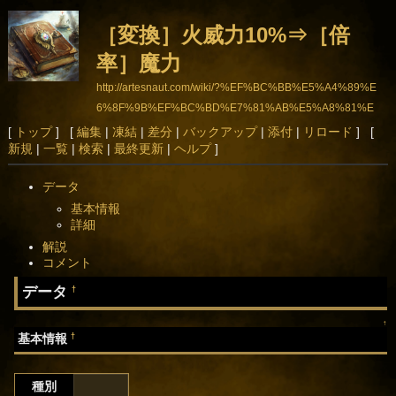
［変換］火威力10%⇒［倍
率］魔力
http://artesnaut.com/wiki/?%EF%BC%BB%E5%A4%89%E
6%8F%9B%EF%BC%BD%E7%81%AB%E5%A8%81%E
5%8A%9B10%25%E2%87%92%EF%BC%BB%E5%80%8
[
トップ
] [
編集
|
凍結
|
差分
|
バックアップ
|
添付
|
リロード
] [
新規
|
一覧
|
検索
|
最終更新
|
ヘルプ
]
D%E7%8E%87%EF%BC%BD%E9%AD%94%E5%8A%9B
データ
基本情報
詳細
解説
コメント
データ
†
↑
†
基本情報
種別