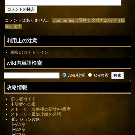
コメントはありません。
Comments/［変換］火威力10%⇒［倍
率］魔力
利用上の注意
編集のガイドライン
↑
wiki内単語検索
AND検索
OR検索
↑
攻略情報
初心者ガイド
中級者への道
ストーリー攻略後の指針/中級者
ストーリー最短攻略の道標
ダンジョン攻略
┣
第1章
┣
第2章
┣
第3章