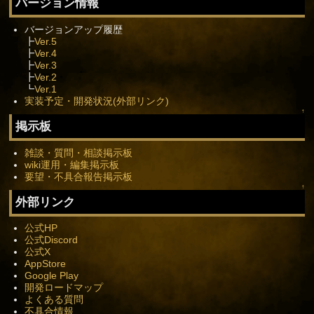
バージョン情報
バージョンアップ履歴
┣
Ver.5
┣
Ver.4
┣
Ver.3
┣
Ver.2
┗
Ver.1
実装予定・開発状況(外部リンク)
↑
掲示板
雑談・質問・相談掲示板
wiki運用・編集掲示板
要望・不具合報告掲示板
↑
外部リンク
公式HP
公式Discord
公式X
AppStore
Google Play
開発ロードマップ
よくある質問
不具合情報