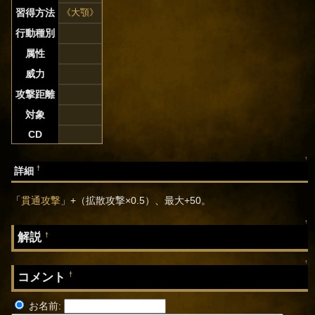
習得方法
《大顎》
行動種別
属性
威力
攻撃距離
対象
CD
↑
†
詳細
「
貫通攻撃
」+（拡散攻撃×0.5）、最大+50。
↑
解説
†
↑
コメント
†
お名前: