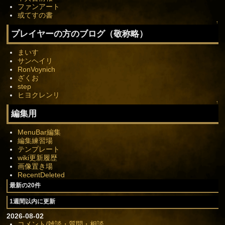
ファンアート
或てすの書
↑
プレイヤーの方のブログ（敬称略）
まいす
サンヘイリ
RonVoynich
ざくお
step
ヒヨクレンリ
↑
編集用
MenuBar編集
編集練習場
テンプレート
wiki更新履歴
画像置き場
RecentDeleted
最新の20件
1週間以内に更新
2026-08-02
コメント/雑談・質問・相談