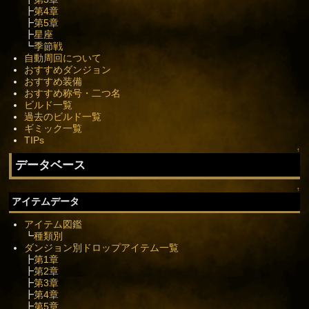
┣
第4章
┣
第5章
┣
星座
┗
季節戦
自動周回について
おすすめダンジョン
おすすめ装備
おすすめ称号・二つ名
ビルド一覧
過去のビルド一覧
ギミック一覧
TIPs
↑
データベース
↑
アイテムデータ
アイテム図鑑
┗
種類別
ダンジョン別ドロップアイテム一覧
┣
第1章
┣
第2章
┣
第3章
┣
第4章
┣
第5章