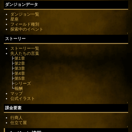
ダンジョンデータ
ダンジョン一覧
星座
フィールド種別
探索中のイベント
↑
ストーリー
ストーリー一覧
先人たちの言葉
┣
第1章
┣
第2章
┣
第3章
┣
第4章
┣
第5章
┣
シリーズ
┗
報酬
マップ
公式イラスト
↑
課金要素
行商人
仕立て屋
↑