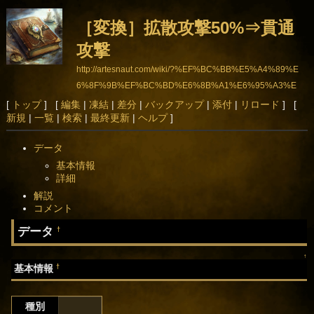
［変換］拡散攻撃50%⇒貫通
攻撃
http://artesnaut.com/wiki/?%EF%BC%BB%E5%A4%89%E
6%8F%9B%EF%BC%BD%E6%8B%A1%E6%95%A3%E
6%94%BB%E6%92%8350%25%E2%87%92%E8%B2%A
[
トップ
] [
編集
|
凍結
|
差分
|
バックアップ
|
添付
|
リロード
] [
新規
|
一覧
|
検索
|
最終更新
|
ヘルプ
]
B%E9%80%9A%E6%94%BB%E6%92%83
データ
基本情報
詳細
解説
コメント
データ
†
↑
†
基本情報
種別