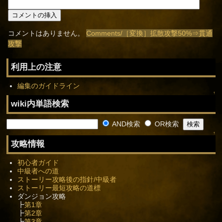
コメントはありません。
Comments/［変換］拡散攻撃50%⇒貫通
攻撃
利用上の注意
編集のガイドライン
↑
wiki内単語検索
AND検索
OR検索
↑
攻略情報
初心者ガイド
中級者への道
ストーリー攻略後の指針/中級者
ストーリー最短攻略の道標
ダンジョン攻略
┣
第1章
┣
第2章
┣
第3章