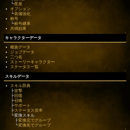
┗
星座
オプション
┗
装備強化
称号
┗
称号継承
共鳴効果
↑
キャラクターデータ
種族データ
ジョブデータ
二つ名
ストーリーキャラクター
ステータス一覧
↑
スキルデータ
スキル辞典
┣
攻撃
┣
回復
┣
召喚
┣
サポート
┣
ステータス倍率
┗変換スキル
┣
変換元でグループ
┗
変換先でグループ
↑