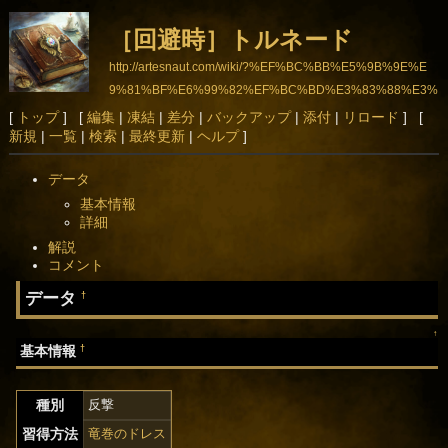
［回避時］トルネード
http://artesnaut.com/wiki/?%EF%BC%BB%E5%9B%9E%E
9%81%BF%E6%99%82%EF%BC%BD%E3%83%88%E3%
83%AB%E3%83%8D%E3%83%BC%E3%83%89
[
トップ
] [
編集
|
凍結
|
差分
|
バックアップ
|
添付
|
リロード
] [
新規
|
一覧
|
検索
|
最終更新
|
ヘルプ
]
データ
基本情報
詳細
解説
コメント
データ
†
↑
†
基本情報
種別
反撃
習得方法
竜巻のドレス