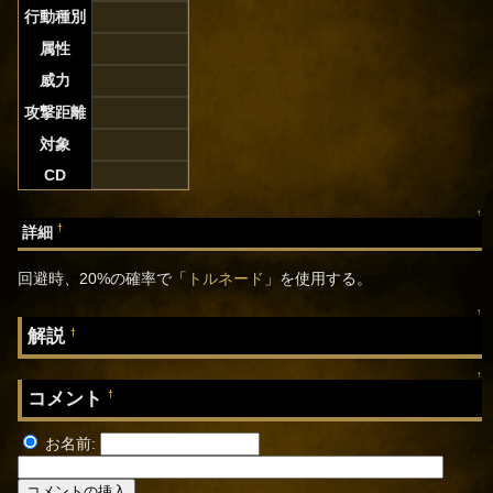
行動種別
属性
威力
攻撃距離
対象
CD
↑
†
詳細
回避時、20%の確率で「
トルネード
」を使用する。
↑
解説
†
↑
コメント
†
お名前: