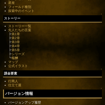
星座
フィールド種別
探索中のイベント
↑
ストーリー
ストーリー一覧
先人たちの言葉
┣
第1章
┣
第2章
┣
第3章
┣
第4章
┣
第5章
┣
シリーズ
┗
報酬
マップ
公式イラスト
↑
課金要素
行商人
仕立て屋
↑
バージョン情報
バージョンアップ履歴