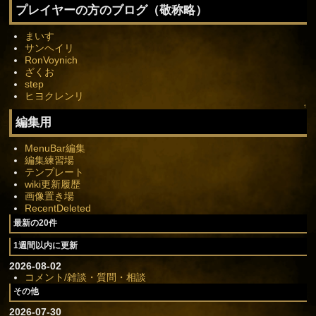
プレイヤーの方のブログ（敬称略）
まいす
サンヘイリ
RonVoynich
ざくお
step
ヒヨクレンリ
↑
編集用
MenuBar編集
編集練習場
テンプレート
wiki更新履歴
画像置き場
RecentDeleted
最新の20件
1週間以内に更新
2026-08-02
コメント/雑談・質問・相談
その他
2026-07-30