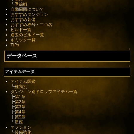
┗
季節戦
自動周回について
おすすめダンジョン
おすすめ装備
おすすめ称号・二つ名
ビルド一覧
過去のビルド一覧
ギミック一覧
TIPs
↑
データベース
↑
アイテムデータ
アイテム図鑑
┗
種類別
ダンジョン別ドロップアイテム一覧
┣
第1章
┣
第2章
┣
第3章
┣
第4章
┣
第5章
┗
星座
オプション
┗
装備強化