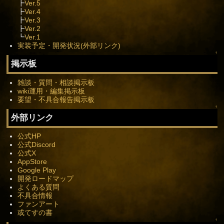
┣
Ver.5
┣
Ver.4
┣
Ver.3
┣
Ver.2
┗
Ver.1
実装予定・開発状況(外部リンク)
↑
掲示板
雑談・質問・相談掲示板
wiki運用・編集掲示板
要望・不具合報告掲示板
↑
外部リンク
公式HP
公式Discord
公式X
AppStore
Google Play
開発ロードマップ
よくある質問
不具合情報
ファンアート
或てすの書
↑