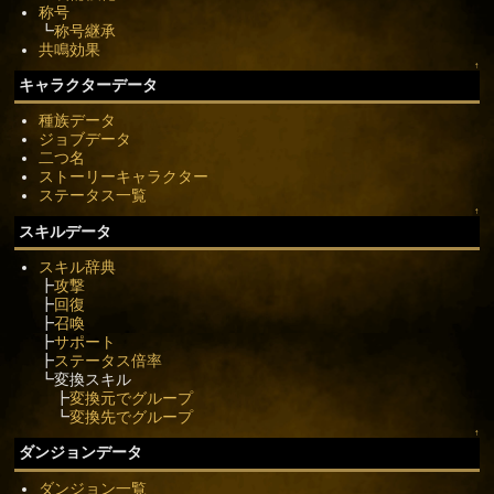
称号
┗
称号継承
共鳴効果
↑
キャラクターデータ
種族データ
ジョブデータ
二つ名
ストーリーキャラクター
ステータス一覧
↑
スキルデータ
スキル辞典
┣
攻撃
┣
回復
┣
召喚
┣
サポート
┣
ステータス倍率
┗変換スキル
┣
変換元でグループ
┗
変換先でグループ
↑
ダンジョンデータ
ダンジョン一覧