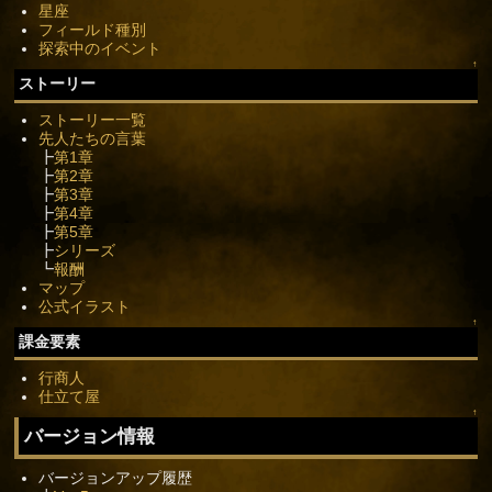
星座
フィールド種別
探索中のイベント
↑
ストーリー
ストーリー一覧
先人たちの言葉
┣
第1章
┣
第2章
┣
第3章
┣
第4章
┣
第5章
┣
シリーズ
┗
報酬
マップ
公式イラスト
↑
課金要素
行商人
仕立て屋
↑
バージョン情報
バージョンアップ履歴