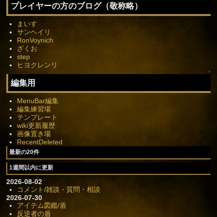
プレイヤーの方のブログ（敬称略）
まいす
サンヘイリ
RonVoynich
ざくお
step
ヒヨクレンリ
↑
編集用
MenuBar編集
編集練習場
テンプレート
wiki更新履歴
画像置き場
RecentDeleted
最新の20件
1週間以内に更新
2026-08-02
コメント/雑談・質問・相談
2026-07-30
アイテム図鑑/盾
反逆者の盾