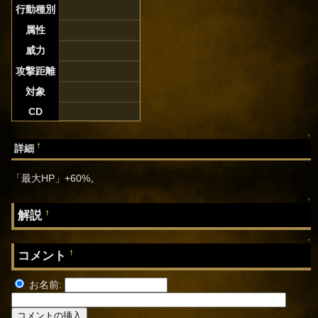
行動種別
属性
威力
攻撃距離
対象
CD
↑
†
詳細
「最大HP」+60%。
↑
解説
†
↑
コメント
†
お名前: