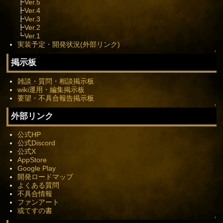
┣
Ver.5
┣
Ver.4
┣
Ver.3
┣
Ver.2
┗
Ver.1
実装予定・開発状況(外部リンク)
↑
掲示板
雑談・質問・相談掲示板
wiki運用・編集掲示板
要望・不具合報告掲示板
↑
外部リンク
公式HP
公式Discord
公式X
AppStore
Google Play
開発ロードマップ
よくある質問
不具合情報
ファンアート
或てすの書
↑