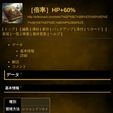
［倍率］HP+60%
http://artesnaut.com/wiki/?%EF%BC%BB%E5%80%8D%E
7%8E%87%EF%BC%BDHP%2B60%25
[
トップ
] [
編集
|
凍結
|
差分
|
バックアップ
|
添付
|
リロード
] [
新規
|
一覧
|
検索
|
最終更新
|
ヘルプ
]
データ
基本情報
詳細
解説
コメント
データ
†
↑
†
基本情報
種別
習得方法
レジェンドソルト