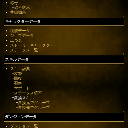
称号
┗
称号継承
共鳴効果
↑
キャラクターデータ
種族データ
ジョブデータ
二つ名
ストーリーキャラクター
ステータス一覧
↑
スキルデータ
スキル辞典
┣
攻撃
┣
回復
┣
召喚
┣
サポート
┣
ステータス倍率
┗変換スキル
┣
変換元でグループ
┗
変換先でグループ
↑
ダンジョンデータ
ダンジョン一覧