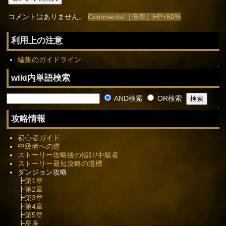
コメントはありません。
Comments/［倍率］HP+60%
利用上の注意
編集のガイドライン
↑
wiki内単語検索
AND検索
OR検索
↑
攻略情報
初心者ガイド
中級者への道
ストーリー攻略後の指針/中級者
ストーリー最短攻略の道標
ダンジョン攻略
┣
第1章
┣
第2章
┣
第3章
┣
第4章
┣
第5章
┣
星座