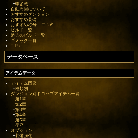
┗
季節戦
自動周回について
おすすめダンジョン
おすすめ装備
おすすめ称号・二つ名
ビルド一覧
過去のビルド一覧
ギミック一覧
TIPs
↑
データベース
↑
アイテムデータ
アイテム図鑑
┗
種類別
ダンジョン別ドロップアイテム一覧
┣
第1章
┣
第2章
┣
第3章
┣
第4章
┣
第5章
┗
星座
オプション
┗
装備強化