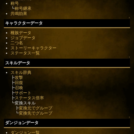
称号
┗
称号継承
共鳴効果
↑
キャラクターデータ
種族データ
ジョブデータ
二つ名
ストーリーキャラクター
ステータス一覧
↑
スキルデータ
スキル辞典
┣
攻撃
┣
回復
┣
召喚
┣
サポート
┣
ステータス倍率
┗変換スキル
┣
変換元でグループ
┗
変換先でグループ
↑
ダンジョンデータ
ダンジョン一覧