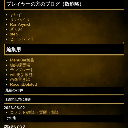
プレイヤーの方のブログ（敬称略）
まいす
サンヘイリ
RonVoynich
ざくお
step
ヒヨクレンリ
↑
編集用
MenuBar編集
編集練習場
テンプレート
wiki更新履歴
画像置き場
RecentDeleted
最新の20件
1週間以内に更新
2026-08-02
コメント/雑談・質問・相談
その他
2026-07-30