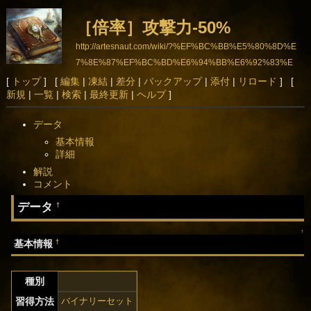
［倍率］攻撃力-50%
http://artesnaut.com/wiki/?%EF%BC%BB%E5%80%8D%E
7%8E%87%EF%BC%BD%E6%94%BB%E6%92%83%E
5%8A%9B-50%25
[
トップ
] [
編集
|
凍結
|
差分
|
バックアップ
|
添付
|
リロード
] [
新規
|
一覧
|
検索
|
最終更新
|
ヘルプ
]
データ
基本情報
詳細
解説
コメント
データ
†
↑
†
基本情報
種別
習得方法
バイナリーセット