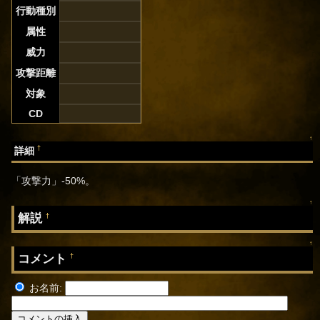
行動種別
属性
威力
攻撃距離
対象
CD
↑
†
詳細
「攻撃力」-50%。
↑
解説
†
↑
コメント
†
お名前: