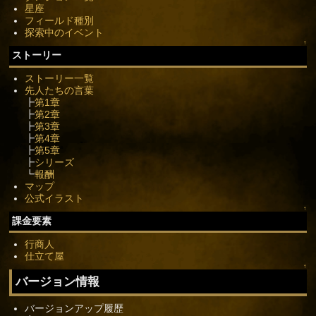
星座
フィールド種別
探索中のイベント
↑
ストーリー
ストーリー一覧
先人たちの言葉
┣
第1章
┣
第2章
┣
第3章
┣
第4章
┣
第5章
┣
シリーズ
┗
報酬
マップ
公式イラスト
↑
課金要素
行商人
仕立て屋
↑
バージョン情報
バージョンアップ履歴