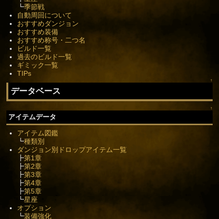
┗
季節戦
自動周回について
おすすめダンジョン
おすすめ装備
おすすめ称号・二つ名
ビルド一覧
過去のビルド一覧
ギミック一覧
TIPs
↑
データベース
↑
アイテムデータ
アイテム図鑑
┗
種類別
ダンジョン別ドロップアイテム一覧
┣
第1章
┣
第2章
┣
第3章
┣
第4章
┣
第5章
┗
星座
オプション
┗
装備強化