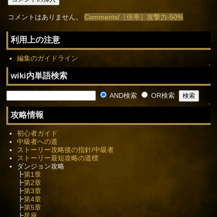
コメントはありません。
Comments/［倍率］攻撃力-50%
利用上の注意
編集のガイドライン
↑
wiki内単語検索
AND検索
OR検索
↑
攻略情報
初心者ガイド
中級者への道
ストーリー攻略後の指針/中級者
ストーリー最短攻略の道標
ダンジョン攻略
┣
第1章
┣
第2章
┣
第3章
┣
第4章
┣
第5章
┣
星座