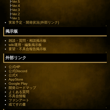
┣
Ver.5
┣
Ver.4
┣
Ver.3
┣
Ver.2
┗
Ver.1
実装予定・開発状況(外部リンク)
↑
掲示板
雑談・質問・相談掲示板
wiki運用・編集掲示板
要望・不具合報告掲示板
↑
外部リンク
公式HP
公式Discord
公式X
AppStore
Google Play
開発ロードマップ
よくある質問
不具合情報
ファンアート
或てすの書
↑