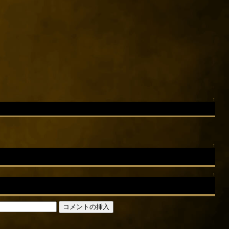
↑
↑
↑