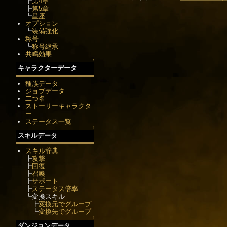
┣
第4章
┣
第5章
┗
星座
オプション
┗
装備強化
称号
┗
称号継承
共鳴効果
↑
キャラクターデータ
種族データ
ジョブデータ
二つ名
ストーリーキャラクタ
ー
ステータス一覧
↑
スキルデータ
スキル辞典
┣
攻撃
┣
回復
┣
召喚
┣
サポート
┣
ステータス倍率
┗変換スキル
┣
変換元でグループ
┗
変換先でグループ
↑
ダンジョンデータ