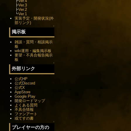
┣
Ver.4
┣
Ver.3
┣
Ver.2
┗
Ver.1
実装予定・開発状況(外
部リンク)
↑
掲示板
雑談・質問・相談掲示
板
wiki運用・編集掲示板
要望・不具合報告掲示
板
↑
外部リンク
公式HP
公式Discord
公式X
AppStore
Google Play
開発ロードマップ
よくある質問
不具合情報
ファンアート
或てすの書
↑
プレイヤーの方の