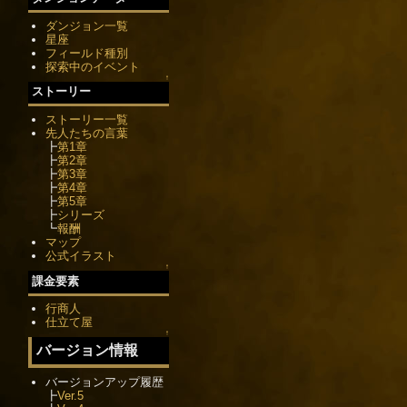
ダンジョン一覧
星座
フィールド種別
探索中のイベント
↑
ストーリー
ストーリー一覧
先人たちの言葉
┣
第1章
┣
第2章
┣
第3章
┣
第4章
┣
第5章
┣
シリーズ
┗
報酬
マップ
公式イラスト
↑
課金要素
行商人
仕立て屋
↑
バージョン情報
バージョンアップ履歴
┣
Ver.5