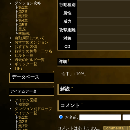
ダンジョン攻略
行動種別
┣
第1章
┣
第2章
属性
┣
第3章
┣
第4章
威力
┣
第5章
┣
星座
攻撃距離
┗
季節戦
自動周回について
対象
おすすめダンジョン
CD
おすすめ装備
おすすめ称号・二つ名
ビルド一覧
過去のビルド一覧
†
詳細
ギミック一覧
TIPs
↑
「命中」+10%。
データベース
↑
解説
†
アイテムデータ
アイテム図鑑
┗
種類別
コメント
†
ダンジョン別ドロップ
アイテム一覧
お名前:
┣
第1章
┣
第2章
┣
第3章
コメントはありません。
Comments/