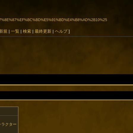
0%8D%E7%8E%87%EF%BC%BD%E5%91%BD%E4%B8%AD%2B10%25
新規
|
一覧
|
検索
|
最終更新
|
ヘルプ
]
ャラクター