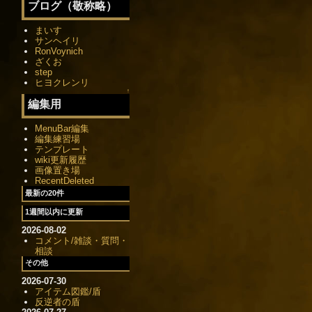
ブログ（敬称略）
まいす
サンヘイリ
RonVoynich
ざくお
step
ヒヨクレンリ
↑
編集用
MenuBar編集
編集練習場
テンプレート
wiki更新履歴
画像置き場
RecentDeleted
最新の20件
1週間以内に更新
2026-08-02
コメント/雑談・質問・
相談
その他
2026-07-30
アイテム図鑑/盾
反逆者の盾