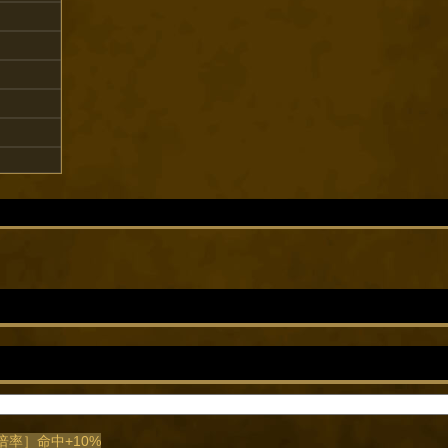
［倍率］命中+10%