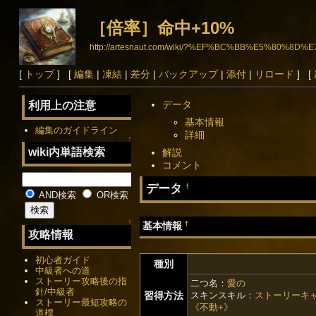
［倍率］命中+10%
http://artesnaut.com/wiki/?%EF%BC%BB%E5%8
[
トップ
] [
編集
|
凍結
|
差分
|
バックアップ
|
添付
|
リロード
] [
データ
利用上の注意
基本情報
編集のガイドライン
詳細
↑
wiki内単語検索
解説
コメント
データ
†
AND検索
OR検索
↑
†
基本情報
攻略情報
初心者ガイド
種別
中級者への道
ストーリー攻略後の指
二つ名：
愛の
針/中級者
習得方法
スキンスキル：
ストーリーキ
ストーリー最短攻略の
《不動+》
道標