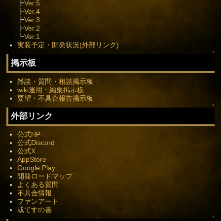
┣
Ver.5
┣
Ver.4
┣
Ver.3
┣
Ver.2
┗
Ver.1
実装予定・開発状況(外部リンク)
↑
掲示板
雑談・質問・相談掲示板
wiki運用・編集掲示板
要望・不具合報告掲示板
↑
外部リンク
公式HP
公式Discord
公式X
AppStore
Google Play
開発ロードマップ
よくある質問
不具合情報
ファンアート
或てすの書
↑