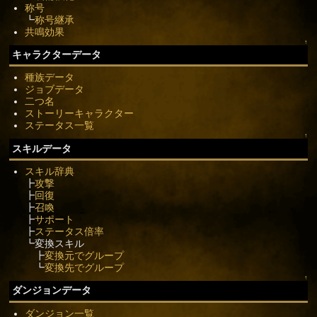
称号
┗
称号継承
共鳴効果
↑
キャラクターデータ
種族データ
ジョブデータ
二つ名
ストーリーキャラクター
ステータス一覧
↑
スキルデータ
スキル辞典
┣
攻撃
┣
回復
┣
召喚
┣
サポート
┣
ステータス倍率
┗変換スキル
┣
変換元でグループ
┗
変換先でグループ
↑
ダンジョンデータ
ダンジョン一覧