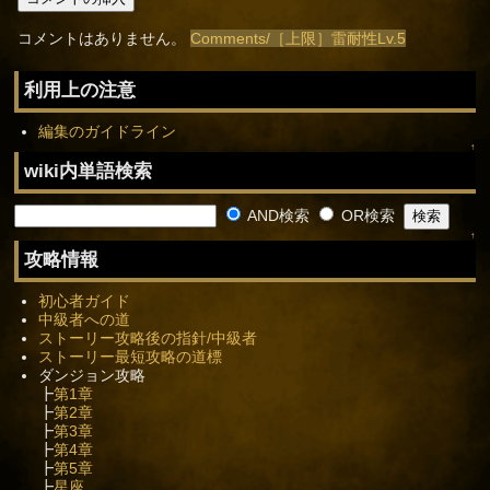
コメントはありません。
Comments/［上限］雷耐性Lv.5
利用上の注意
編集のガイドライン
↑
wiki内単語検索
AND検索
OR検索
↑
攻略情報
初心者ガイド
中級者への道
ストーリー攻略後の指針/中級者
ストーリー最短攻略の道標
ダンジョン攻略
┣
第1章
┣
第2章
┣
第3章
┣
第4章
┣
第5章
┣
星座