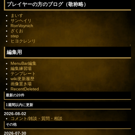
プレイヤーの方のブログ（敬称略）
まいす
サンヘイリ
RonVoynich
ざくお
step
ヒヨクレンリ
↑
編集用
MenuBar編集
編集練習場
テンプレート
wiki更新履歴
画像置き場
RecentDeleted
最新の20件
1週間以内に更新
2026-08-02
コメント/雑談・質問・相談
その他
2026-07-30