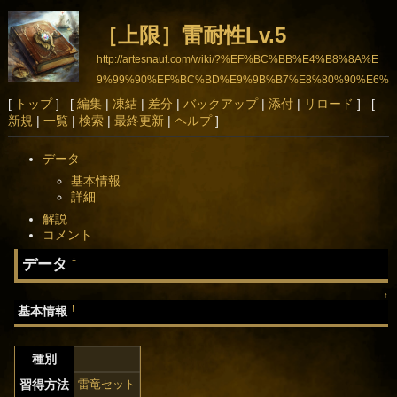
［上限］雷耐性Lv.5
http://artesnaut.com/wiki/?%EF%BC%BB%E4%B8%8A%E
9%99%90%EF%BC%BD%E9%9B%B7%E8%80%90%E6%
80%A7Lv.5
[
トップ
] [
編集
|
凍結
|
差分
|
バックアップ
|
添付
|
リロード
] [
新規
|
一覧
|
検索
|
最終更新
|
ヘルプ
]
データ
基本情報
詳細
解説
コメント
データ
†
↑
†
基本情報
種別
習得方法
雷竜セット