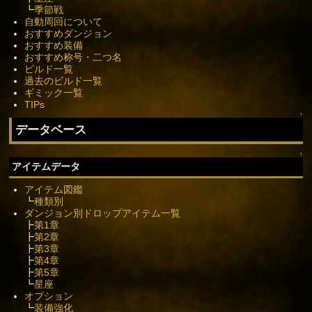
┗
季節戦
自動周回について
おすすめダンジョン
おすすめ装備
おすすめ称号・二つ名
ビルド一覧
過去のビルド一覧
ギミック一覧
TIPs
↑
データベース
↑
アイテムデータ
アイテム図鑑
┗
種類別
ダンジョン別ドロップアイテム一覧
┣
第1章
┣
第2章
┣
第3章
┣
第4章
┣
第5章
┗
星座
オプション
┗
装備強化