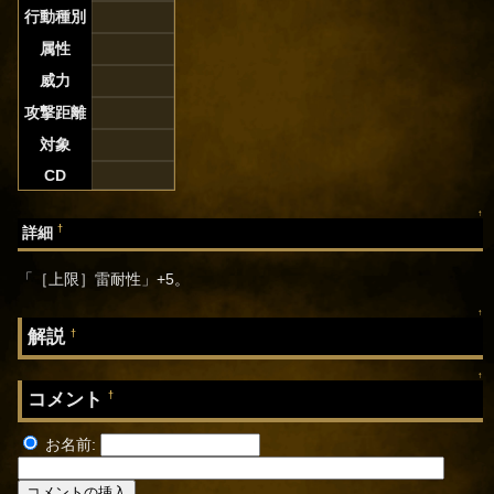
行動種別
属性
威力
攻撃距離
対象
CD
↑
†
詳細
「［上限］雷耐性」+5。
↑
解説
†
↑
コメント
†
お名前: