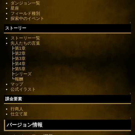
ダンジョン一覧
星座
フィールド種別
探索中のイベント
↑
ストーリー
ストーリー一覧
先人たちの言葉
┣
第1章
┣
第2章
┣
第3章
┣
第4章
┣
第5章
┣
シリーズ
┗
報酬
マップ
公式イラスト
↑
課金要素
行商人
仕立て屋
↑
バージョン情報