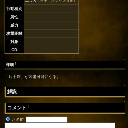
二つ名：
王子（オシリス専用）
行動種別
属性
威力
攻撃距離
対象
CD
↑
†
詳細
「片手剣」が装備可能になる。
↑
解説
†
↑
コメント
†
お名前: