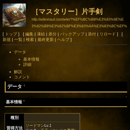
［マスタリー］片手剣
http://artesnaut.com/wiki/?%EF%BC%BB%E3%83%9E%E
3%82%B9%E3%82%BF%E3%83%AA%E3%83%BC%EF%
BC%BD%E7%89%87%E6%89%8B%E5%89%A3
[
トップ
] [
編集
|
凍結
|
差分
|
バックアップ
|
添付
|
リロード
] [
新規
|
一覧
|
検索
|
最終更新
|
ヘルプ
]
データ
基本情報
詳細
解説
コメント
データ
†
↑
†
基本情報
種別
ソードマン
Lv.1
習得方法