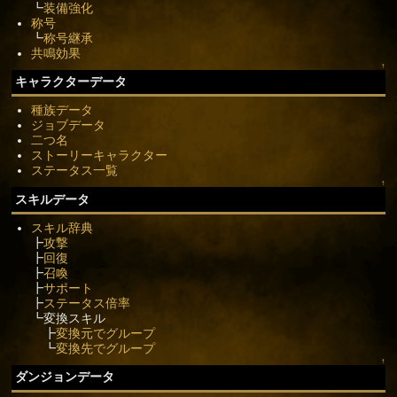
┗
装備強化
称号
┗
称号継承
共鳴効果
↑
キャラクターデータ
種族データ
ジョブデータ
二つ名
ストーリーキャラクター
ステータス一覧
↑
スキルデータ
スキル辞典
┣
攻撃
┣
回復
┣
召喚
┣
サポート
┣
ステータス倍率
┗変換スキル
┣
変換元でグループ
┗
変換先でグループ
↑
ダンジョンデータ