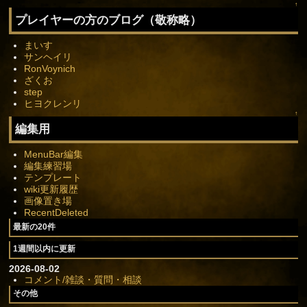
↑
プレイヤーの方のブログ（敬称略）
まいす
サンヘイリ
RonVoynich
ざくお
step
ヒヨクレンリ
↑
編集用
MenuBar編集
編集練習場
テンプレート
wiki更新履歴
画像置き場
RecentDeleted
最新の20件
1週間以内に更新
2026-08-02
コメント/雑談・質問・相談
その他