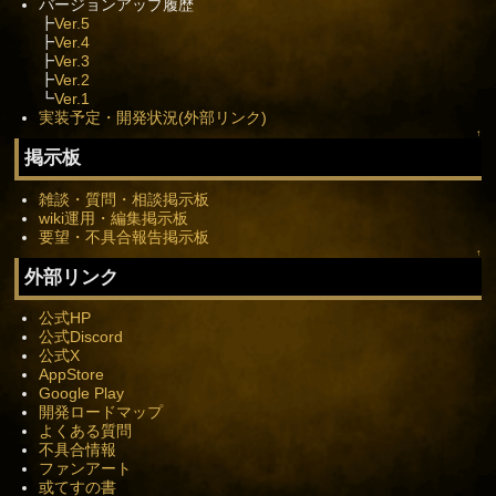
バージョンアップ履歴
┣
Ver.5
┣
Ver.4
┣
Ver.3
┣
Ver.2
┗
Ver.1
実装予定・開発状況(外部リンク)
↑
掲示板
雑談・質問・相談掲示板
wiki運用・編集掲示板
要望・不具合報告掲示板
↑
外部リンク
公式HP
公式Discord
公式X
AppStore
Google Play
開発ロードマップ
よくある質問
不具合情報
ファンアート
或てすの書