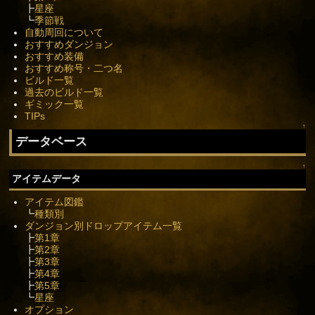
┣
星座
┗
季節戦
自動周回について
おすすめダンジョン
おすすめ装備
おすすめ称号・二つ名
ビルド一覧
過去のビルド一覧
ギミック一覧
TIPs
↑
データベース
↑
アイテムデータ
アイテム図鑑
┗
種類別
ダンジョン別ドロップアイテム一覧
┣
第1章
┣
第2章
┣
第3章
┣
第4章
┣
第5章
┗
星座
オプション