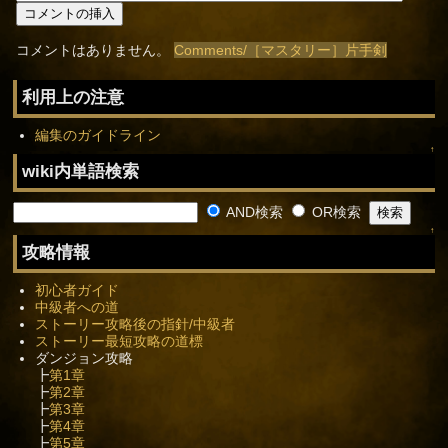
コメントはありません。
Comments/［マスタリー］片手剣
利用上の注意
編集のガイドライン
↑
wiki内単語検索
AND検索
OR検索
↑
攻略情報
初心者ガイド
中級者への道
ストーリー攻略後の指針/中級者
ストーリー最短攻略の道標
ダンジョン攻略
┣
第1章
┣
第2章
┣
第3章
┣
第4章
┣
第5章