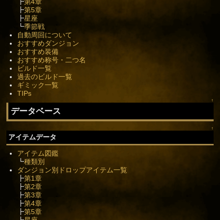
┣
第4章
┣
第5章
┣
星座
┗
季節戦
自動周回について
おすすめダンジョン
おすすめ装備
おすすめ称号・二つ名
ビルド一覧
過去のビルド一覧
ギミック一覧
TIPs
↑
データベース
↑
アイテムデータ
アイテム図鑑
┗
種類別
ダンジョン別ドロップアイテム一覧
┣
第1章
┣
第2章
┣
第3章
┣
第4章
┣
第5章
┗
星座