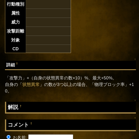
行動種別
属性
威力
攻撃距離
対象
CD
↑
†
詳細
「攻撃力」+（自身の状態異常の数×10）%、最大+50%。
自身の「
状態異常
」の数が3つ以上の場合、「物理ブロック率」+1
0。
↑
解説
†
↑
コメント
†
お名前: