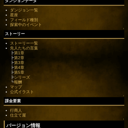
ダンジョンデータ
ダンジョン一覧
星座
フィールド種別
探索中のイベント
↑
ストーリー
ストーリー一覧
先人たちの言葉
┣
第1章
┣
第2章
┣
第3章
┣
第4章
┣
第5章
┣
シリーズ
┗
報酬
マップ
公式イラスト
↑
課金要素
行商人
仕立て屋
↑
バージョン情報