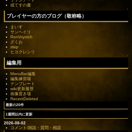
ファンアート
或てすの書
↑
プレイヤーの方のブログ（敬称略）
まいす
サンヘイリ
RonVoynich
ざくお
step
ヒヨクレンリ
↑
編集用
MenuBar編集
編集練習場
テンプレート
wiki更新履歴
画像置き場
RecentDeleted
最新の20件
1週間以内に更新
2026-08-02
コメント/雑談・質問・相談