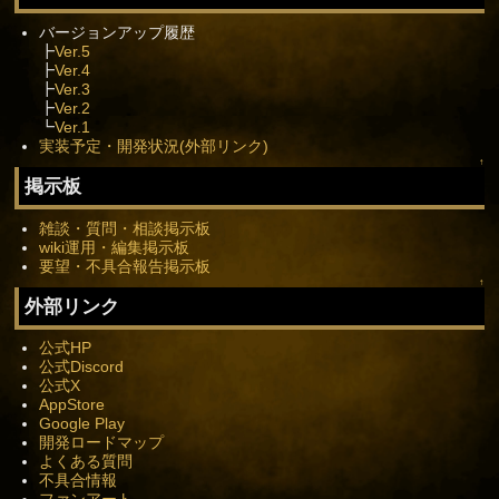
バージョンアップ履歴
┣
Ver.5
┣
Ver.4
┣
Ver.3
┣
Ver.2
┗
Ver.1
実装予定・開発状況(外部リンク)
↑
掲示板
雑談・質問・相談掲示板
wiki運用・編集掲示板
要望・不具合報告掲示板
↑
外部リンク
公式HP
公式Discord
公式X
AppStore
Google Play
開発ロードマップ
よくある質問
不具合情報