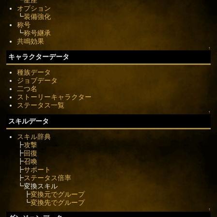
オプション
┗
装備強化
称号
┗
称号継承
共鳴効果
↑
キャラクターデータ
種族データ
ジョブデータ
二つ名
ストーリーキャラクター
ステータス一覧
↑
スキルデータ
スキル辞典
┣
攻撃
┣
回復
┣
召喚
┣
サポート
┣
ステータス倍率
┗変換スキル
┣
変換元でグループ
┗
変換先でグループ
↑