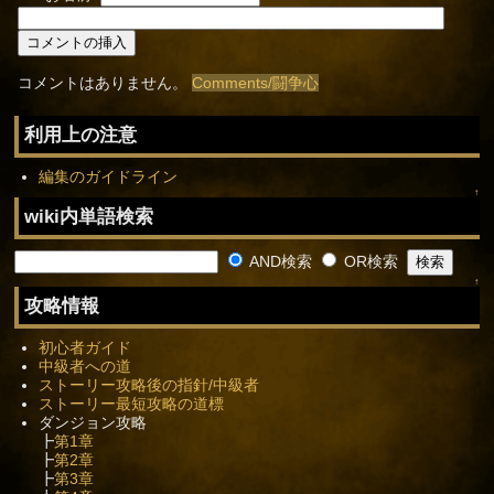
コメントはありません。
Comments/闘争心
利用上の注意
編集のガイドライン
↑
wiki内単語検索
AND検索
OR検索
↑
攻略情報
初心者ガイド
中級者への道
ストーリー攻略後の指針/中級者
ストーリー最短攻略の道標
ダンジョン攻略
┣
第1章
┣
第2章
┣
第3章