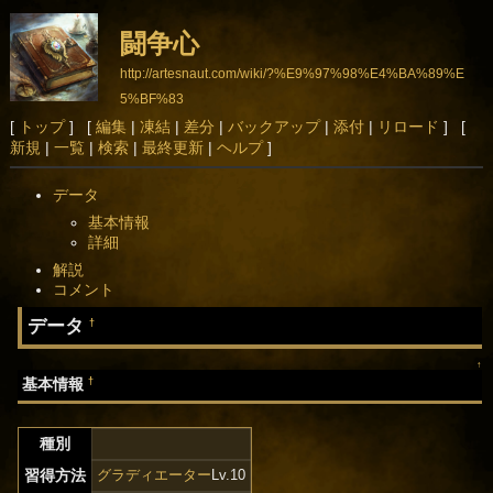
闘争心
http://artesnaut.com/wiki/?%E9%97%98%E4%BA%89%E
5%BF%83
[
トップ
] [
編集
|
凍結
|
差分
|
バックアップ
|
添付
|
リロード
] [
新規
|
一覧
|
検索
|
最終更新
|
ヘルプ
]
データ
基本情報
詳細
解説
コメント
データ
†
↑
†
基本情報
種別
習得方法
グラディエーター
Lv.10