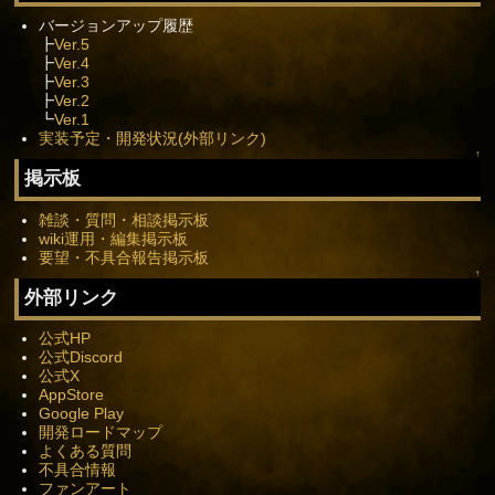
バージョンアップ履歴
┣
Ver.5
┣
Ver.4
┣
Ver.3
┣
Ver.2
┗
Ver.1
実装予定・開発状況(外部リンク)
↑
掲示板
雑談・質問・相談掲示板
wiki運用・編集掲示板
要望・不具合報告掲示板
↑
外部リンク
公式HP
公式Discord
公式X
AppStore
Google Play
開発ロードマップ
よくある質問
不具合情報
ファンアート