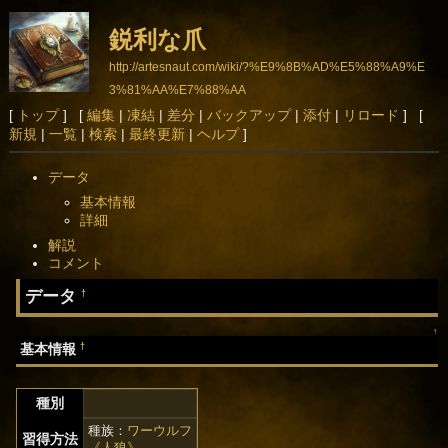
鋭利な爪
http://artesnaut.com/wiki/?%E9%8B%AD%E5%88%A9%E
3%81%AA%E7%88%AA
[
トップ
] [
編集
|
凍結
|
差分
|
バックアップ
|
添付
|
リロード
] [
新規
|
一覧
|
検索
|
最終更新
|
ヘルプ
]
データ
基本情報
詳細
解説
コメント
データ
†
↑
†
基本情報
種別
種族：
ワーウルフ
習得方法
《人狼》