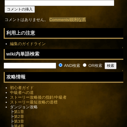
コメントはありません。
Comments/鋭利な爪
利用上の注意
編集のガイドライン
↑
wiki内単語検索
AND検索
OR検索
↑
攻略情報
初心者ガイド
中級者への道
ストーリー攻略後の指針/中級者
ストーリー最短攻略の道標
ダンジョン攻略
┣
第1章
┣
第2章
┣
第3章
┣
第4章