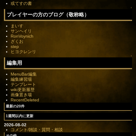
或てすの書
↑
プレイヤーの方のブログ（敬称略）
まいす
サンヘイリ
RonVoynich
ざくお
step
ヒヨクレンリ
↑
編集用
MenuBar編集
編集練習場
テンプレート
wiki更新履歴
画像置き場
RecentDeleted
最新の20件
1週間以内に更新
2026-08-02
コメント/雑談・質問・相談
その他