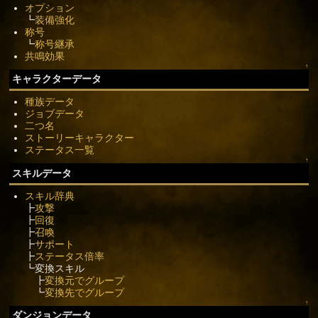
オプション
┗
装備強化
称号
┗
称号継承
共鳴効果
↑
キャラクターデータ
種族データ
ジョブデータ
二つ名
ストーリーキャラクター
ステータス一覧
↑
スキルデータ
スキル辞典
┣
攻撃
┣
回復
┣
召喚
┣
サポート
┣
ステータス倍率
┗変換スキル
┣
変換元でグループ
┗
変換先でグループ
↑
ダンジョンデータ