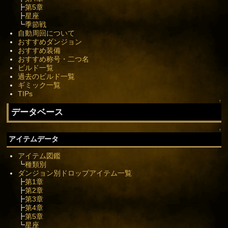
┣
第5章
┣
星座
┗
季節戦
自動周回について
おすすめダンジョン
おすすめ装備
おすすめ称号・二つ名
ビルド一覧
過去のビルド一覧
ギミック一覧
TIPs
↑
データベース
↑
アイテムデータ
アイテム図鑑
┗
種類別
ダンジョン別ドロップアイテム一覧
┣
第1章
┣
第2章
┣
第3章
┣
第4章
┣
第5章
┗
星座