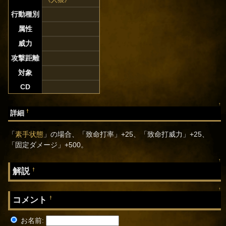
行動種別
属性
威力
攻撃距離
対象
CD
↑
†
詳細
「
素手状態
」の場合、「致命打率」+25、「致命打威力」+25、
「固定ダメージ」+500。
↑
解説
†
↑
コメント
†
お名前: