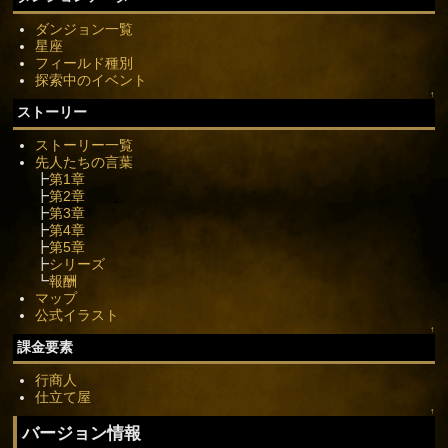
ダンジョン一覧
星座
フィールド種別
探索中のイベント
↑
ストーリー
ストーリー一覧
先人たちの言葉
┣
第1章
┣
第2章
┣
第3章
┣
第4章
┣
第5章
┣
シリーズ
┗
報酬
マップ
公式イラスト
↑
課金要素
行商人
仕立て屋
↑
バージョン情報