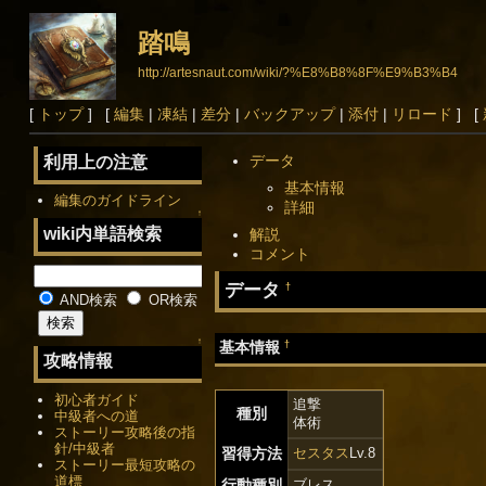
踏鳴
http://artesnaut.com/wiki/?%E8%B8%8F%E9%B3%B4
[
トップ
] [
編集
|
凍結
|
差分
|
バックアップ
|
添付
|
リロード
] [
データ
利用上の注意
基本情報
編集のガイドライン
詳細
↑
wiki内単語検索
解説
コメント
データ
†
AND検索
OR検索
↑
†
基本情報
攻略情報
初心者ガイド
追撃
種別
中級者への道
体術
ストーリー攻略後の指
針/中級者
習得方法
セスタス
Lv.8
ストーリー最短攻略の
道標
行動種別
ブレス