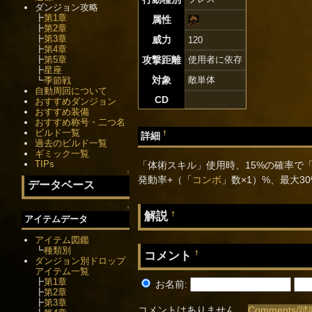
ダンジョン攻略
┣
第1章
属性
┣
第2章
┣
第3章
威力
120
┣
第4章
┣
第5章
攻撃距離
使用者に依存
┣
星座
対象
敵単体
┗
季節戦
自動周回について
CD
おすすめダンジョン
おすすめ装備
おすすめ称号・二つ名
ビルド一覧
†
詳細
過去のビルド一覧
ギミック一覧
TIPs
「体術スキル」使用時、15%の確率で
↑
発動率+（「
コンボ
」数×1）%、最大30
データベース
↑
解説
†
アイテムデータ
アイテム図鑑
┗
種類別
コメント
†
ダンジョン別ドロップ
アイテム一覧
┣
第1章
お名前:
┣
第2章
┣
第3章
コメントはありません。
Comments/踏