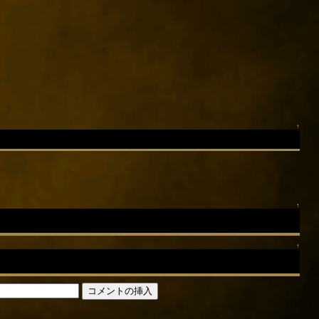
↑
↑
↑