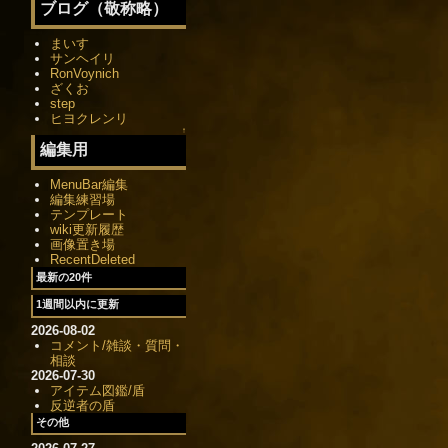
ブログ（敬称略）
まいす
サンヘイリ
RonVoynich
ざくお
step
ヒヨクレンリ
↑
編集用
MenuBar編集
編集練習場
テンプレート
wiki更新履歴
画像置き場
RecentDeleted
最新の20件
1週間以内に更新
2026-08-02
コメント/雑談・質問・
相談
2026-07-30
アイテム図鑑/盾
反逆者の盾
その他