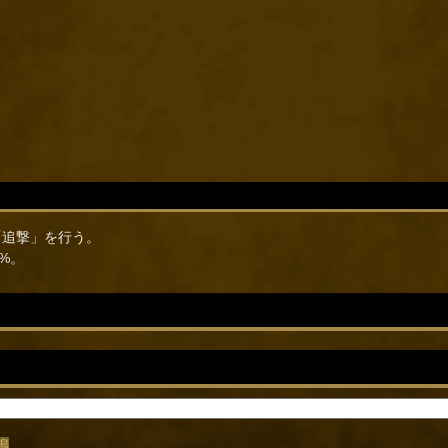
「追撃」を行う。
%。
鳴