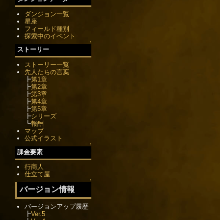
ダンジョン一覧
星座
フィールド種別
探索中のイベント
↑
ストーリー
ストーリー一覧
先人たちの言葉
┣
第1章
┣
第2章
┣
第3章
┣
第4章
┣
第5章
┣
シリーズ
┗
報酬
マップ
公式イラスト
↑
課金要素
行商人
仕立て屋
↑
バージョン情報
バージョンアップ履歴
┣
Ver.5