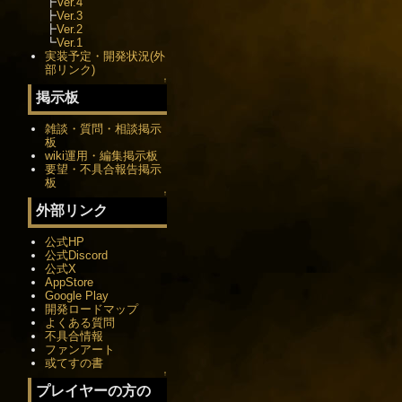
┣
Ver.4
┣
Ver.3
┣
Ver.2
┗
Ver.1
実装予定・開発状況(外
部リンク)
↑
掲示板
雑談・質問・相談掲示
板
wiki運用・編集掲示板
要望・不具合報告掲示
板
↑
外部リンク
公式HP
公式Discord
公式X
AppStore
Google Play
開発ロードマップ
よくある質問
不具合情報
ファンアート
或てすの書
↑
プレイヤーの方の