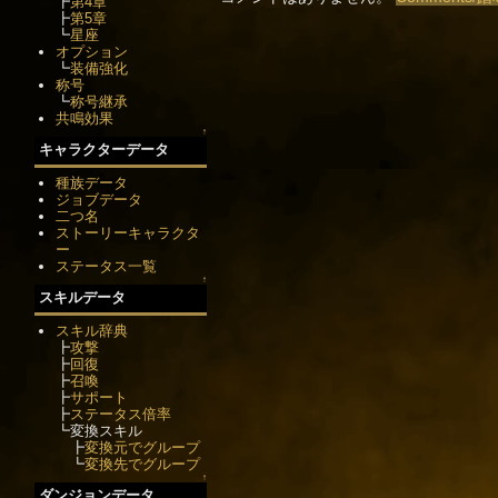
┣
第4章
┣
第5章
┗
星座
オプション
┗
装備強化
称号
┗
称号継承
共鳴効果
↑
キャラクターデータ
種族データ
ジョブデータ
二つ名
ストーリーキャラクタ
ー
ステータス一覧
↑
スキルデータ
スキル辞典
┣
攻撃
┣
回復
┣
召喚
┣
サポート
┣
ステータス倍率
┗変換スキル
┣
変換元でグループ
┗
変換先でグループ
↑
ダンジョンデータ