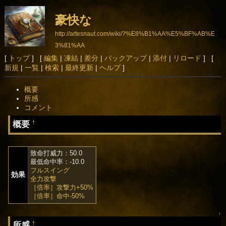
豪快な
http://artesnaut.com/wiki/?%E8%B1%AA%E5%BF%AB%E
3%81%AA
[
トップ
] [
編集
|
凍結
|
差分
|
バックアップ
|
添付
|
リロード
] [
新規
|
一覧
|
検索
|
最終更新
|
ヘルプ
]
概要
所感
コメント
概要
†
致命打威力：50.0
最低命中率：-10.0
フルスイング
効果
全力攻撃
［倍率］攻撃力+50%
［倍率］命中-50%
↑
所感
†