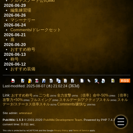
アルテスノート公式wiki
2026-06-29
編集練習場
2026-06-26
マシーナリー
2026-06-24
Comments/ドレークセット
2026-06-21
盾
2026-06-20
おすすめ称号
2026-06-13
称号
2026-06-12
おすすめ装備
(363d)
Last-modified: 2025-08-07 (木) 21:02:24
Link:
おすすめ称号
二つ名
全力攻撃
［倍率］命中-50%
［倍率］
(47d)
(267d)
(297d)
(298d)
攻撃力+50%
フルスイング
スキルデータ/アクティブスキル
スキル
(299d)
(309d)
(403d)
データ/ステータス倍率スキル
Comments/豪快な
(527d)
(20670d)
Site admin:
artesnaut
PukiWiki 1.5.3
© 2001-2020
PukiWiki Development Team
. Powered by PHP 7.4.33. HTML
convert time: 0.011 sec.
This site is protected by reCAPTCHA and the Google
Privacy Policy
and
Terms of Service
apply.