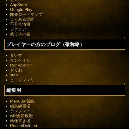
AppStore
Google Play
開発ロードマップ
よくある質問
不具合情報
ファンアート
或てすの書
↑
プレイヤーの方のブログ（敬称略）
まいす
サンヘイリ
RonVoynich
ざくお
step
ヒヨクレンリ
↑
編集用
MenuBar編集
編集練習場
テンプレート
wiki更新履歴
画像置き場
RecentDeleted