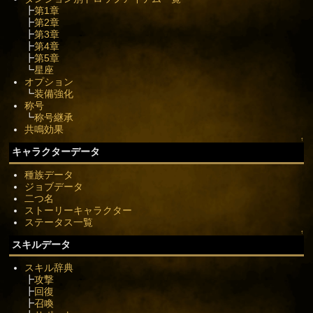
┣
第1章
┣
第2章
┣
第3章
┣
第4章
┣
第5章
┗
星座
オプション
┗
装備強化
称号
┗
称号継承
共鳴効果
↑
キャラクターデータ
種族データ
ジョブデータ
二つ名
ストーリーキャラクター
ステータス一覧
↑
スキルデータ
スキル辞典
┣
攻撃
┣
回復
┣
召喚