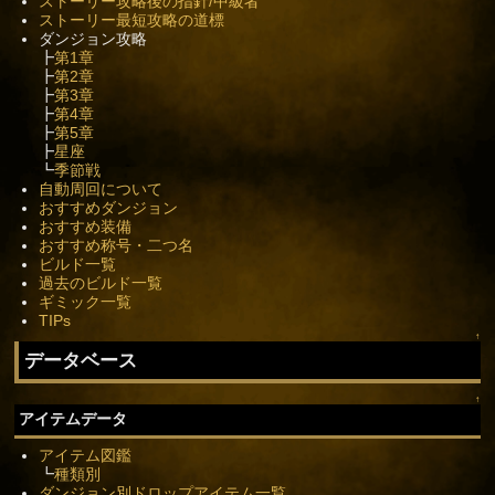
ストーリー攻略後の指針/中級者
ストーリー最短攻略の道標
ダンジョン攻略
┣
第1章
┣
第2章
┣
第3章
┣
第4章
┣
第5章
┣
星座
┗
季節戦
自動周回について
おすすめダンジョン
おすすめ装備
おすすめ称号・二つ名
ビルド一覧
過去のビルド一覧
ギミック一覧
TIPs
↑
データベース
↑
アイテムデータ
アイテム図鑑
┗
種類別
ダンジョン別ドロップアイテム一覧