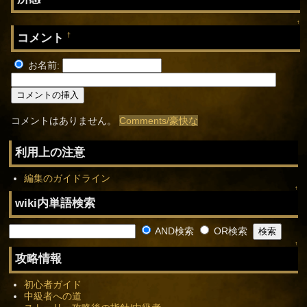
↑
コメント
†
お名前:
コメントはありません。
Comments/豪快な
利用上の注意
編集のガイドライン
↑
wiki内単語検索
AND検索
OR検索
↑
攻略情報
初心者ガイド
中級者への道