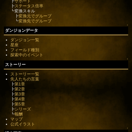
┣
サポート
┣
ステータス倍率
┗変換スキル
┣
変換元でグループ
┗
変換先でグループ
↑
ダンジョンデータ
ダンジョン一覧
星座
フィールド種別
探索中のイベント
↑
ストーリー
ストーリー一覧
先人たちの言葉
┣
第1章
┣
第2章
┣
第3章
┣
第4章
┣
第5章
┣
シリーズ
┗
報酬
マップ
公式イラスト
↑