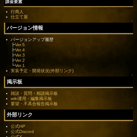
課金要素
行商人
仕立て屋
↑
バージョン情報
バージョンアップ履歴
┣
Ver.5
┣
Ver.4
┣
Ver.3
┣
Ver.2
┗
Ver.1
実装予定・開発状況(外部リンク)
↑
掲示板
雑談・質問・相談掲示板
wiki運用・編集掲示板
要望・不具合報告掲示板
↑
外部リンク
公式HP
公式Discord
公式X