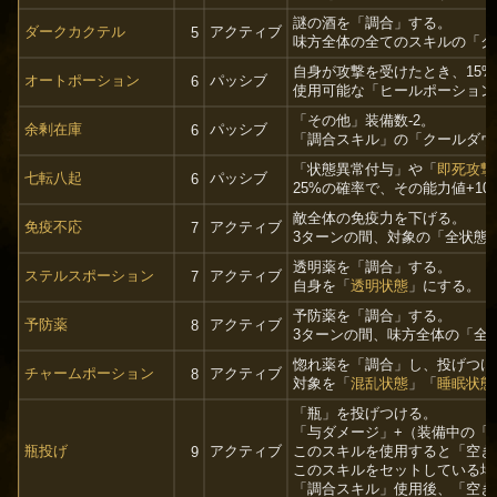
謎の酒を「調合」する。
ダークカクテル
アクティブ
5
味方全体の全てのスキルの「ク
自身が攻撃を受けたとき、15
オートポーション
パッシブ
6
使用可能な「ヒールポーション
「その他」装備数-2。
余剰在庫
パッシブ
6
「調合スキル」の「クールダウ
「状態異常付与」や「
即死攻撃
七転八起
パッシブ
6
25%の確率で、その能力値+10、
敵全体の免疫力を下げる。
免疫不応
アクティブ
7
3ターンの間、対象の「全状態異
透明薬を「調合」する。
ステルスポーション
アクティブ
7
自身を「
透明状態
」にする。
予防薬を「調合」する。
予防薬
アクティブ
8
3ターンの間、味方全体の「全状
惚れ薬を「調合」し、投げつけ
チャームポーション
アクティブ
8
対象を「
混乱状態
」「
睡眠状態
「瓶」を投げつける。
「与ダメージ」+（装備中の「瓶
瓶投げ
アクティブ
このスキルを使用すると「空き
9
このスキルをセットしている場
「調合スキル」使用後、「空き