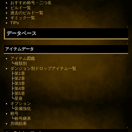
おすすめ称号・二つ名
ビルド一覧
過去のビルド一覧
ギミック一覧
TIPs
↑
データベース
↑
アイテムデータ
アイテム図鑑
┗
種類別
ダンジョン別ドロップアイテム一覧
┣
第1章
┣
第2章
┣
第3章
┣
第4章
┣
第5章
┗
星座
オプション
┗
装備強化
称号
┗
称号継承
共鳴効果
↑