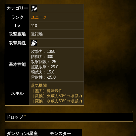
カテゴリー
ランク
ユニーク
Lv
110
攻撃距離
近距離
攻撃属性
攻撃力：1350
防御力：300
攻撃回数：-25
基本性能
拡散攻撃：25.0
壊威力：15.0
雷耐性：-25.0
蒸気機関
［無力］魔法属性
スキル
［変換］火威力50%⇒壊威力
［変換］水威力50%⇒壊威力
↑
†
ドロップ
ダンジョン/星座
モンスター