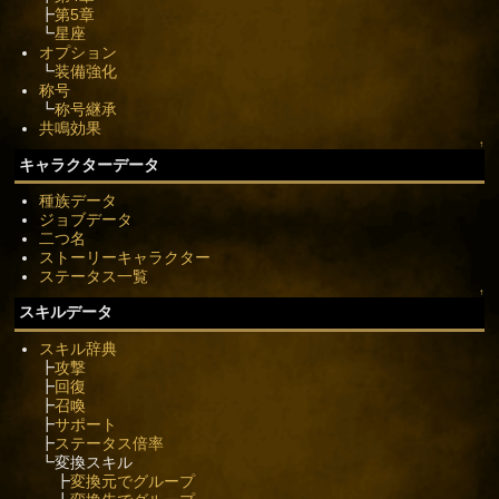
┣
第5章
┗
星座
オプション
┗
装備強化
称号
┗
称号継承
共鳴効果
↑
キャラクターデータ
種族データ
ジョブデータ
二つ名
ストーリーキャラクター
ステータス一覧
↑
スキルデータ
スキル辞典
┣
攻撃
┣
回復
┣
召喚
┣
サポート
┣
ステータス倍率
┗変換スキル
┣
変換元でグループ