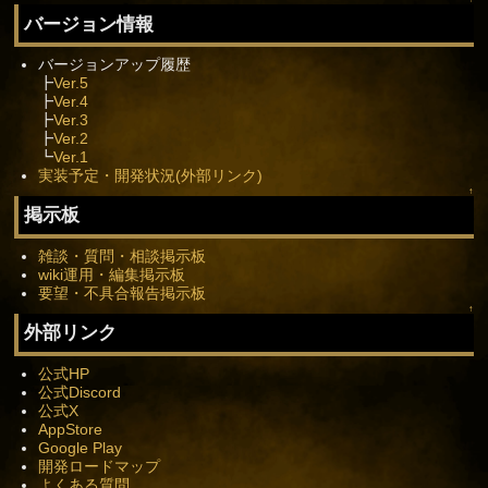
バージョン情報
バージョンアップ履歴
┣
Ver.5
┣
Ver.4
┣
Ver.3
┣
Ver.2
┗
Ver.1
実装予定・開発状況(外部リンク)
↑
掲示板
雑談・質問・相談掲示板
wiki運用・編集掲示板
要望・不具合報告掲示板
↑
外部リンク
公式HP
公式Discord
公式X
AppStore
Google Play
開発ロードマップ
よくある質問