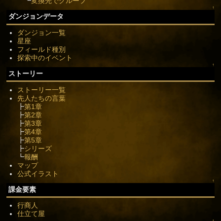
┗
変換先でグループ
↑
ダンジョンデータ
ダンジョン一覧
星座
フィールド種別
探索中のイベント
↑
ストーリー
ストーリー一覧
先人たちの言葉
┣
第1章
┣
第2章
┣
第3章
┣
第4章
┣
第5章
┣
シリーズ
┗
報酬
マップ
公式イラスト
↑
課金要素
行商人
仕立て屋
↑