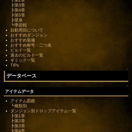
┣
第3章
┣
第4章
┣
第5章
┣
星座
┗
季節戦
自動周回について
おすすめダンジョン
おすすめ装備
おすすめ称号・二つ名
ビルド一覧
過去のビルド一覧
ギミック一覧
TIPs
↑
データベース
↑
アイテムデータ
アイテム図鑑
┗
種類別
ダンジョン別ドロップアイテム一覧
┣
第1章
┣
第2章
┣
第3章
┣
第4章