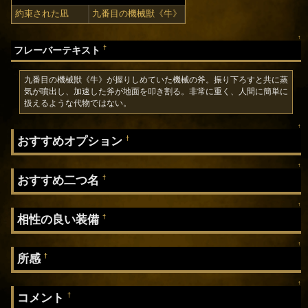
約束された凪
九番目の機械獣《牛》
↑
†
フレーバーテキスト
九番目の機械獣《牛》が握りしめていた機械の斧。振り下ろすと共に蒸
気が噴出し、加速した斧が地面を叩き割る。非常に重く、人間に簡単に
扱えるような代物ではない。
↑
おすすめオプション
†
↑
おすすめ二つ名
†
↑
相性の良い装備
†
↑
所感
†
↑
コメント
†