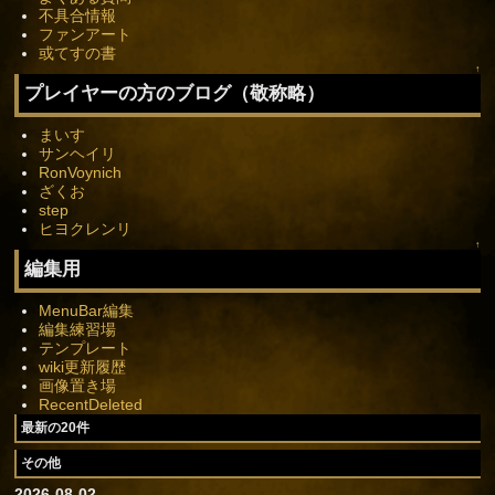
不具合情報
ファンアート
或てすの書
↑
プレイヤーの方のブログ（敬称略）
まいす
サンヘイリ
RonVoynich
ざくお
step
ヒヨクレンリ
↑
編集用
MenuBar編集
編集練習場
テンプレート
wiki更新履歴
画像置き場
RecentDeleted
最新の20件
その他
2026-08-02