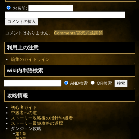
お名前:
コメントはありません。
Comments/蒸気式蹂躙斧
利用上の注意
編集のガイドライン
↑
wiki内単語検索
AND検索
OR検索
↑
攻略情報
初心者ガイド
中級者への道
ストーリー攻略後の指針/中級者
ストーリー最短攻略の道標
ダンジョン攻略
┣
第1章
┣
第2章