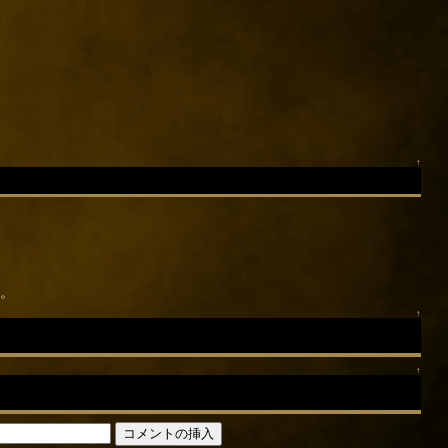
↑
。
↑
↑