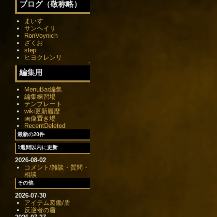
ブログ（敬称略）
まいす
サンヘイリ
RonVoynich
ざくお
step
ヒヨクレンリ
↑
編集用
MenuBar編集
編集練習場
テンプレート
wiki更新履歴
画像置き場
RecentDeleted
最新の20件
1週間以内に更新
2026-08-02
コメント/雑談・質問・
相談
その他
2026-07-30
アイテム図鑑/盾
反逆者の盾