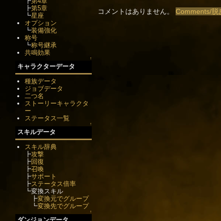
┣
第4章
┣
第5章
コメントはありません。
Comments/脱
┗
星座
オプション
┗
装備強化
称号
┗
称号継承
共鳴効果
↑
キャラクターデータ
種族データ
ジョブデータ
二つ名
ストーリーキャラクタ
ー
ステータス一覧
↑
スキルデータ
スキル辞典
┣
攻撃
┣
回復
┣
召喚
┣
サポート
┣
ステータス倍率
┗変換スキル
┣
変換元でグループ
┗
変換先でグループ
↑
ダンジョンデータ