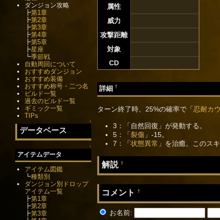
ダンジョン攻略
属性
┣
第1章
┣
第2章
威力
┣
第3章
┣
第4章
攻撃距離
┣
第5章
対象
┣
星座
┗
季節戦
CD
自動周回について
おすすめダンジョン
おすすめ装備
おすすめ称号・二つ名
†
詳細
ビルド一覧
過去のビルド一覧
ギミック一覧
ターン終了時、25%の確率で「
忍耐カ
TIPs
↑
3：「自然回復」が発動する。
データベース
5：「
裂傷
」-15。
7：「
状態異常
」を治癒。このスキ
↑
アイテムデータ
解説
†
アイテム図鑑
┗
種類別
ダンジョン別ドロップ
アイテム一覧
コメント
†
┣
第1章
┣
第2章
お名前:
┣
第3章