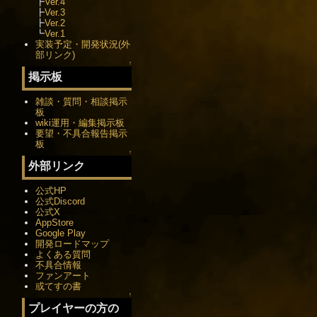
┣
Ver.4
┣
Ver.3
┣
Ver.2
┗
Ver.1
実装予定・開発状況(外
部リンク)
↑
掲示板
雑談・質問・相談掲示
板
wiki運用・編集掲示板
要望・不具合報告掲示
板
↑
外部リンク
公式HP
公式Discord
公式X
AppStore
Google Play
開発ロードマップ
よくある質問
不具合情報
ファンアート
或てすの書
↑
プレイヤーの方の