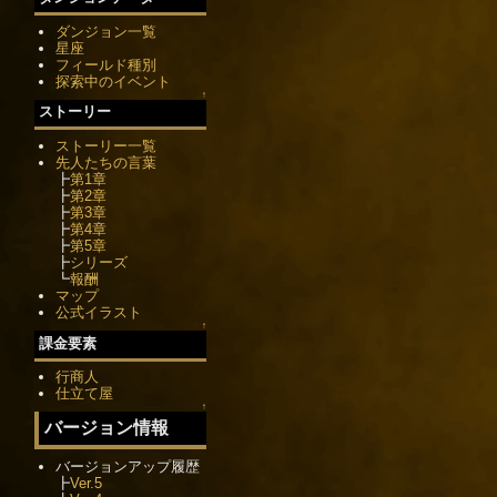
ダンジョン一覧
星座
フィールド種別
探索中のイベント
↑
ストーリー
ストーリー一覧
先人たちの言葉
┣
第1章
┣
第2章
┣
第3章
┣
第4章
┣
第5章
┣
シリーズ
┗
報酬
マップ
公式イラスト
↑
課金要素
行商人
仕立て屋
↑
バージョン情報
バージョンアップ履歴
┣
Ver.5