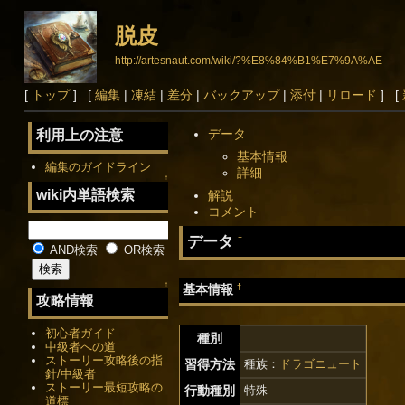
脱皮
http://artesnaut.com/wiki/?%E8%84%B1%E7%9A%AE
[
トップ
] [
編集
|
凍結
|
差分
|
バックアップ
|
添付
|
リロード
] [
データ
利用上の注意
基本情報
編集のガイドライン
詳細
↑
wiki内単語検索
解説
コメント
データ
†
AND検索
OR検索
↑
†
基本情報
攻略情報
初心者ガイド
種別
中級者への道
ストーリー攻略後の指
習得方法
種族：
ドラゴニュート
針/中級者
ストーリー最短攻略の
行動種別
特殊
道標