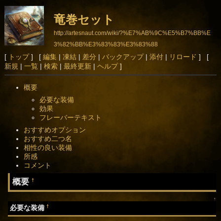
竜巻セット
http://artesnaut.com/wiki/?%E7%AB%9C%E5%B7%BB%E
3%82%BB%E3%83%83%E3%83%88
[
トップ
] [
編集
|
凍結
|
差分
|
バックアップ
|
添付
|
リロード
] [
新規
|
一覧
|
検索
|
最終更新
|
ヘルプ
]
概要
必要な装備
効果
フレーバーテキスト
おすすめオプション
おすすめ二つ名
相性の良い装備
所感
コメント
概要
†
↑
†
必要な装備