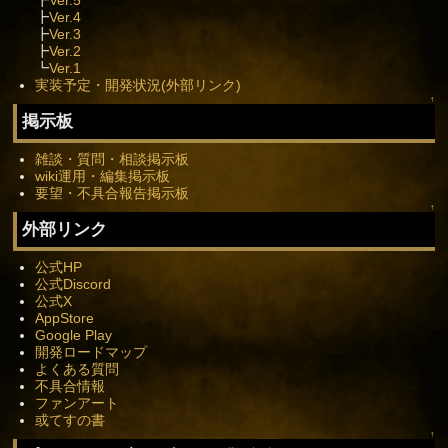
┣
Ver.5
┣
Ver.4
┣
Ver.3
┣
Ver.2
┗
Ver.1
実装予定・開発状況(外部リンク)
↑
掲示板
雑談・質問・相談掲示板
wiki運用・編集掲示板
要望・不具合報告掲示板
↑
外部リンク
公式HP
公式Discord
公式X
AppStore
Google Play
開発ロードマップ
よくある質問
不具合情報
ファンアート
或てすの書
↑