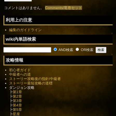
コメントはありません。
Comments/竜巻セット
利用上の注意
編集のガイドライン
↑
wiki内単語検索
AND検索
OR検索
↑
攻略情報
初心者ガイド
中級者への道
ストーリー攻略後の指針/中級者
ストーリー最短攻略の道標
ダンジョン攻略
┣
第1章
┣
第2章
┣
第3章
┣
第4章
┣
第5章
┣
星座