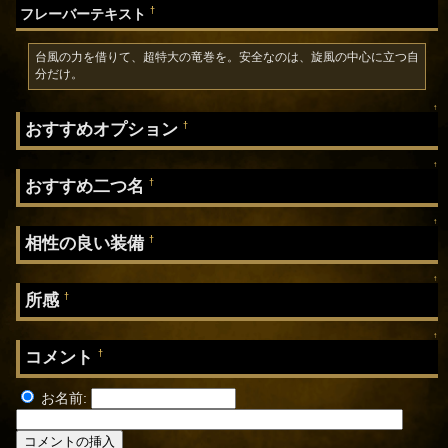
†
フレーバーテキスト
台風の力を借りて、超特大の竜巻を。安全なのは、旋風の中心に立つ自
分だけ。
↑
おすすめオプション
†
↑
おすすめ二つ名
†
↑
相性の良い装備
†
↑
所感
†
↑
コメント
†
お名前: