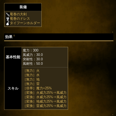
装備
竜巻の大剣
竜巻のドレス
タイフーンホルダー
↑
†
効果
魔力：300
風威力：30.0
基本性能
突耐性：30.0
風耐性：50.0
［無力］火
［無力］水
［無力］地
［無力］雷
スキル
［倍率］魔力+25%
［変換］火威力25%⇒風威力
［変換］水威力25%⇒風威力
［変換］地威力25%⇒風威力
［変換］雷威力25%⇒風威力
↑