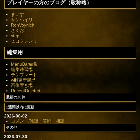
プレイヤーの方のブログ（敬称略）
まいす
サンヘイリ
RonVoynich
ざくお
step
ヒヨクレンリ
↑
編集用
MenuBar編集
編集練習場
テンプレート
wiki更新履歴
画像置き場
RecentDeleted
最新の20件
1週間以内に更新
2026-08-02
コメント/雑談・質問・相談
その他
2026-07-30