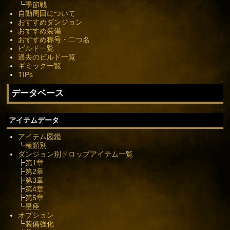
┗
季節戦
自動周回について
おすすめダンジョン
おすすめ装備
おすすめ称号・二つ名
ビルド一覧
過去のビルド一覧
ギミック一覧
TIPs
↑
データベース
↑
アイテムデータ
アイテム図鑑
┗
種類別
ダンジョン別ドロップアイテム一覧
┣
第1章
┣
第2章
┣
第3章
┣
第4章
┣
第5章
┗
星座
オプション
┗
装備強化