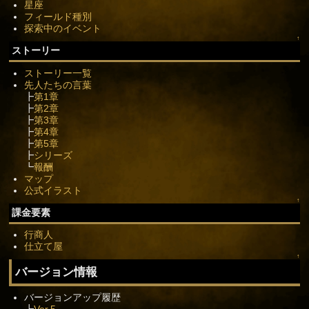
星座
フィールド種別
探索中のイベント
↑
ストーリー
ストーリー一覧
先人たちの言葉
┣
第1章
┣
第2章
┣
第3章
┣
第4章
┣
第5章
┣
シリーズ
┗
報酬
マップ
公式イラスト
↑
課金要素
行商人
仕立て屋
↑
バージョン情報
バージョンアップ履歴