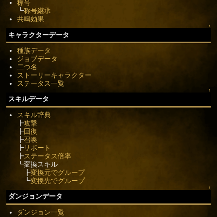
称号
┗
称号継承
共鳴効果
↑
キャラクターデータ
種族データ
ジョブデータ
二つ名
ストーリーキャラクター
ステータス一覧
↑
スキルデータ
スキル辞典
┣
攻撃
┣
回復
┣
召喚
┣
サポート
┣
ステータス倍率
┗変換スキル
┣
変換元でグループ
┗
変換先でグループ
↑
ダンジョンデータ
ダンジョン一覧