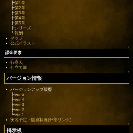
┣
第1章
┣
第2章
┣
第3章
┣
第4章
┣
第5章
┣
シリーズ
┗
報酬
マップ
公式イラスト
↑
課金要素
行商人
仕立て屋
↑
バージョン情報
バージョンアップ履歴
┣
Ver.5
┣
Ver.4
┣
Ver.3
┣
Ver.2
┗
Ver.1
実装予定・開発状況(外部リンク)
↑
掲示板