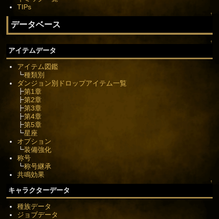
TIPs
↑
データベース
↑
アイテムデータ
アイテム図鑑
┗
種類別
ダンジョン別ドロップアイテム一覧
┣
第1章
┣
第2章
┣
第3章
┣
第4章
┣
第5章
┗
星座
オプション
┗
装備強化
称号
┗
称号継承
共鳴効果
↑
キャラクターデータ
種族データ
ジョブデータ