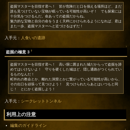
盗掘マスターを目指す君へ！　皆が危険だと口を揃える場所ほど、まだ
誰も見つけていない宝物が眠っている可能性が高いぞ！　でも探索には
十分気をつけるんだ。命あっての盗掘だからね。

魅力的な宝物と自分の命をうまく天秤にかけられるようになれば、君は
また一歩、盗掘マスターへと近づけるはずだ！
入手元：
人食いの遺跡
↑
†
盗掘の極意 3
盗掘マスターを目指す君へ！　高い塀に囲まれた城だからって盗掘を諦
めてはいけないよ！　守りを硬くした城ほど、隠し通路がつくられてい
るものなんだ！

町外れの教会とか、離れた洞窟とかに繋がっている可能性が高いから、
その出口を頑張って見つけよう！　見つけられたらあとはいつもと同
じ！　とにかく盗掘しよう！
入手元：
シークレットトンネル
利用上の注意
編集のガイドライン
↑