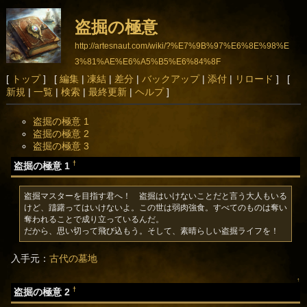
盗掘の極意
http://artesnaut.com/wiki/?%E7%9B%97%E6%8E%98%E
3%81%AE%E6%A5%B5%E6%84%8F
[
トップ
] [
編集
|
凍結
|
差分
|
バックアップ
|
添付
|
リロード
] [
新規
|
一覧
|
検索
|
最終更新
|
ヘルプ
]
盗掘の極意 1
盗掘の極意 2
盗掘の極意 3
†
盗掘の極意 1
盗掘マスターを目指す君へ！　盗掘はいけないことだと言う大人もいる
けど、躊躇ってはいけないよ。この世は弱肉強食。すべてのものは奪い
奪われることで成り立っているんだ。

だから、思い切って飛び込もう。そして、素晴らしい盗掘ライフを！
入手元：
古代の墓地
↑
†
盗掘の極意 2