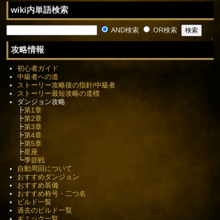
wiki内単語検索
AND検索
OR検索
↑
攻略情報
初心者ガイド
中級者への道
ストーリー攻略後の指針/中級者
ストーリー最短攻略の道標
ダンジョン攻略
┣
第1章
┣
第2章
┣
第3章
┣
第4章
┣
第5章
┣
星座
┗
季節戦
自動周回について
おすすめダンジョン
おすすめ装備
おすすめ称号・二つ名
ビルド一覧
過去のビルド一覧
ギミック一覧