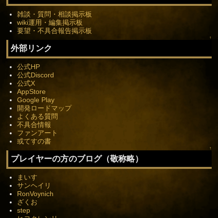
雑談・質問・相談掲示板
wiki運用・編集掲示板
要望・不具合報告掲示板
↑
外部リンク
公式HP
公式Discord
公式X
AppStore
Google Play
開発ロードマップ
よくある質問
不具合情報
ファンアート
或てすの書
↑
プレイヤーの方のブログ（敬称略）
まいす
サンヘイリ
RonVoynich
ざくお
step