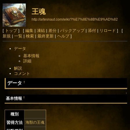
王魂
http://artesnaut.com/wiki/?%E7%8E%8B%E9%AD%82
[
トップ
] [
編集
|
凍結
|
差分
|
バックアップ
|
添付
|
リロード
] [
新規
|
一覧
|
検索
|
最終更新
|
ヘルプ
]
データ
基本情報
詳細
解説
コメント
データ
†
↑
†
基本情報
種別
習得方法
海獣の王魂