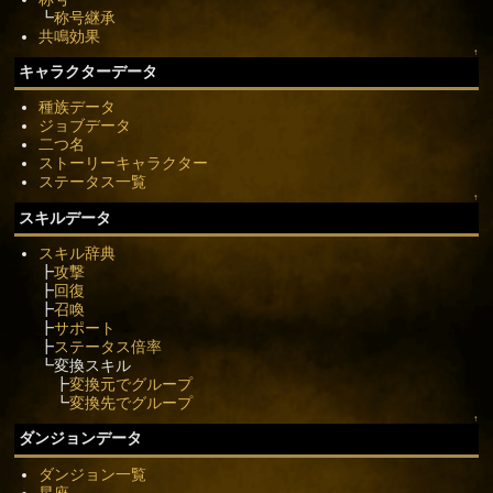
┗
称号継承
共鳴効果
↑
キャラクターデータ
種族データ
ジョブデータ
二つ名
ストーリーキャラクター
ステータス一覧
↑
スキルデータ
スキル辞典
┣
攻撃
┣
回復
┣
召喚
┣
サポート
┣
ステータス倍率
┗変換スキル
┣
変換元でグループ
┗
変換先でグループ
↑
ダンジョンデータ
ダンジョン一覧
星座