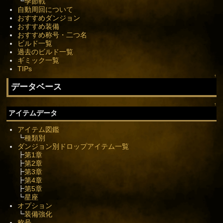
┗
季節戦
自動周回について
おすすめダンジョン
おすすめ装備
おすすめ称号・二つ名
ビルド一覧
過去のビルド一覧
ギミック一覧
TIPs
↑
データベース
↑
アイテムデータ
アイテム図鑑
┗
種類別
ダンジョン別ドロップアイテム一覧
┣
第1章
┣
第2章
┣
第3章
┣
第4章
┣
第5章
┗
星座
オプション
┗
装備強化
称号