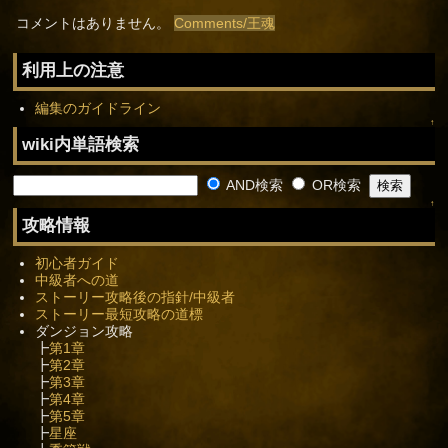
コメントはありません。
Comments/王魂
利用上の注意
編集のガイドライン
↑
wiki内単語検索
AND検索
OR検索
↑
攻略情報
初心者ガイド
中級者への道
ストーリー攻略後の指針/中級者
ストーリー最短攻略の道標
ダンジョン攻略
┣
第1章
┣
第2章
┣
第3章
┣
第4章
┣
第5章
┣
星座