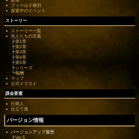
フィールド種別
探索中のイベント
↑
ストーリー
ストーリー一覧
先人たちの言葉
┣
第1章
┣
第2章
┣
第3章
┣
第4章
┣
第5章
┣
シリーズ
┗
報酬
マップ
公式イラスト
↑
課金要素
行商人
仕立て屋
↑
バージョン情報
バージョンアップ履歴
┣
Ver.5