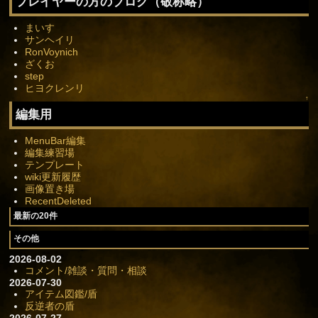
プレイヤーの方のブログ（敬称略）
まいす
サンヘイリ
RonVoynich
ざくお
step
ヒヨクレンリ
↑
編集用
MenuBar編集
編集練習場
テンプレート
wiki更新履歴
画像置き場
RecentDeleted
最新の20件
その他
2026-08-02
コメント/雑談・質問・相談
2026-07-30
アイテム図鑑/盾
反逆者の盾
2026-07-27