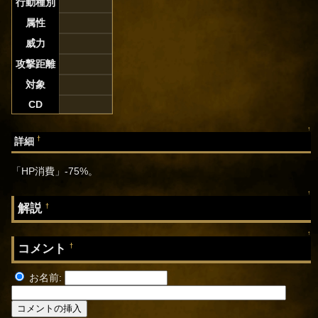
行動種別
属性
威力
攻撃距離
対象
CD
↑
†
詳細
「HP消費」-75%。
↑
解説
†
↑
コメント
†
お名前: