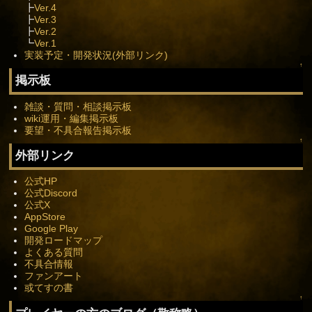
┣
Ver.4
┣
Ver.3
┣
Ver.2
┗
Ver.1
実装予定・開発状況(外部リンク)
↑
掲示板
雑談・質問・相談掲示板
wiki運用・編集掲示板
要望・不具合報告掲示板
↑
外部リンク
公式HP
公式Discord
公式X
AppStore
Google Play
開発ロードマップ
よくある質問
不具合情報
ファンアート
或てすの書
↑