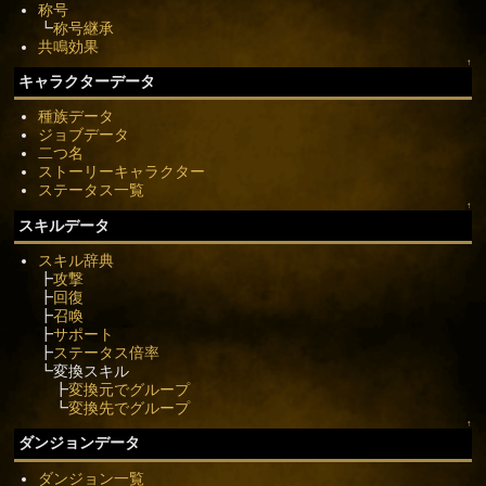
称号
┗
称号継承
共鳴効果
↑
キャラクターデータ
種族データ
ジョブデータ
二つ名
ストーリーキャラクター
ステータス一覧
↑
スキルデータ
スキル辞典
┣
攻撃
┣
回復
┣
召喚
┣
サポート
┣
ステータス倍率
┗変換スキル
┣
変換元でグループ
┗
変換先でグループ
↑
ダンジョンデータ
ダンジョン一覧