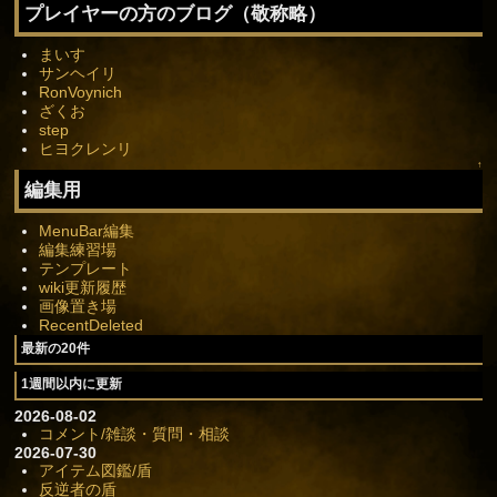
プレイヤーの方のブログ（敬称略）
まいす
サンヘイリ
RonVoynich
ざくお
step
ヒヨクレンリ
↑
編集用
MenuBar編集
編集練習場
テンプレート
wiki更新履歴
画像置き場
RecentDeleted
最新の20件
1週間以内に更新
2026-08-02
コメント/雑談・質問・相談
2026-07-30
アイテム図鑑/盾
反逆者の盾