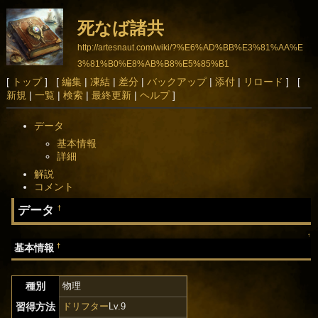
死なば諸共
http://artesnaut.com/wiki/?%E6%AD%BB%E3%81%AA%E
3%81%B0%E8%AB%B8%E5%85%B1
[
トップ
] [
編集
|
凍結
|
差分
|
バックアップ
|
添付
|
リロード
] [
新規
|
一覧
|
検索
|
最終更新
|
ヘルプ
]
データ
基本情報
詳細
解説
コメント
データ
†
↑
†
基本情報
種別
物理
習得方法
ドリフター
Lv.9