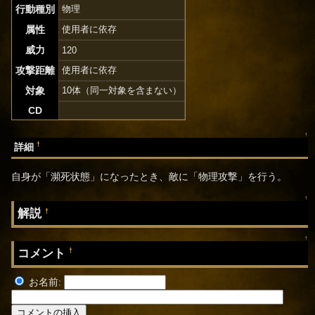
行動種別
物理
属性
使用者に依存
威力
120
攻撃距離
使用者に依存
対象
10体（同一対象を含まない）
CD
↑
†
詳細
自身が「瀕死状態」になったとき、敵に「物理攻撃」を行う。
↑
解説
†
↑
コメント
†
お名前: