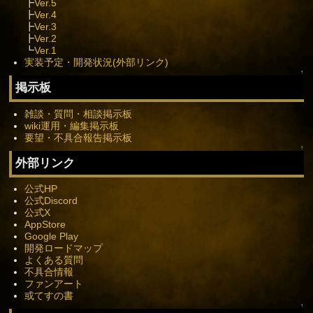
┣
Ver.5
┣
Ver.4
┣
Ver.3
┣
Ver.2
┗
Ver.1
実装予定・開発状況(外部リンク)
↑
掲示板
雑談・質問・相談掲示板
wiki運用・編集掲示板
要望・不具合報告掲示板
↑
外部リンク
公式HP
公式Discord
公式X
AppStore
Google Play
開発ロードマップ
よくある質問
不具合情報
ファンアート
或てすの書
↑