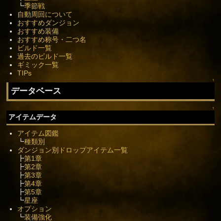
┗
季節戦
自動周回について
おすすめダンジョン
おすすめ装備
おすすめ称号・二つ名
ビルド一覧
過去のビルド一覧
ギミック一覧
TIPs
↑
データベース
↑
アイテムデータ
アイテム図鑑
┗
種類別
ダンジョン別ドロップアイテム一覧
┣
第1章
┣
第2章
┣
第3章
┣
第4章
┣
第5章
┗
星座
オプション
┗
装備強化