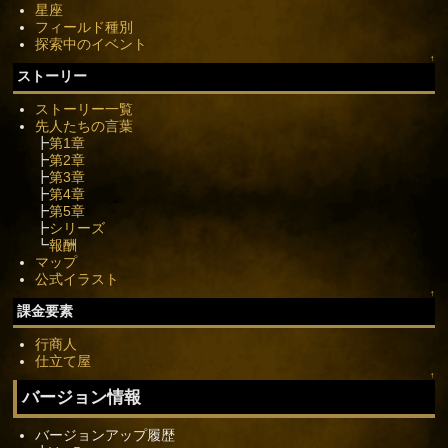
星座
フィールド種別
探索中のイベント
↑
ストーリー
ストーリー一覧
先人たちの言葉
┣
第1章
┣
第2章
┣
第3章
┣
第4章
┣
第5章
┣
シリーズ
┗
報酬
マップ
公式イラスト
↑
課金要素
行商人
仕立て屋
↑
バージョン情報
バージョンアップ履歴