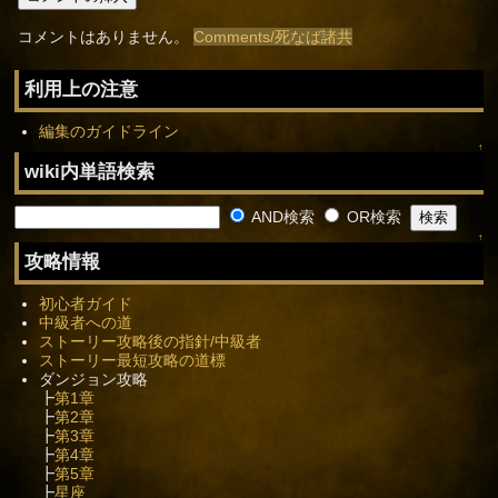
コメントはありません。
Comments/死なば諸共
利用上の注意
編集のガイドライン
↑
wiki内単語検索
AND検索
OR検索
↑
攻略情報
初心者ガイド
中級者への道
ストーリー攻略後の指針/中級者
ストーリー最短攻略の道標
ダンジョン攻略
┣
第1章
┣
第2章
┣
第3章
┣
第4章
┣
第5章
┣
星座