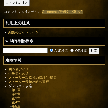
コメントはありません。
Comments/最低命中率Lv.2
利用上の注意
編集のガイドライン
↑
wiki内単語検索
AND検索
OR検索
↑
攻略情報
初心者ガイド
中級者への道
ストーリー攻略後の指針/中級者
ストーリー最短攻略の道標
ダンジョン攻略
┣
第1章
┣
第2章
┣
第3章
┣
第4章
┣
第5章