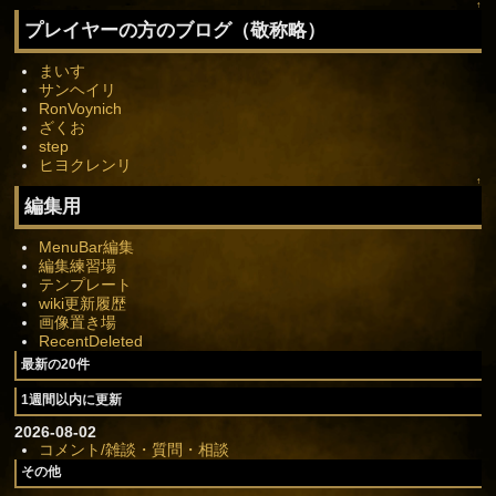
↑
プレイヤーの方のブログ（敬称略）
まいす
サンヘイリ
RonVoynich
ざくお
step
ヒヨクレンリ
↑
編集用
MenuBar編集
編集練習場
テンプレート
wiki更新履歴
画像置き場
RecentDeleted
最新の20件
1週間以内に更新
2026-08-02
コメント/雑談・質問・相談
その他