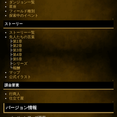
ダンジョン一覧
星座
フィールド種別
探索中のイベント
↑
ストーリー
ストーリー一覧
先人たちの言葉
┣
第1章
┣
第2章
┣
第3章
┣
第4章
┣
第5章
┣
シリーズ
┗
報酬
マップ
公式イラスト
↑
課金要素
行商人
仕立て屋
↑
バージョン情報