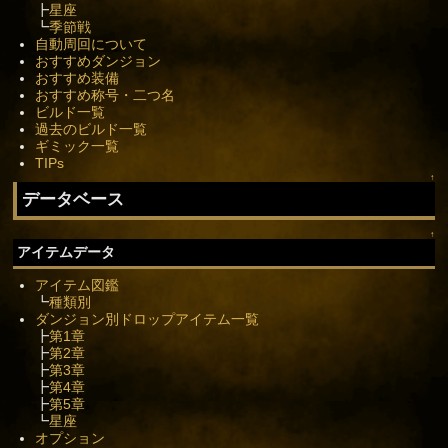
┣
星座
┗
季節戦
自動周回について
おすすめダンジョン
おすすめ装備
おすすめ称号・二つ名
ビルド一覧
過去のビルド一覧
ギミック一覧
TIPs
↑
データベース
↑
アイテムデータ
アイテム図鑑
┗
種類別
ダンジョン別ドロップアイテム一覧
┣
第1章
┣
第2章
┣
第3章
┣
第4章
┣
第5章
┗
星座
オプション