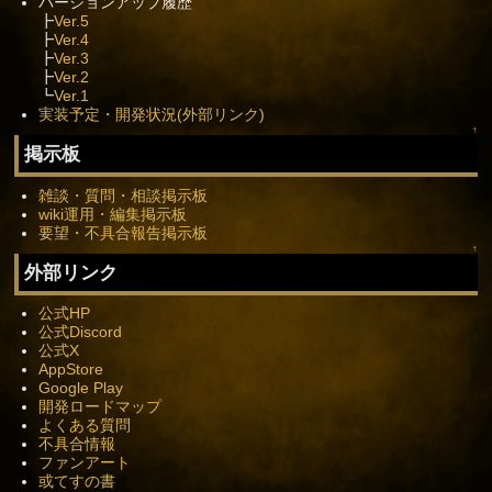
バージョンアップ履歴
┣
Ver.5
┣
Ver.4
┣
Ver.3
┣
Ver.2
┗
Ver.1
実装予定・開発状況(外部リンク)
↑
掲示板
雑談・質問・相談掲示板
wiki運用・編集掲示板
要望・不具合報告掲示板
↑
外部リンク
公式HP
公式Discord
公式X
AppStore
Google Play
開発ロードマップ
よくある質問
不具合情報
ファンアート
或てすの書