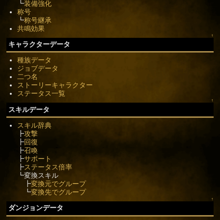
┗
装備強化
称号
┗
称号継承
共鳴効果
↑
キャラクターデータ
種族データ
ジョブデータ
二つ名
ストーリーキャラクター
ステータス一覧
↑
スキルデータ
スキル辞典
┣
攻撃
┣
回復
┣
召喚
┣
サポート
┣
ステータス倍率
┗変換スキル
┣
変換元でグループ
┗
変換先でグループ
↑
ダンジョンデータ