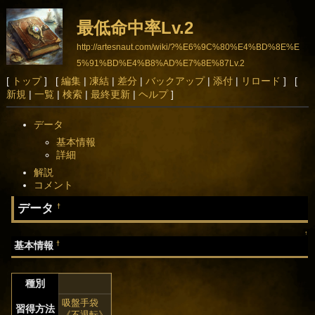
最低命中率Lv.2
http://artesnaut.com/wiki/?%E6%9C%80%E4%BD%8E%E
5%91%BD%E4%B8%AD%E7%8E%87Lv.2
[
トップ
] [
編集
|
凍結
|
差分
|
バックアップ
|
添付
|
リロード
] [
新規
|
一覧
|
検索
|
最終更新
|
ヘルプ
]
データ
基本情報
詳細
解説
コメント
データ
†
↑
†
基本情報
種別
吸盤手袋
習得方法
《不退転》