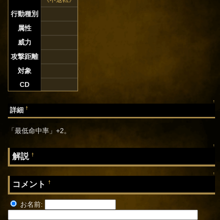
行動種別
属性
威力
攻撃距離
対象
CD
↑
†
詳細
「最低命中率」+2。
↑
解説
†
↑
コメント
†
お名前: