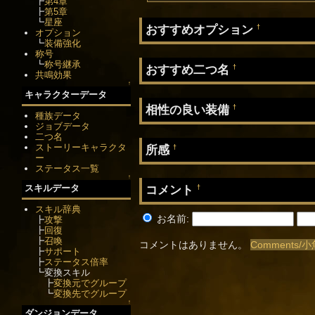
┣
第4章
┣
第5章
┗
星座
おすすめオプション
†
オプション
┗
装備強化
称号
┗
称号継承
おすすめ二つ名
†
共鳴効果
↑
キャラクターデータ
相性の良い装備
†
種族データ
ジョブデータ
二つ名
ストーリーキャラクタ
所感
†
ー
ステータス一覧
↑
スキルデータ
コメント
†
スキル辞典
お名前:
┣
攻撃
┣
回復
┣
召喚
コメントはありません。
Comments/
┣
サポート
┣
ステータス倍率
┗変換スキル
┣
変換元でグループ
┗
変換先でグループ
↑
ダンジョンデータ