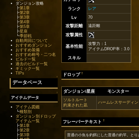
ダンジョン攻略
┣
第1章
ランク
レア
┣
第2章
┣
第3章
Lv
70
┣
第4章
攻撃距離
遠距離
┣
第5章
┣
星座
攻撃属性
┗
季節戦
自動周回について
攻撃力：1
おすすめダンジョン
基本性能
アイテムDROP率：3.0
おすすめ装備
おすすめ称号・二つ名
スキル
ビルド一覧
過去のビルド一覧
ギミック一覧
TIPs
†
ドロップ
↑
データベース
ダンジョン/星座
モンスター
↑
アイテムデータ
ソルトルート
ハームレスサーディン
約束された凪
アイテム図鑑
┗
種類別
ダンジョン別ドロップ
アイテム一覧
†
フレーバーテキスト
┣
第1章
┣
第2章
┣
第3章
普通の小魚を釣餌にした普通の釣竿。とり