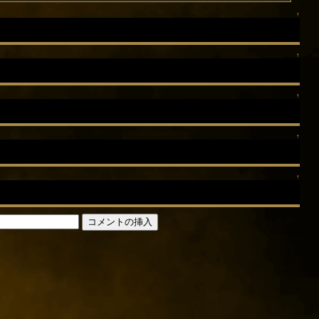
↑
↑
↑
↑
↑