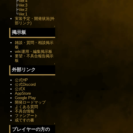
┣
Ver.4
┣
Ver.3
┣
Ver.2
┗
Ver.1
実装予定・開発状況(外
部リンク)
↑
掲示板
雑談・質問・相談掲示
板
wiki運用・編集掲示板
要望・不具合報告掲示
板
↑
外部リンク
公式HP
公式Discord
公式X
AppStore
Google Play
開発ロードマップ
よくある質問
不具合情報
ファンアート
或てすの書
↑
プレイヤーの方の