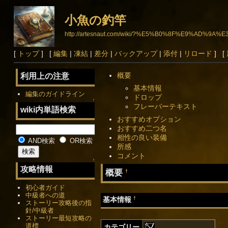
小魚の釣竿
http://artesnaut.com/wiki/?%E5%B0%8F%E9%AD%
[
トップ
] [
編集
|
凍結
|
差分
|
バックアップ
|
添付
|
リロード
] [
概要
利用上の注意
基本情報
編集のガイドライン
ドロップ
↑
フレーバーテキスト
wiki内単語検索
おすすめオプション
おすすめ二つ名
相性の良い装備
AND検索
OR検索
所感
コメント
↑
攻略情報
概要
†
初心者ガイド
中級者への道
†
基本情報
ストーリー攻略後の指
針/中級者
ストーリー最短攻略の
道標
カテゴリー