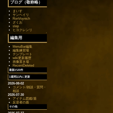
ブログ（敬称略）
まいす
サンヘイリ
RonVoynich
ざくお
step
ヒヨクレンリ
↑
編集用
MenuBar編集
編集練習場
テンプレート
wiki更新履歴
画像置き場
RecentDeleted
最新の20件
1週間以内に更新
2026-08-02
コメント/雑談・質問・
相談
2026-07-30
アイテム図鑑/盾
反逆者の盾
その他