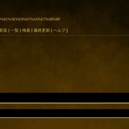
9A%E3%81%AE%E9%87%A3%E7%AB%BF
新規
|
一覧
|
検索
|
最終更新
|
ヘルプ
]