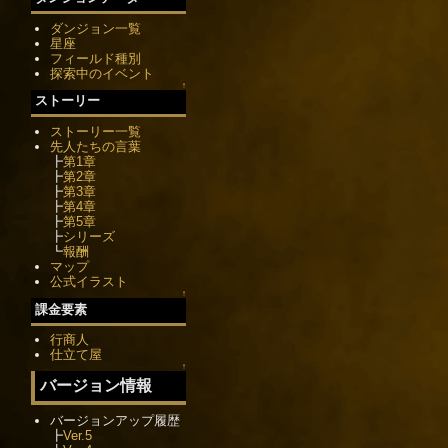
ダンジョン一覧
星座
フィールド種別
探索中のイベント
↑
ストーリー
ストーリー一覧
先人たちの言葉
┣
第1章
┣
第2章
┣
第3章
┣
第4章
┣
第5章
┣
シリーズ
┗
報酬
マップ
公式イラスト
↑
課金要素
行商人
仕立て屋
↑
バージョン情報
バージョンアップ履歴
┣
Ver.5