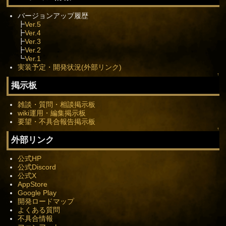
バージョンアップ履歴
┣
Ver.5
┣
Ver.4
┣
Ver.3
┣
Ver.2
┗
Ver.1
実装予定・開発状況(外部リンク)
↑
掲示板
雑談・質問・相談掲示板
wiki運用・編集掲示板
要望・不具合報告掲示板
↑
外部リンク
公式HP
公式Discord
公式X
AppStore
Google Play
開発ロードマップ
よくある質問
不具合情報