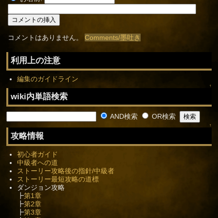
コメントはありません。
Comments/墨吐き
利用上の注意
編集のガイドライン
↑
wiki内単語検索
AND検索
OR検索
↑
攻略情報
初心者ガイド
中級者への道
ストーリー攻略後の指針/中級者
ストーリー最短攻略の道標
ダンジョン攻略
┣
第1章
┣
第2章
┣
第3章