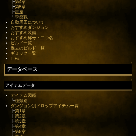
┣
第4章
┣
第5章
┣
星座
┗
季節戦
自動周回について
おすすめダンジョン
おすすめ装備
おすすめ称号・二つ名
ビルド一覧
過去のビルド一覧
ギミック一覧
TIPs
↑
データベース
↑
アイテムデータ
アイテム図鑑
┗
種類別
ダンジョン別ドロップアイテム一覧
┣
第1章
┣
第2章
┣
第3章
┣
第4章
┣
第5章