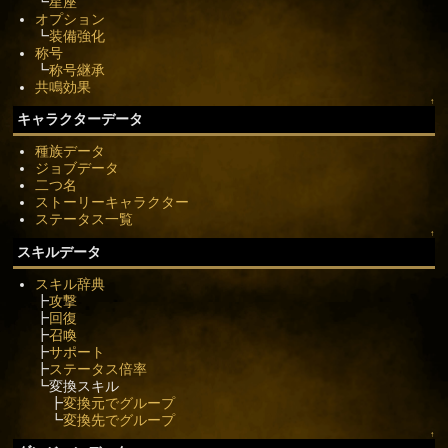
┗
星座
オプション
┗
装備強化
称号
┗
称号継承
共鳴効果
↑
キャラクターデータ
種族データ
ジョブデータ
二つ名
ストーリーキャラクター
ステータス一覧
↑
スキルデータ
スキル辞典
┣
攻撃
┣
回復
┣
召喚
┣
サポート
┣
ステータス倍率
┗変換スキル
┣
変換元でグループ
┗
変換先でグループ
↑