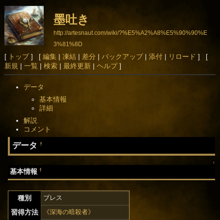
墨吐き
http://artesnaut.com/wiki/?%E5%A2%A8%E5%90%90%E
3%81%8D
[
トップ
] [
編集
|
凍結
|
差分
|
バックアップ
|
添付
|
リロード
] [
新規
|
一覧
|
検索
|
最終更新
|
ヘルプ
]
データ
基本情報
詳細
解説
コメント
データ
†
↑
†
基本情報
種別
ブレス
習得方法
《深海の暗殺者》