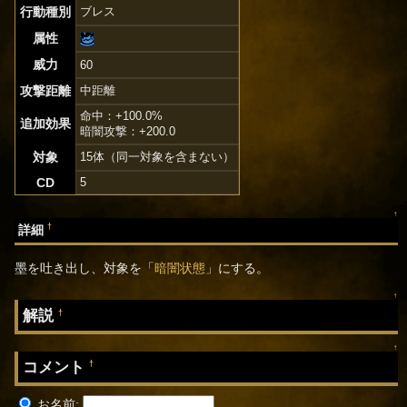
行動種別
ブレス
属性
威力
60
攻撃距離
中距離
命中：+100.0%
追加効果
暗闇攻撃：+200.0
対象
15体（同一対象を含まない）
CD
5
↑
†
詳細
墨を吐き出し、対象を「
暗闇状態
」にする。
↑
解説
†
↑
コメント
†
お名前: