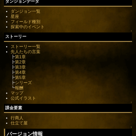
ダンジョンデータ
ダンジョン一覧
星座
フィールド種別
探索中のイベント
↑
ストーリー
ストーリー一覧
先人たちの言葉
┣
第1章
┣
第2章
┣
第3章
┣
第4章
┣
第5章
┣
シリーズ
┗
報酬
マップ
公式イラスト
↑
課金要素
行商人
仕立て屋
↑
バージョン情報