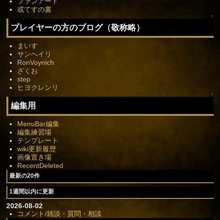
ファンアート
或てすの書
↑
プレイヤーの方のブログ（敬称略）
まいす
サンヘイリ
RonVoynich
ざくお
step
ヒヨクレンリ
↑
編集用
MenuBar編集
編集練習場
テンプレート
wiki更新履歴
画像置き場
RecentDeleted
最新の20件
1週間以内に更新
2026-08-02
コメント/雑談・質問・相談