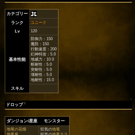
カテゴリー
ランク
ユニーク
Lv
120
防御力：150
魔防：150
行動速度：200
幻神特攻：5.0
基本性能
地威力：10.0
斬耐性：5.0
突耐性：5.0
壊耐性：5.0
地耐性：15.0
スキル
↑
†
ドロップ
ダンジョン/星座
モンスター
地竜の花畑
狂気の
地竜
地竜座
狂気の
地竜テラ