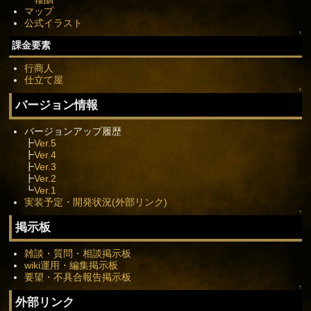
マップ
公式イラスト
↑
課金要素
行商人
仕立て屋
↑
バージョン情報
バージョンアップ履歴
┣
Ver.5
┣
Ver.4
┣
Ver.3
┣
Ver.2
┗
Ver.1
実装予定・開発状況(外部リンク)
↑
掲示板
雑談・質問・相談掲示板
wiki運用・編集掲示板
要望・不具合報告掲示板
↑
外部リンク