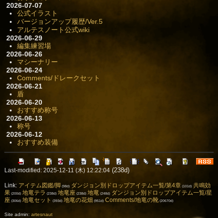
2026-07-07
公式イラスト
バージョンアップ履歴/Ver.5
アルテスノート公式wiki
2026-06-29
編集練習場
2026-06-26
マシーナリー
2026-06-24
Comments/ドレークセット
2026-06-21
盾
2026-06-20
おすすめ称号
2026-06-13
称号
2026-06-12
おすすめ装備
(238d)
Last-modified: 2025-12-11 (木) 12:22:04
Link:
アイテム図鑑/脚
ダンジョン別ドロップアイテム一覧/第4章
共鳴効
(98d)
(101d)
果
地竜テラ
地竜座
地竜
ダンジョン別ドロップアイテム一覧/星
(200d)
(238d)
(238d)
(248d)
座
地竜セット
地竜の花畑
Comments/地竜の靴
(306d)
(393d)
(951d)
(20670d)
Site admin:
artesnaut