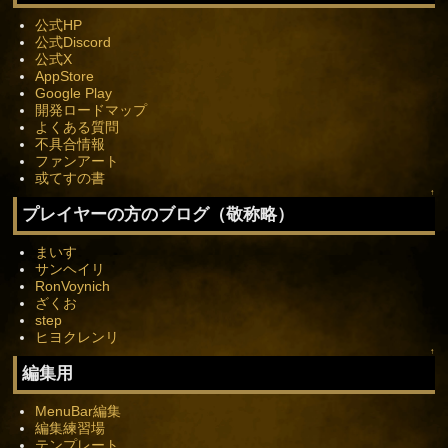
公式HP
公式Discord
公式X
AppStore
Google Play
開発ロードマップ
よくある質問
不具合情報
ファンアート
或てすの書
↑
プレイヤーの方のブログ（敬称略）
まいす
サンヘイリ
RonVoynich
ざくお
step
ヒヨクレンリ
↑
編集用
MenuBar編集
編集練習場
テンプレート