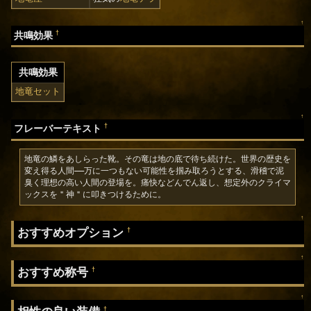
↑
†
共鳴効果
共鳴効果
地竜セット
↑
†
フレーバーテキスト
地竜の鱗をあしらった靴。その竜は地の底で待ち続けた。世界の歴史を
変え得る人間——万に一つもない可能性を掴み取ろうとする、滑稽で泥
臭く理想の高い人間の登場を。痛快などんでん返し、想定外のクライマ
ックスを＂神＂に叩きつけるために。
↑
おすすめオプション
†
↑
おすすめ称号
†
↑
†