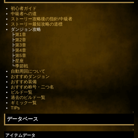
初心者ガイド
中級者への道
ストーリー攻略後の指針/中級者
ストーリー最短攻略の道標
ダンジョン攻略
┣
第1章
┣
第2章
┣
第3章
┣
第4章
┣
第5章
┣
星座
┗
季節戦
自動周回について
おすすめダンジョン
おすすめ装備
おすすめ称号・二つ名
ビルド一覧
過去のビルド一覧
ギミック一覧
TIPs
↑
データベース
↑
アイテムデータ