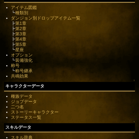
アイテム図鑑
┗
種類別
ダンジョン別ドロップアイテム一覧
┣
第1章
┣
第2章
┣
第3章
┣
第4章
┣
第5章
┗
星座
オプション
┗
装備強化
称号
┗
称号継承
共鳴効果
↑
キャラクターデータ
種族データ
ジョブデータ
二つ名
ストーリーキャラクター
ステータス一覧
↑
スキルデータ
スキル辞典