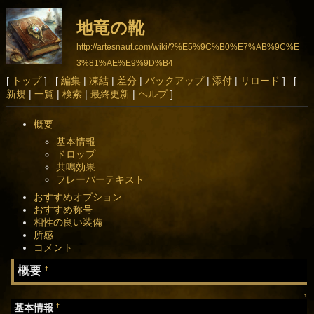
地竜の靴
http://artesnaut.com/wiki/?%E5%9C%B0%E7%AB%9C%E
3%81%AE%E9%9D%B4
[
トップ
] [
編集
|
凍結
|
差分
|
バックアップ
|
添付
|
リロード
] [
新規
|
一覧
|
検索
|
最終更新
|
ヘルプ
]
概要
基本情報
ドロップ
共鳴効果
フレーバーテキスト
おすすめオプション
おすすめ称号
相性の良い装備
所感
コメント
概要
†
↑
†
基本情報