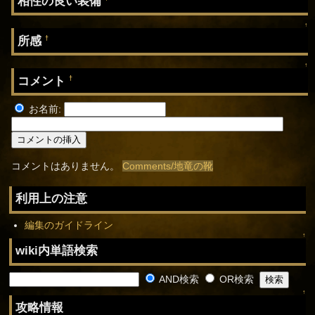
相性の良い装備
↑
所感
†
↑
コメント
†
お名前:
コメントはありません。
Comments/地竜の靴
利用上の注意
編集のガイドライン
↑
wiki内単語検索
AND検索
OR検索
↑
攻略情報