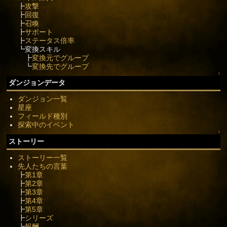
┣
攻撃
┣
回復
┣
召喚
┣
サポート
┣
ステータス倍率
┗変換スキル
┣
変換元でグループ
┗
変換先でグループ
↑
ダンジョンデータ
ダンジョン一覧
星座
フィールド種別
探索中のイベント
↑
ストーリー
ストーリー一覧
先人たちの言葉
┣
第1章
┣
第2章
┣
第3章
┣
第4章
┣
第5章
┣
シリーズ
┗
報酬