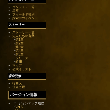
ダンジョン一覧
星座
フィールド種別
探索中のイベント
↑
ストーリー
ストーリー一覧
先人たちの言葉
┣
第1章
┣
第2章
┣
第3章
┣
第4章
┣
第5章
┣
シリーズ
┗
報酬
マップ
公式イラスト
↑
課金要素
行商人
仕立て屋
↑
バージョン情報
バージョンアップ履歴
┣
Ver.5