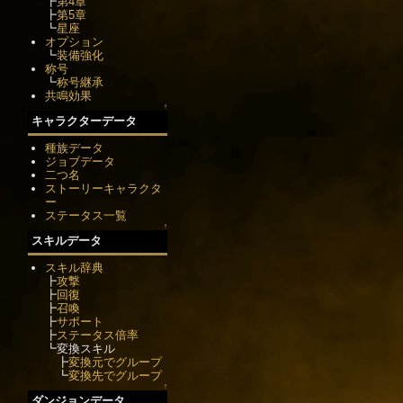
┣
第4章
┣
第5章
┗
星座
オプション
┗
装備強化
称号
┗
称号継承
共鳴効果
↑
キャラクターデータ
種族データ
ジョブデータ
二つ名
ストーリーキャラクタ
ー
ステータス一覧
↑
スキルデータ
スキル辞典
┣
攻撃
┣
回復
┣
召喚
┣
サポート
┣
ステータス倍率
┗変換スキル
┣
変換元でグループ
┗
変換先でグループ
↑
ダンジョンデータ