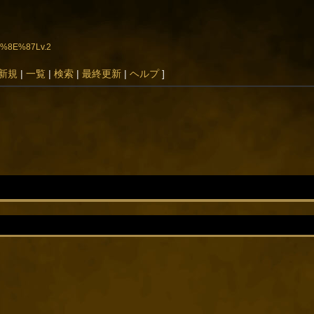
7%8E%87Lv.2
新規
|
一覧
|
検索
|
最終更新
|
ヘルプ
]