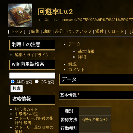
回避率Lv.2
http://artesnaut.com/wiki/?%E5%9B%9E%E9%81%BF%E
[
トップ
] [
編集
|
凍結
|
差分
|
バックアップ
|
添付
|
リロード
] [
データ
利用上の注意
基本情報
編集のガイドライン
詳細
↑
wiki内単語検索
解説
コメント
データ
†
AND検索
OR検索
↑
†
基本情報
攻略情報
初心者ガイド
種別
中級者への道
ストーリー攻略後の指
習得方法
《烈火の飛竜+》
針/中級者
ストーリー最短攻略の
行動種別
道標