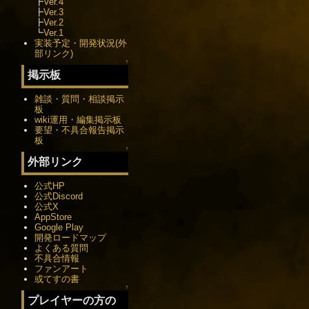
┣
Ver.4
┣
Ver.3
┣
Ver.2
┗
Ver.1
実装予定・開発状況(外
部リンク)
↑
掲示板
雑談・質問・相談掲示
板
wiki運用・編集掲示板
要望・不具合報告掲示
板
↑
外部リンク
公式HP
公式Discord
公式X
AppStore
Google Play
開発ロードマップ
よくある質問
不具合情報
ファンアート
或てすの書
↑
プレイヤーの方の