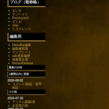
ブログ（敬称略）
まいす
サンヘイリ
RonVoynich
ざくお
step
ヒヨクレンリ
↑
編集用
MenuBar編集
編集練習場
テンプレート
wiki更新履歴
画像置き場
RecentDeleted
最新の20件
1週間以内に更新
2026-08-02
コメント/雑談・質問・
相談
その他
2026-07-30
アイテム図鑑/盾
反逆者の盾