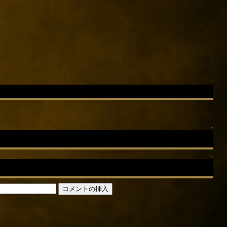
↑
↑
↑