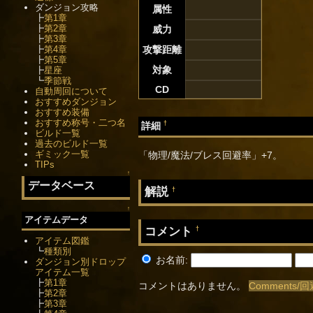
ダンジョン攻略
属性
┣
第1章
┣
第2章
威力
┣
第3章
┣
第4章
攻撃距離
┣
第5章
対象
┣
星座
┗
季節戦
CD
自動周回について
おすすめダンジョン
おすすめ装備
おすすめ称号・二つ名
†
詳細
ビルド一覧
過去のビルド一覧
ギミック一覧
「物理/魔法/ブレス回避率」+7。
TIPs
↑
データベース
解説
†
↑
アイテムデータ
コメント
†
アイテム図鑑
┗
種類別
お名前:
ダンジョン別ドロップ
アイテム一覧
┣
第1章
コメントはありません。
Comments/回
┣
第2章
┣
第3章