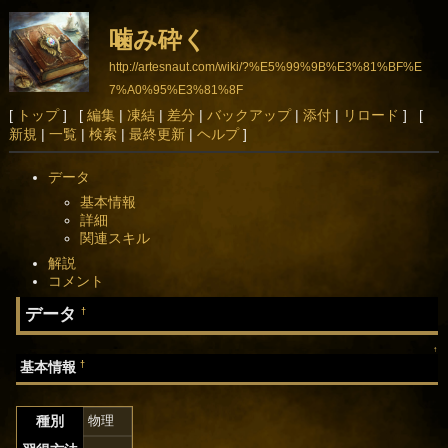
噛み砕く
http://artesnaut.com/wiki/?%E5%99%9B%E3%81%BF%E
7%A0%95%E3%81%8F
[
トップ
] [
編集
|
凍結
|
差分
|
バックアップ
|
添付
|
リロード
] [
新規
|
一覧
|
検索
|
最終更新
|
ヘルプ
]
データ
基本情報
詳細
関連スキル
解説
コメント
データ
†
↑
†
基本情報
種別
物理