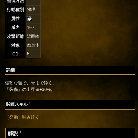
習得方法
行動種別
物理
属性
威力
160
攻撃距離
近距離
対象
敵単体
CD
5
↑
†
詳細
強靭な顎で、骨まで砕く。
「裂傷」の上昇値+30%。
↑
†
関連スキル
［発動］噛み砕く
↑
解説
†