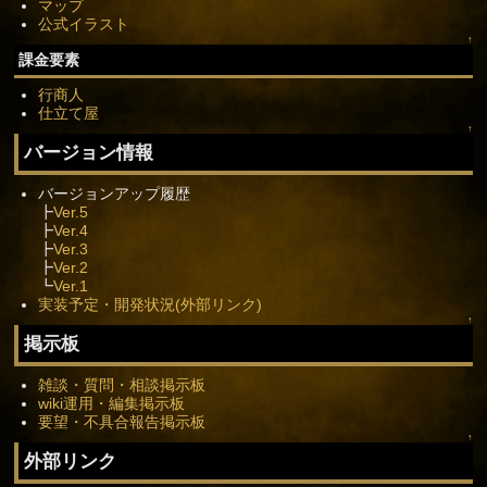
マップ
公式イラスト
↑
課金要素
行商人
仕立て屋
↑
バージョン情報
バージョンアップ履歴
┣
Ver.5
┣
Ver.4
┣
Ver.3
┣
Ver.2
┗
Ver.1
実装予定・開発状況(外部リンク)
↑
掲示板
雑談・質問・相談掲示板
wiki運用・編集掲示板
要望・不具合報告掲示板
↑
外部リンク