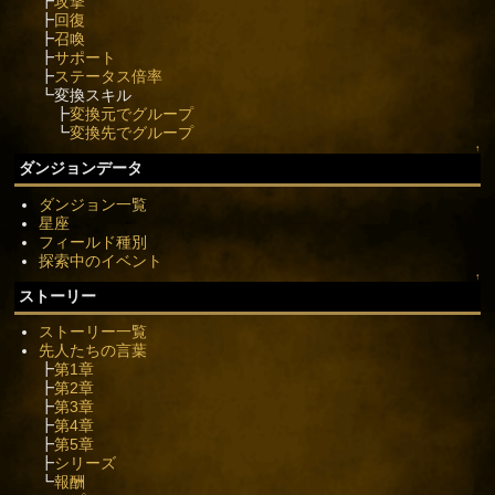
┣
攻撃
┣
回復
┣
召喚
┣
サポート
┣
ステータス倍率
┗変換スキル
┣
変換元でグループ
┗
変換先でグループ
↑
ダンジョンデータ
ダンジョン一覧
星座
フィールド種別
探索中のイベント
↑
ストーリー
ストーリー一覧
先人たちの言葉
┣
第1章
┣
第2章
┣
第3章
┣
第4章
┣
第5章
┣
シリーズ
┗
報酬