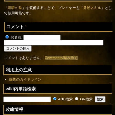
「
咀嚼の拳
」を装備することで、プレイヤーも「
発動スキル
」とし
て使用可能です。
↑
コメント
†
お名前:
コメントはありません。
Comments/噛み砕く
利用上の注意
編集のガイドライン
↑
wiki内単語検索
AND検索
OR検索
↑
攻略情報