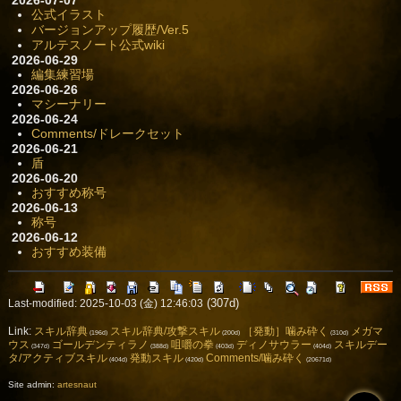
2026-07-07
公式イラスト
バージョンアップ履歴/Ver.5
アルテスノート公式wiki
2026-06-29
編集練習場
2026-06-26
マシーナリー
2026-06-24
Comments/ドレークセット
2026-06-21
盾
2026-06-20
おすすめ称号
2026-06-13
称号
2026-06-12
おすすめ装備
(307d)
Last-modified: 2025-10-03 (金) 12:46:03
Link:
スキル辞典
スキル辞典/攻撃スキル
［発動］噛み砕く
メガマ
(196d)
(200d)
(310d)
ウス
ゴールデンティラノ
咀嚼の拳
ディノサウラー
スキルデー
(347d)
(388d)
(403d)
(404d)
タ/アクティブスキル
発動スキル
Comments/噛み砕く
(404d)
(420d)
(20671d)
Site admin:
artesnaut