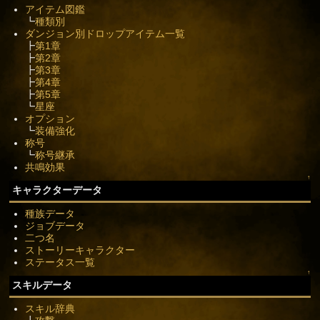
アイテム図鑑
┗
種類別
ダンジョン別ドロップアイテム一覧
┣
第1章
┣
第2章
┣
第3章
┣
第4章
┣
第5章
┗
星座
オプション
┗
装備強化
称号
┗
称号継承
共鳴効果
↑
キャラクターデータ
種族データ
ジョブデータ
二つ名
ストーリーキャラクター
ステータス一覧
↑
スキルデータ
スキル辞典