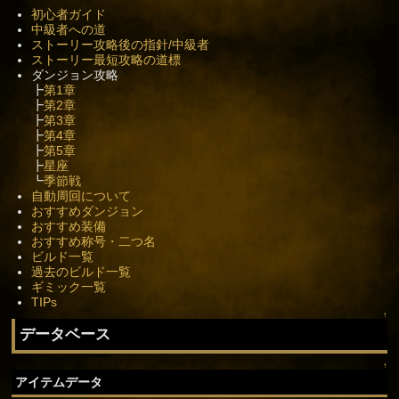
初心者ガイド
中級者への道
ストーリー攻略後の指針/中級者
ストーリー最短攻略の道標
ダンジョン攻略
┣
第1章
┣
第2章
┣
第3章
┣
第4章
┣
第5章
┣
星座
┗
季節戦
自動周回について
おすすめダンジョン
おすすめ装備
おすすめ称号・二つ名
ビルド一覧
過去のビルド一覧
ギミック一覧
TIPs
↑
データベース
↑
アイテムデータ