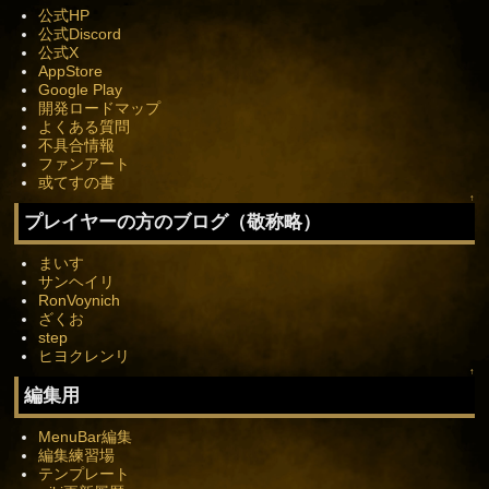
公式HP
公式Discord
公式X
AppStore
Google Play
開発ロードマップ
よくある質問
不具合情報
ファンアート
或てすの書
↑
プレイヤーの方のブログ（敬称略）
まいす
サンヘイリ
RonVoynich
ざくお
step
ヒヨクレンリ
↑
編集用
MenuBar編集
編集練習場
テンプレート