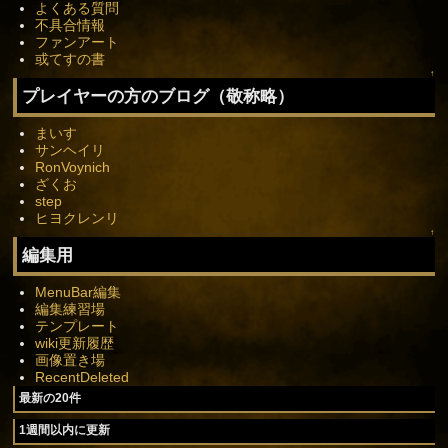
よくある質問
不具合情報
ファンアート
或てすの書
↑
プレイヤーの方のブログ（敬称略）
まいす
サンヘイリ
RonVoynich
ざくお
step
ヒヨクレンリ
↑
編集用
MenuBar編集
編集練習場
テンプレート
wiki更新履歴
画像置き場
RecentDeleted
最新の20件
1週間以内に更新