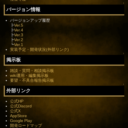
↑
バージョン情報
バージョンアップ履歴
┣
Ver.5
┣
Ver.4
┣
Ver.3
┣
Ver.2
┗
Ver.1
実装予定・開発状況(外部リンク)
↑
掲示板
雑談・質問・相談掲示板
wiki運用・編集掲示板
要望・不具合報告掲示板
↑
外部リンク
公式HP
公式Discord
公式X
AppStore
Google Play
開発ロードマップ