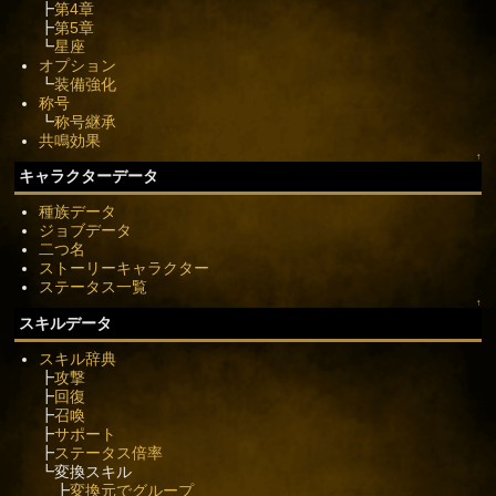
┣
第4章
┣
第5章
┗
星座
オプション
┗
装備強化
称号
┗
称号継承
共鳴効果
↑
キャラクターデータ
種族データ
ジョブデータ
二つ名
ストーリーキャラクター
ステータス一覧
↑
スキルデータ
スキル辞典
┣
攻撃
┣
回復
┣
召喚
┣
サポート
┣
ステータス倍率
┗変換スキル
┣
変換元でグループ