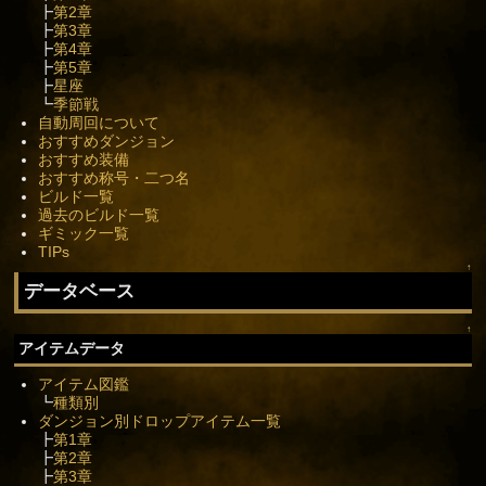
┣
第2章
┣
第3章
┣
第4章
┣
第5章
┣
星座
┗
季節戦
自動周回について
おすすめダンジョン
おすすめ装備
おすすめ称号・二つ名
ビルド一覧
過去のビルド一覧
ギミック一覧
TIPs
↑
データベース
↑
アイテムデータ
アイテム図鑑
┗
種類別
ダンジョン別ドロップアイテム一覧
┣
第1章
┣
第2章
┣
第3章