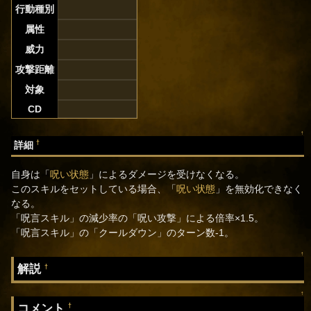
行動種別
属性
威力
攻撃距離
対象
CD
↑
†
詳細
自身は「
呪い状態
」によるダメージを受けなくなる。
このスキルをセットしている場合、「
呪い状態
」を無効化できなく
なる。
「呪言スキル」の減少率の「呪い攻撃」による倍率×1.5。
「呪言スキル」の「クールダウン」のターン数-1。
↑
解説
†
↑
コメント
†