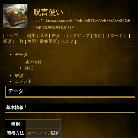
呪言使い
http://artesnaut.com/wiki/?%E5%91%AA%E8%A8%80%E
4%BD%BF%E3%81%84
[
トップ
] [
編集
|
凍結
|
差分
|
バックアップ
|
添付
|
リロード
] [
新規
|
一覧
|
検索
|
最終更新
|
ヘルプ
]
データ
基本情報
詳細
解説
コメント
データ
†
↑
†
基本情報
種別
習得方法
カースメイジ
固有