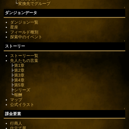
┗
変換先でグループ
↑
ダンジョンデータ
ダンジョン一覧
星座
フィールド種別
探索中のイベント
↑
ストーリー
ストーリー一覧
先人たちの言葉
┣
第1章
┣
第2章
┣
第3章
┣
第4章
┣
第5章
┣
シリーズ
┗
報酬
マップ
公式イラスト
↑
課金要素
行商人
仕立て屋