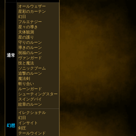
オールウェザー
星彩のカーテン
幻日
フルエナジー
星々の導き
天体観測
星の護り
守りのルーン
導きのルーン
祝福のルーン
通常
ヴァンガード
技と魔法
ソニックブーム
追撃のルーン
魔法剣
斬り合い
ルーンガード
シューティングスター
スイングバイ
紋章のルーン
イレクショナル
幻日
インサイト
幻想
剣圧
テールウインド