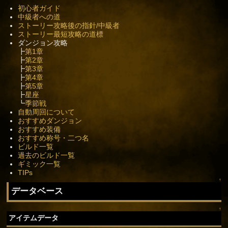
初心者ガイド
中級者への道
ストーリー攻略後の指針/中級者
ストーリー最短攻略の道標
ダンジョン攻略
┣
第1章
┣
第2章
┣
第3章
┣
第4章
┣
第5章
┣
星座
┗
季節戦
自動周回について
おすすめダンジョン
おすすめ装備
おすすめ称号・二つ名
ビルド一覧
過去のビルド一覧
ギミック一覧
TIPs
↑
データベース
↑
アイテムデータ