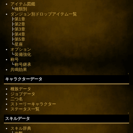
アイテム図鑑
┗
種類別
ダンジョン別ドロップアイテム一覧
┣
第1章
┣
第2章
┣
第3章
┣
第4章
┣
第5章
┗
星座
オプション
┗
装備強化
称号
┗
称号継承
共鳴効果
↑
キャラクターデータ
種族データ
ジョブデータ
二つ名
ストーリーキャラクター
ステータス一覧
↑
スキルデータ
スキル辞典