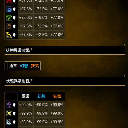
+67.5%
+72.5%
+77.0%
+67.5%
+72.5%
+77.0%
+75.0%
+76.0%
+77.0%
+67.5%
+72.5%
+77.0%
+67.5%
+72.5%
+77.0%
↑
†
状態異常攻撃
通常
幻想
狂気
↑
†
状態異常耐性
通常
幻想
狂気
+99.9%
+99.9%
+99.9%
+99.9%
+99.9%
+99.9%
+99.9%
+99.9%
+99.9%