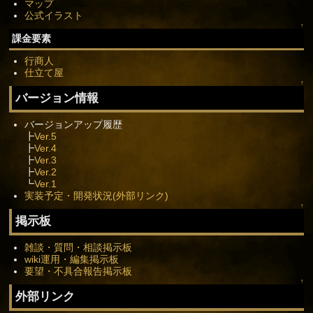
マップ
公式イラスト
↑
課金要素
行商人
仕立て屋
↑
バージョン情報
バージョンアップ履歴
┣
Ver.5
┣
Ver.4
┣
Ver.3
┣
Ver.2
┗
Ver.1
実装予定・開発状況(外部リンク)
↑
掲示板
雑談・質問・相談掲示板
wiki運用・編集掲示板
要望・不具合報告掲示板
↑
外部リンク