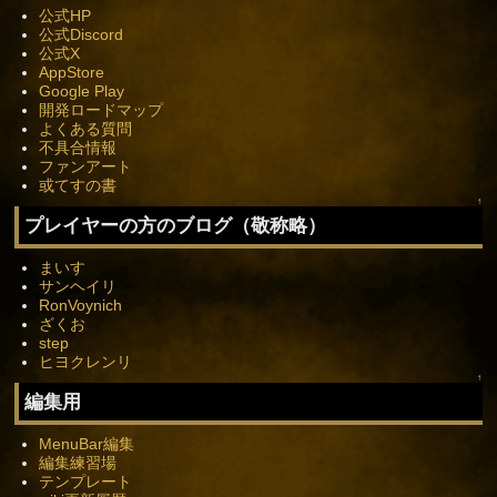
公式HP
公式Discord
公式X
AppStore
Google Play
開発ロードマップ
よくある質問
不具合情報
ファンアート
或てすの書
↑
プレイヤーの方のブログ（敬称略）
まいす
サンヘイリ
RonVoynich
ざくお
step
ヒヨクレンリ
↑
編集用
MenuBar編集
編集練習場
テンプレート