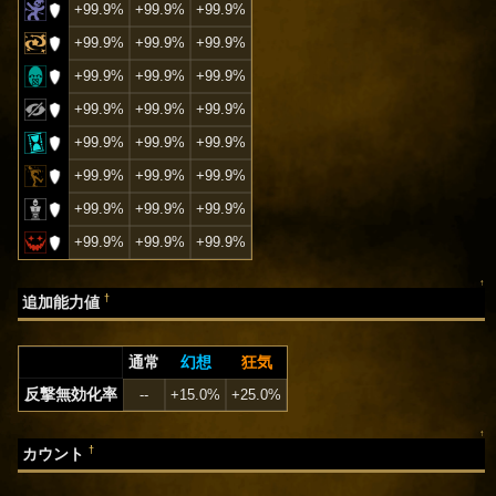
+99.9%
+99.9%
+99.9%
+99.9%
+99.9%
+99.9%
+99.9%
+99.9%
+99.9%
+99.9%
+99.9%
+99.9%
+99.9%
+99.9%
+99.9%
+99.9%
+99.9%
+99.9%
+99.9%
+99.9%
+99.9%
+99.9%
+99.9%
+99.9%
↑
†
追加能力値
通常
幻想
狂気
反撃無効化率
--
+15.0%
+25.0%
↑
†
カウント