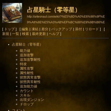
占星騎士（零等星）
http://artesnaut.com/wiki/?%E5%8D%A0%E6%98%9F%E
9%A8%8E%E5%A3%AB%EF%BC%88%E9%9B%B6%E
7%AD%89%E6%98%9F%EF%BC%89
[
トップ
] [
編集
|
凍結
|
差分
|
バックアップ
|
添付
|
リロード
] [
新規
|
一覧
|
検索
|
最終更新
|
ヘルプ
]
占星騎士（零等星）
能力値
追加攻撃
追加攻撃耐性
特攻
属性攻撃
属性耐性
状態異常攻撃
状態異常耐性
追加能力値
カウント
スキル
出現ダンジョン
ドロップ
コメント