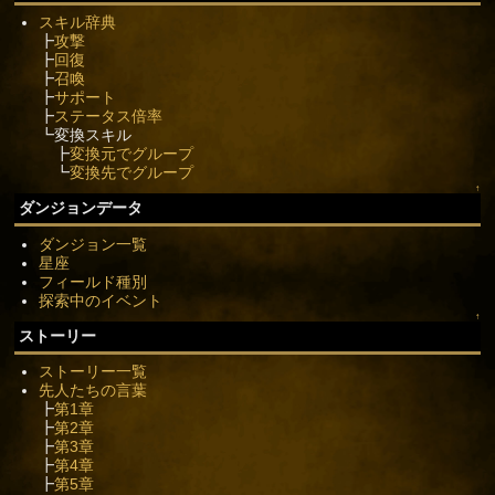
スキル辞典
┣
攻撃
┣
回復
┣
召喚
┣
サポート
┣
ステータス倍率
┗変換スキル
┣
変換元でグループ
┗
変換先でグループ
↑
ダンジョンデータ
ダンジョン一覧
星座
フィールド種別
探索中のイベント
↑
ストーリー
ストーリー一覧
先人たちの言葉
┣
第1章
┣
第2章
┣
第3章
┣
第4章
┣
第5章