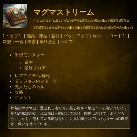
マグマストリーム
http://artesnaut.com/wiki/?%E3%83%9E%E3%82%B0%E
3%83%9E%E3%82%B9%E3%83%88%E3%83%AA%E3%
83%BC%E3%83%A0
[
トップ
] [
編集
|
凍結
|
差分
|
バックアップ
|
添付
|
リロード
] [
新規
|
一覧
|
検索
|
最終更新
|
ヘルプ
]
出現モンスター
道中
最終フロア
レアアイテム/称号
ダンジョン内ストーリー
先人たちの言葉
攻略
コメント
灼熱のマグマは、選ばれし者たちが乗る船を＂地獄＂へと導いていく。
聖獣の加護がなければ船は一瞬にして焼け、肉体は溶けてしまうだろ
う。しかし、恐れている暇はない。足元に隠されていたもう一つの世界
が、救いを待っている。