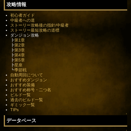
攻略情報
初心者ガイド
中級者への道
ストーリー攻略後の指針/中級者
ストーリー最短攻略の道標
ダンジョン攻略
┣
第1章
┣
第2章
┣
第3章
┣
第4章
┣
第5章
┣
星座
┗
季節戦
自動周回について
おすすめダンジョン
おすすめ装備
おすすめ称号・二つ名
ビルド一覧
過去のビルド一覧
ギミック一覧
TIPs
↑
データベース
↑