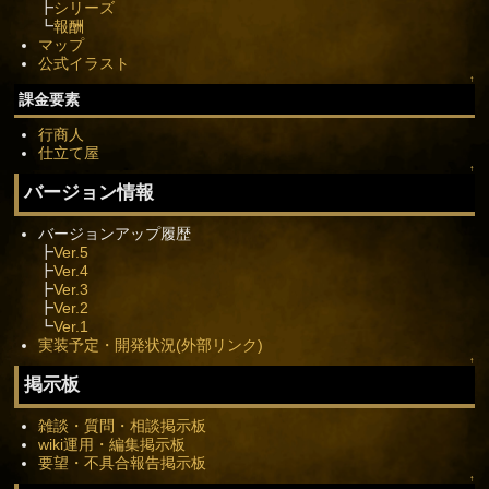
┣
シリーズ
┗
報酬
マップ
公式イラスト
↑
課金要素
行商人
仕立て屋
↑
バージョン情報
バージョンアップ履歴
┣
Ver.5
┣
Ver.4
┣
Ver.3
┣
Ver.2
┗
Ver.1
実装予定・開発状況(外部リンク)
↑
掲示板
雑談・質問・相談掲示板
wiki運用・編集掲示板
要望・不具合報告掲示板
↑