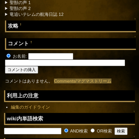
聖獣の声 1
聖獣の声 2
竜追いテレムの航海日誌 12
↑
攻略
†
↑
コメント
†
お名前:
コメントはありません。
Comments/マグマストリーム
利用上の注意
編集のガイドライン
↑
wiki内単語検索
AND検索
OR検索
↑