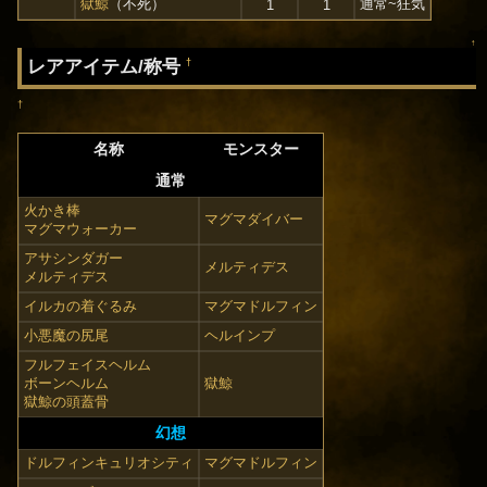
獄鯨
（不死）
通常~狂気
1
1
↑
レアアイテム/称号
†
†
名称
モンスター
通常
火かき棒
マグマダイバー
マグマウォーカー
アサシンダガー
メルティデス
メルティデス
イルカの着ぐるみ
マグマドルフィン
小悪魔の尻尾
ヘルインプ
フルフェイスヘルム
ボーンヘルム
獄鯨
獄鯨の頭蓋骨
幻想
ドルフィンキュリオシティ
マグマドルフィン