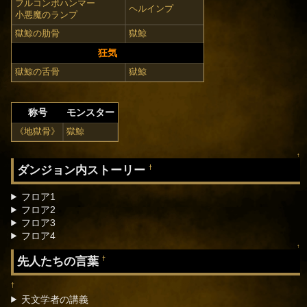
フルコンボハンマー
ヘルインプ
小悪魔のランプ
獄鯨の肋骨
獄鯨
狂気
獄鯨の舌骨
獄鯨
称号
モンスター
《地獄骨》
獄鯨
↑
ダンジョン内ストーリー
†
フロア1
フロア2
フロア3
フロア4
↑
先人たちの言葉
†
†
天文学者の講義