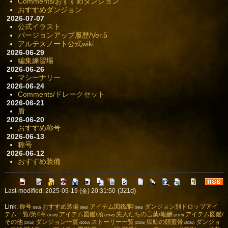
Comments/おすすめダンジョン
おすすめダンジョン
2026-07-07
公式イラスト
バージョンアップ履歴/Ver.5
アルテスノート公式wiki
2026-06-29
編集練習場
2026-06-26
マシーナリー
2026-06-24
Comments/ドレークセット
2026-06-21
盾
2026-06-20
おすすめ称号
2026-06-13
称号
2026-06-12
おすすめ装備
(321d)
Last-modified: 2025-09-19 (金) 20:31:50
Link:
称号
おすすめ装備
アイテム図鑑/脚
ダンジョン別ドロップアイ
(55d)
(56d)
(99d)
テム一覧/第4章
アイテム図鑑/頭
先人たちの言葉/報酬
アイテム図鑑/
(102d)
(196d)
(201d)
その他
ダンジョン一覧
ストーリー一覧
獄鯨の頭蓋骨
ダンジョ
(201d)
(202d)
(202d)
(202d)