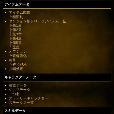
アイテムデータ
アイテム図鑑
┗
種類別
ダンジョン別ドロップアイテム一覧
┣
第1章
┣
第2章
┣
第3章
┣
第4章
┣
第5章
┗
星座
オプション
┗
装備強化
称号
┗
称号継承
共鳴効果
↑
キャラクターデータ
種族データ
ジョブデータ
二つ名
ストーリーキャラクター
ステータス一覧
↑
スキルデータ