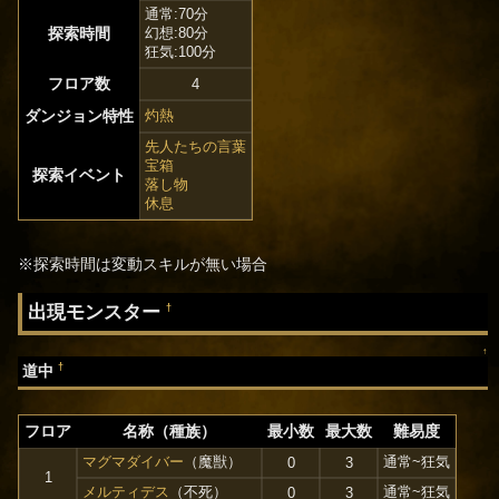
通常:70分
探索時間
幻想:80分
狂気:100分
フロア数
4
ダンジョン特性
灼熱
先人たちの言葉
宝箱
探索イベント
落し物
休息
※探索時間は変動スキルが無い場合
出現モンスター
†
↑
†
道中
フロア
名称（種族）
最小数
最大数
難易度
マグマダイバー
（魔獣）
通常~狂気
0
3
1
メルティデス
（不死）
通常~狂気
0
3