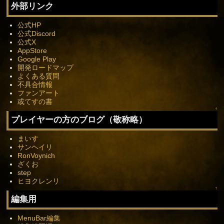
外部リンク
公式HP
公式Discord
公式X
AppStore
Google Play
開発ロードマップ
よくある質問
不具合情報
ファンアート
或てすの書
↑
プレイヤーの方のブログ（敬称略）
まいす
サンヘイリ
RonVoynich
ざくお
step
ヒヨクレンリ
↑
編集用
MenuBar編集