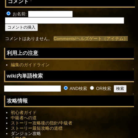
コメント
†
お名前:
コメントはありません。
Comments/ヘルズゲート（アイテム）
利用上の注意
編集のガイドライン
↑
wiki内単語検索
AND検索
OR検索
↑
攻略情報
初心者ガイド
中級者への道
ストーリー攻略後の指針/中級者
ストーリー最短攻略の道標
ダンジョン攻略