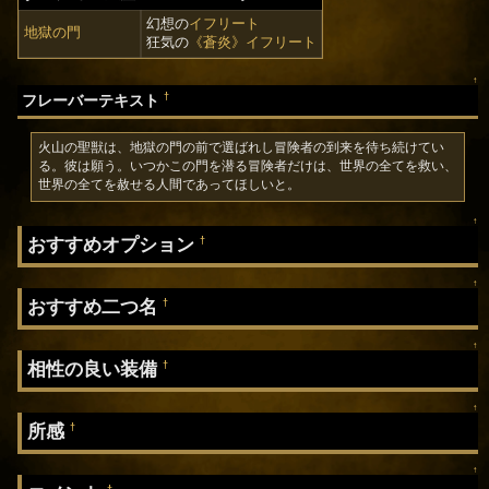
幻想の
イフリート
地獄の門
狂気の
《蒼炎》イフリート
↑
†
フレーバーテキスト
火山の聖獣は、地獄の門の前で選ばれし冒険者の到来を待ち続けてい
る。彼は願う。いつかこの門を潜る冒険者だけは、世界の全てを救い、
世界の全てを赦せる人間であってほしいと。
↑
おすすめオプション
†
↑
おすすめ二つ名
†
↑
相性の良い装備
†
↑
所感
†
↑