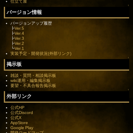
仕立て屋
↑
バージョン情報
バージョンアップ履歴
┣
Ver.5
┣
Ver.4
┣
Ver.3
┣
Ver.2
┗
Ver.1
実装予定・開発状況(外部リンク)
↑
掲示板
雑談・質問・相談掲示板
wiki運用・編集掲示板
要望・不具合報告掲示板
↑
外部リンク
公式HP
公式Discord
公式X
AppStore
Google Play
開発ロードマップ