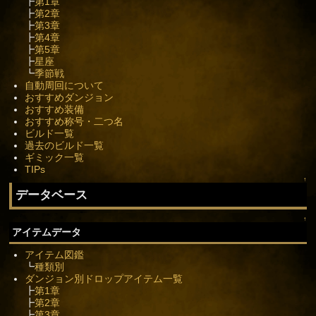
┣
第1章
┣
第2章
┣
第3章
┣
第4章
┣
第5章
┣
星座
┗
季節戦
自動周回について
おすすめダンジョン
おすすめ装備
おすすめ称号・二つ名
ビルド一覧
過去のビルド一覧
ギミック一覧
TIPs
↑
データベース
↑
アイテムデータ
アイテム図鑑
┗
種類別
ダンジョン別ドロップアイテム一覧
┣
第1章
┣
第2章
┣
第3章