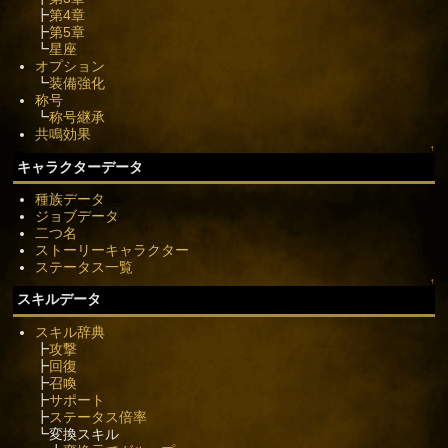
┣
第4章
┣
第5章
┗
星座
オプション
┗
装備強化
称号
┗
称号継承
共鳴効果
↑
キャラクターデータ
種族データ
ジョブデータ
二つ名
ストーリーキャラクター
ステータス一覧
↑
スキルデータ
スキル辞典
┣
攻撃
┣
回復
┣
召喚
┣
サポート
┣
ステータス倍率
┗変換スキル