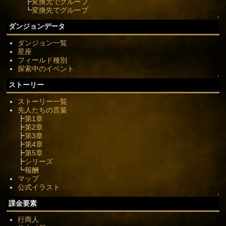
┣
変換元でグループ
┗
変換先でグループ
↑
ダンジョンデータ
ダンジョン一覧
星座
フィールド種別
探索中のイベント
↑
ストーリー
ストーリー一覧
先人たちの言葉
┣
第1章
┣
第2章
┣
第3章
┣
第4章
┣
第5章
┣
シリーズ
┗
報酬
マップ
公式イラスト
↑
課金要素
行商人