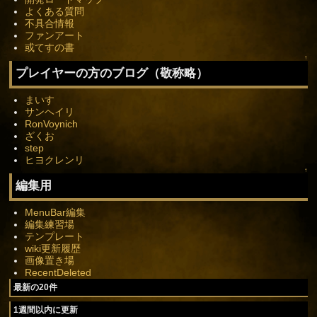
よくある質問
不具合情報
ファンアート
或てすの書
↑
プレイヤーの方のブログ（敬称略）
まいす
サンヘイリ
RonVoynich
ざくお
step
ヒヨクレンリ
↑
編集用
MenuBar編集
編集練習場
テンプレート
wiki更新履歴
画像置き場
RecentDeleted
最新の20件
1週間以内に更新