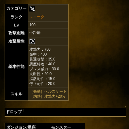
カテゴリー
ランク
ユニーク
Lv
100
攻撃距離
中距離
攻撃属性
攻撃力：750
命中：400
貫通攻撃：35.0
悪魔特攻：40.0
基本性能
ブレス威力：30.0
火耐性：20.0
拡散耐性：15.0
停止耐性：20.0
［発動］ヘルズゲート
スキル
［灼熱］攻撃力+20%
↑
†
ドロップ
ダンジョン/星座
モンスター