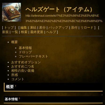
ヘルズゲート（アイテム）
http://artesnaut.com/wiki/?%E3%83%98%E3%83%AB%E
3%82%BA%E3%82%B2%E3%83%BC%E3%83%88%EF%
BC%88%E3%82%A2%E3%82%A4%E3%83%86%E3%8
[
トップ
] [
編集
|
凍結
|
差分
|
バックアップ
|
添付
|
リロード
] [
新規
|
一覧
|
検索
|
最終更新
|
ヘルプ
]
3%A0%EF%BC%89
概要
基本情報
ドロップ
フレーバーテキスト
おすすめオプション
おすすめ二つ名
相性の良い装備
所感
コメント
概要
†
↑
†
基本情報