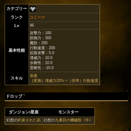
カテゴリー
ランク
ユニーク
Lv
95
攻撃力：100
防御力：300
魔防：200
行動速度：200
基本性能
拡散攻撃：5.0
壊威力：10.0
水耐性：10.0
雷耐性：-15.0
加速
スキル
［変換］壊威力20%⇒［倍率］行動速度
↑
†
ドロップ
ダンジョン/星座
モンスター
幻想の
約束された凪
幻想の
九番目の機械獣《牛》
↑