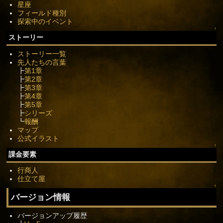
星座
フィールド種別
探索中のイベント
↑
ストーリー
ストーリー一覧
先人たちの言葉
┣
第1章
┣
第2章
┣
第3章
┣
第4章
┣
第5章
┣
シリーズ
┗
報酬
マップ
公式イラスト
↑
課金要素
行商人
仕立て屋
↑
バージョン情報
バージョンアップ履歴