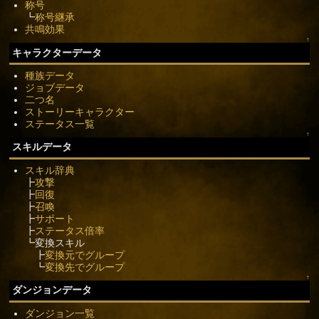
称号
┗
称号継承
共鳴効果
↑
キャラクターデータ
種族データ
ジョブデータ
二つ名
ストーリーキャラクター
ステータス一覧
↑
スキルデータ
スキル辞典
┣
攻撃
┣
回復
┣
召喚
┣
サポート
┣
ステータス倍率
┗変換スキル
┣
変換元でグループ
┗
変換先でグループ
↑
ダンジョンデータ
ダンジョン一覧