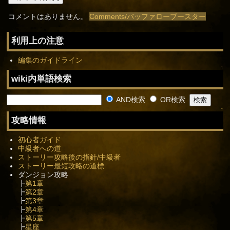
コメントはありません。
Comments/バッファローブースター
利用上の注意
編集のガイドライン
↑
wiki内単語検索
AND検索
OR検索
↑
攻略情報
初心者ガイド
中級者への道
ストーリー攻略後の指針/中級者
ストーリー最短攻略の道標
ダンジョン攻略
┣
第1章
┣
第2章
┣
第3章
┣
第4章
┣
第5章
┣
星座