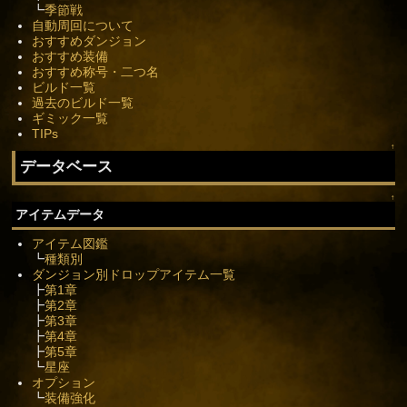
┗
季節戦
自動周回について
おすすめダンジョン
おすすめ装備
おすすめ称号・二つ名
ビルド一覧
過去のビルド一覧
ギミック一覧
TIPs
↑
データベース
↑
アイテムデータ
アイテム図鑑
┗
種類別
ダンジョン別ドロップアイテム一覧
┣
第1章
┣
第2章
┣
第3章
┣
第4章
┣
第5章
┗
星座
オプション
┗
装備強化