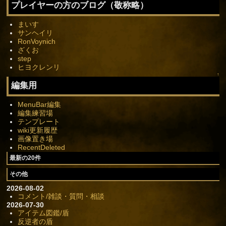
プレイヤーの方のブログ（敬称略）
まいす
サンヘイリ
RonVoynich
ざくお
step
ヒヨクレンリ
↑
編集用
MenuBar編集
編集練習場
テンプレート
wiki更新履歴
画像置き場
RecentDeleted
最新の20件
その他
2026-08-02
コメント/雑談・質問・相談
2026-07-30
アイテム図鑑/盾
反逆者の盾