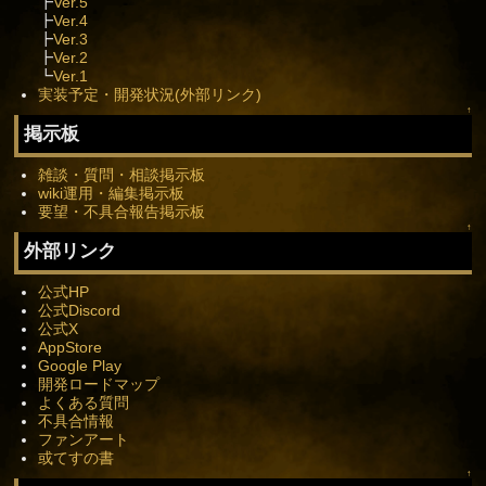
┣
Ver.5
┣
Ver.4
┣
Ver.3
┣
Ver.2
┗
Ver.1
実装予定・開発状況(外部リンク)
↑
掲示板
雑談・質問・相談掲示板
wiki運用・編集掲示板
要望・不具合報告掲示板
↑
外部リンク
公式HP
公式Discord
公式X
AppStore
Google Play
開発ロードマップ
よくある質問
不具合情報
ファンアート
或てすの書
↑