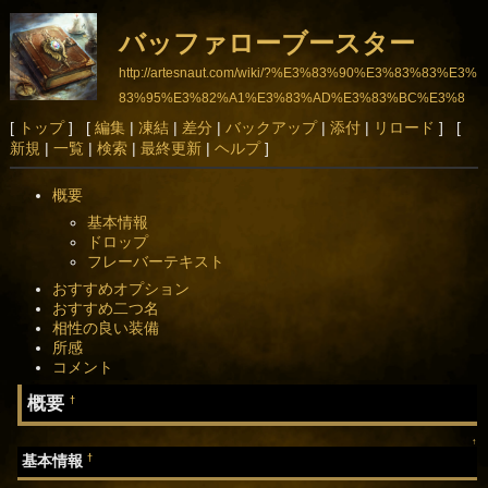
バッファローブースター
http://artesnaut.com/wiki/?%E3%83%90%E3%83%83%E3%
83%95%E3%82%A1%E3%83%AD%E3%83%BC%E3%8
3%96%E3%83%BC%E3%82%B9%E3%82%BF%E3%83%
[
トップ
] [
編集
|
凍結
|
差分
|
バックアップ
|
添付
|
リロード
] [
新規
|
一覧
|
検索
|
最終更新
|
ヘルプ
]
BC
概要
基本情報
ドロップ
フレーバーテキスト
おすすめオプション
おすすめ二つ名
相性の良い装備
所感
コメント
概要
†
↑
†
基本情報