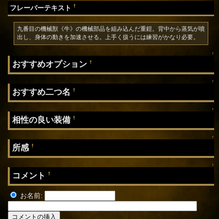
†
フレーバーテキスト
九番目の機械獣《牛》の機械部品を組み込んだ重鎧。背中から蒸気が噴
出し、身体の動きを加速させる。上手く扱うには練習がかなり必要。
↑
おすすめオプション
†
↑
おすすめ二つ名
†
↑
相性の良い装備
†
↑
所感
†
↑
コメント
†
お名前: