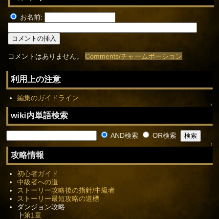
お名前:
コメントはありません。
Comments/チャームポーション
利用上の注意
編集のガイドライン
↑
wiki内単語検索
AND検索
OR検索
↑
攻略情報
初心者ガイド
中級者への道
ストーリー攻略後の指針/中級者
ストーリー最短攻略の道標
ダンジョン攻略
┣
第1章