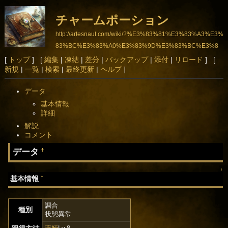
チャームポーション
http://artesnaut.com/wiki/?%E3%83%81%E3%83%A3%E3%
83%BC%E3%83%A0%E3%83%9D%E3%83%BC%E3%8
2%B7%E3%83%A7%E3%83%B3
[
トップ
] [
編集
|
凍結
|
差分
|
バックアップ
|
添付
|
リロード
] [
新規
|
一覧
|
検索
|
最終更新
|
ヘルプ
]
データ
基本情報
詳細
解説
コメント
データ
†
↑
†
基本情報
調合
種別
状態異常