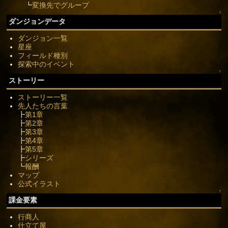
┗
変換先でグループ
↑
ダンジョンデータ
ダンジョン一覧
星座
フィールド種別
探索中のイベント
↑
ストーリー
ストーリー一覧
先人たちの言葉
┣
第1章
┣
第2章
┣
第3章
┣
第4章
┣
第5章
┣
シリーズ
┗
報酬
マップ
公式イラスト
↑
課金要素
行商人
仕立て屋