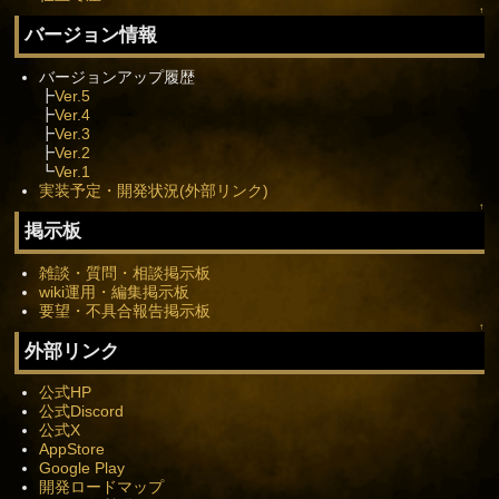
↑
バージョン情報
バージョンアップ履歴
┣
Ver.5
┣
Ver.4
┣
Ver.3
┣
Ver.2
┗
Ver.1
実装予定・開発状況(外部リンク)
↑
掲示板
雑談・質問・相談掲示板
wiki運用・編集掲示板
要望・不具合報告掲示板
↑
外部リンク
公式HP
公式Discord
公式X
AppStore
Google Play
開発ロードマップ