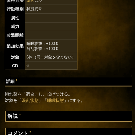
習得方法
薬師
Lv.8
行動種別
状態異常
属性
威力
攻撃距離
睡眠攻撃：+100.0
追加効果
混乱攻撃：+100.0
対象
6体（同一対象を含まない）
CD
6
↑
†
詳細
惚れ薬を「調合」し、投げつける。
対象を「
混乱状態
」「
睡眠状態
」にする。
↑
解説
†
↑
コメント
†