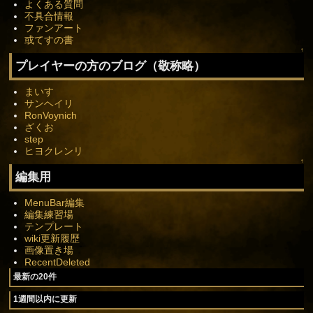
よくある質問
不具合情報
ファンアート
或てすの書
↑
プレイヤーの方のブログ（敬称略）
まいす
サンヘイリ
RonVoynich
ざくお
step
ヒヨクレンリ
↑
編集用
MenuBar編集
編集練習場
テンプレート
wiki更新履歴
画像置き場
RecentDeleted
最新の20件
1週間以内に更新