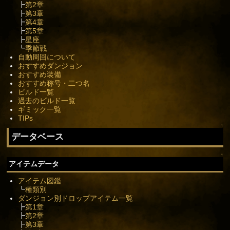
┣
第2章
┣
第3章
┣
第4章
┣
第5章
┣
星座
┗
季節戦
自動周回について
おすすめダンジョン
おすすめ装備
おすすめ称号・二つ名
ビルド一覧
過去のビルド一覧
ギミック一覧
TIPs
↑
データベース
↑
アイテムデータ
アイテム図鑑
┗
種類別
ダンジョン別ドロップアイテム一覧
┣
第1章
┣
第2章
┣
第3章