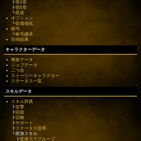
┣
第4章
┣
第5章
┗
星座
オプション
┗
装備強化
称号
┗
称号継承
共鳴効果
↑
キャラクターデータ
種族データ
ジョブデータ
二つ名
ストーリーキャラクター
ステータス一覧
↑
スキルデータ
スキル辞典
┣
攻撃
┣
回復
┣
召喚
┣
サポート
┣
ステータス倍率
┗変換スキル
┣
変換元でグループ